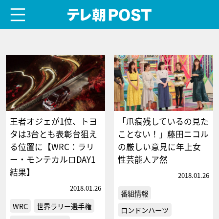
menu
テレ朝POST
王者オジェが1位、トヨ
「爪痕残しているの見た
タは3台とも表彰台狙え
ことない！」藤田ニコル
る位置に【WRC：ラリ
の厳しい意見に年上女
ー・モンテカルロDAY1
性芸能人ア然
結果】
2018.01.26
2018.01.26
番組情報
WRC
世界ラリー選手権
ロンドンハーツ