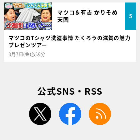
マツコ＆有吉 かりそめ
5
天国
マツコのTシャツ洗濯事情 たくろうの滋賀の魅力
プレゼンツアー
8月7日(金)放送分
公式SNS・RSS
twitter
facebook
rss