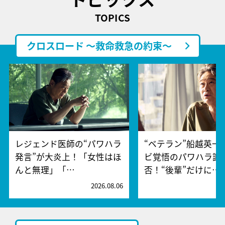
TOPICS
クロスロード ～救命救急の約束～
レジェンド医師の“パワハラ
“ベテラン”船越英一
発言”が大炎上！「女性はほ
ビ覚悟のパワハラ謝
んと無理」「…
否！“後輩”だけに…
2026.08.06
2