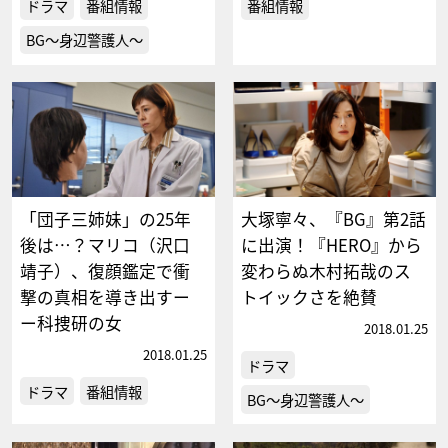
ドラマ
番組情報
番組情報
BG～身辺警護人～
「団子三姉妹」の25年
大塚寧々、『BG』第2話
後は…？マリコ（沢口
に出演！『HERO』から
靖子）、復顔鑑定で衝
変わらぬ木村拓哉のス
撃の真相を導き出すー
トイックさを絶賛
ー科捜研の女
2018.01.25
2018.01.25
ドラマ
ドラマ
番組情報
BG～身辺警護人～