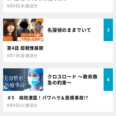
8月6日(木)放送分
名探偵のままでいて
3
第4話 超戦慄展開
8月7日(金)放送分
クロスロード ～救命救
4
急の約束～
＃5 病院激震！パワハラ＆医療事故!?
8月4日(火)放送分