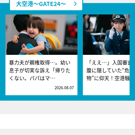
大空港～GATE24～
暴力夫が親権取得…。幼い
「ええ…」入国審査
息子が切実な訴え「帰りた
腹に隠していた“危険
くない。パパはマ…
物”に仰天！空港騒
2026.08.07
2