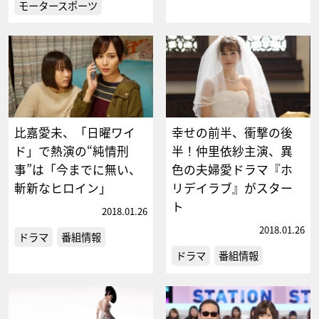
モータースポーツ
比嘉愛未、「日曜ワイ
幸せの前半、衝撃の後
ド」で熱演の“純情刑
半！仲里依紗主演、異
事”は「今までに無い、
色の夫婦愛ドラマ『ホ
斬新なヒロイン」
リデイラブ』がスター
ト
2018.01.26
2018.01.26
ドラマ
番組情報
ドラマ
番組情報