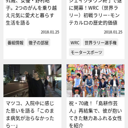
91歳、女優・野村昭
シェイクダウン終了で遂
子。2つのがんを乗り越
に開幕！WRC（世界ラ
え元気に愛犬と暮らす
リー）初戦ラリー･モン
生活を語る
テカルロの歴史的価値
2018.01.25
2018.01.25
番組情報
徹子の部屋
WRC
世界ラリー選手権
モータースポーツ
マツコ、入院中に感じ
祝・70歳！「島耕作芸
た思いを語る「このま
人」再結集で、彼が抱い
ま病気が治らなかった
てきた魅力あふれる女性
ら…」
を紹介