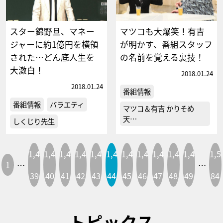
スター錦野旦、マネー
マツコも大爆笑！有吉
ジャーに約1億円を横領
が明かす、番組スタッフ
された…どん底人生を
の名前を覚える裏技！
大激白！
2018.01.24
2018.01.24
番組情報
番組情報
バラエティ
マツコ＆有吉 かりそめ
天…
しくじり先生
1,4
1,4
1,4
1,4
1,4
1,4
1,4
1,4
1,4
1,4
1,4
1,5
1
…
…
39
40
41
42
43
44
45
46
47
48
49
84
トピックス