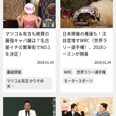
マツコ＆有吉も絶賛の
日本開催の機運も！注
最強キャバ嬢は？名古
目度増すWRC（世界ラ
屋イチの繁華街でNO.1
リー選手権）、2018シ
を決定！
ーズンが開幕
2018.01.24
2018.01.24
番組情報
WRC
世界ラリー選手権
マツコ＆有吉 かりそめ
モータースポーツ
天…