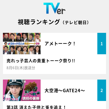
視聴ランキング
（テレビ朝日）
アメトーーク！
1
売れっ子芸人の貴重トーーク祭り!!
8月6日(木)放送分
大空港～GATE24～
2
第3話 消えた子供と兎を追え！