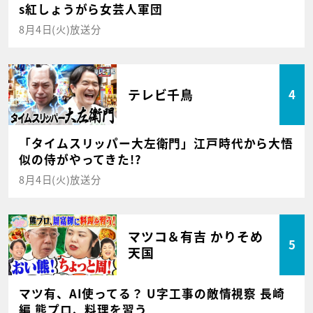
s紅しょうがら女芸人軍団
8月4日(火)放送分
テレビ千鳥
4
「タイムスリッパー大左衛門」江戸時代から大悟
似の侍がやってきた!?
8月4日(火)放送分
マツコ＆有吉 かりそめ
5
天国
マツ有、AI使ってる？ U字工事の敵情視察 長崎
編 熊プロ、料理を習う