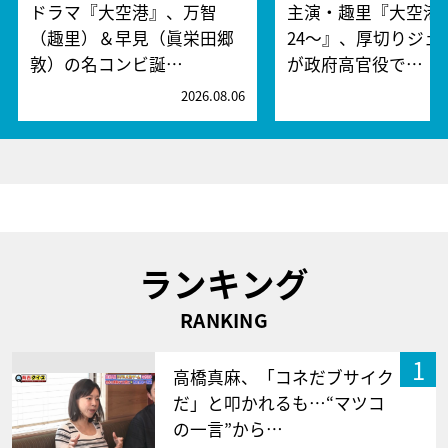
ドラマ『大空港』、万智
主演・趣里『大空港～
（趣里）＆早見（眞栄田郷
24～』、厚切りジェ
敦）の名コンビ誕…
が政府高官役で…
2026.08.06
2
ランキング
RANKING
1
高橋真麻、「コネだブサイク
だ」と叩かれるも…“マツコ
の一言”から…