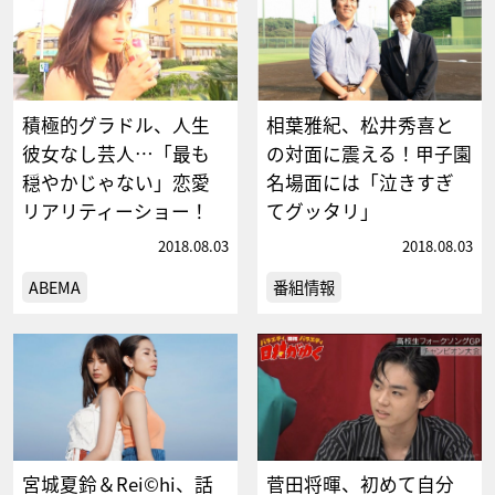
積極的グラドル、人生
相葉雅紀、松井秀喜と
彼女なし芸人…「最も
の対面に震える！甲子園
穏やかじゃない」恋愛
名場面には「泣きすぎ
リアリティーショー！
てグッタリ」
2018.08.03
2018.08.03
ABEMA
番組情報
宮城夏鈴＆Rei©hi、話
菅田将暉、初めて自分