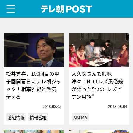
menu
テレ朝POST
松井秀喜、100回目の甲
大久保さんも興味
子園開幕日にテレ朝ジャ
津々！NO.1レズ風俗嬢
ック！相葉雅紀と熱気
が語った5つの“レズビ
伝える
アン用語”
2018.08.05
2018.08.04
番組情報
情報番組
ABEMA