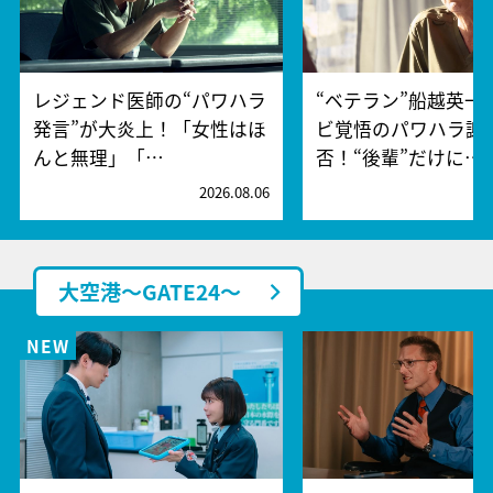
レジェンド医師の“パワハラ
“ベテラン”船越英一
発言”が大炎上！「女性はほ
ビ覚悟のパワハラ謝
んと無理」「…
否！“後輩”だけに…
2026.08.06
2
大空港～GATE24～