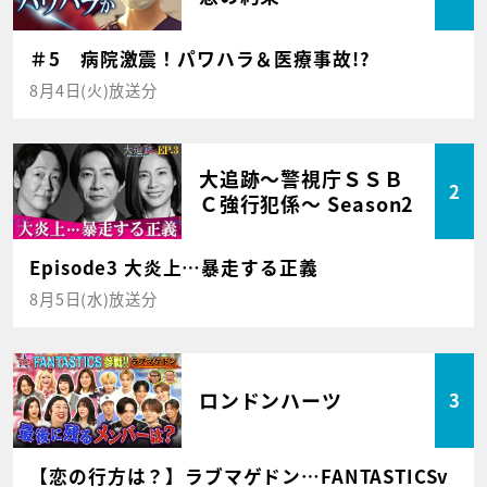
＃5 病院激震！パワハラ＆医療事故!?
8月4日(火)放送分
大追跡～警視庁ＳＳＢ
2
Ｃ強行犯係～ Season2
Episode3 大炎上…暴走する正義
8月5日(水)放送分
ロンドンハーツ
3
【恋の行方は？】ラブマゲドン…FANTASTICSv