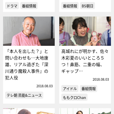
ドラマ
番組情報
番組情報
BS朝日
「本人を出した？」と
高城れにが明かす、佐々
問い合わせも…大地康
木彩夏のいいところ５
雄、リアル過ぎた『深
つ！鼻筋、二重の幅、
川通り魔殺人事件』の
ギャップ…
犯人役
2018.08.03
2018.08.03
アイドル
番組情報
テレ朝 芸能&ニュース
ももクロChan