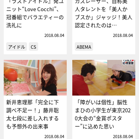
『ラストアイドル』発ユ
カズレーザー、自称美
ニット“Love Cocchi”、
人タレントを「美人か
冠番組でバラエティーの
ブスか」ジャッジ！美人
洗礼に
認定されたのは…
2018.08.04
2018.08.04
アイドル
CS
ABEMA
新井恵理那「完全に下
「障がいは個性」脳性
調べ不足ー！」藤井聡
まひの小学生が東京202
太七段に差し入れする
0大会の“金賞ポスタ
も予想外の出来事
ー”に込めた思い
2018.08.04
2018.08.04