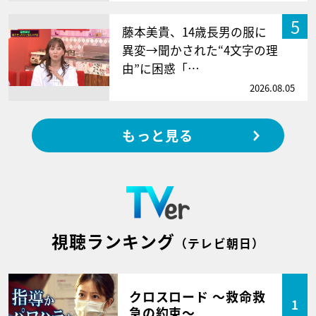
5
藤本美貴、14歳長男の服に
異変→聞かされた“4文字の理
由”に困惑「…
2026.08.05
もっと見る
視聴ランキング
（テレビ朝日）
クロスロード ～救命救
1
急の約束～