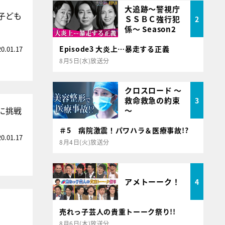
大追跡～警視庁
子ども
ＳＳＢＣ強行犯
2
係～ Season2
Episode3 大炎上…暴走する正義
20.01.17
8月5日(水)放送分
クロスロード ～
救命救急の約束
3
に挑戦
～
＃5 病院激震！パワハラ＆医療事故!?
20.01.17
8月4日(火)放送分
アメトーーク！
4
売れっ子芸人の貴重トーーク祭り!!
8月6日(木)放送分