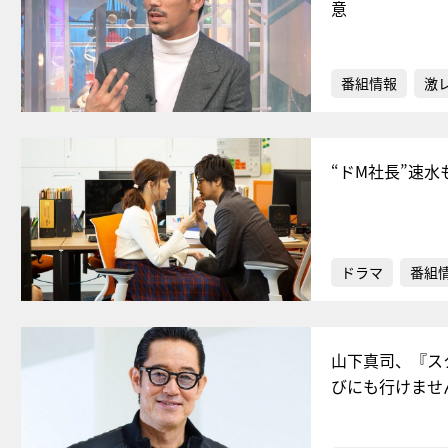
意
番組情報
激
“ドM社長”速
ドラマ
番組
山下真司、『ス
びにも行けませ