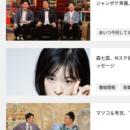
ジャンポケ斉藤
あいつ今何して
森七菜、Mステ
ッセージ
番組情報
音
マツコ＆有吉、