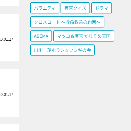
バラエティ
有吉クイズ
ドラマ
クロスロード ～救命救急の約束～
」
ABEMA
マツコ＆有吉 かりそめ天国
20.01.17
出川一茂ホラン☆フシギの会
20.01.17