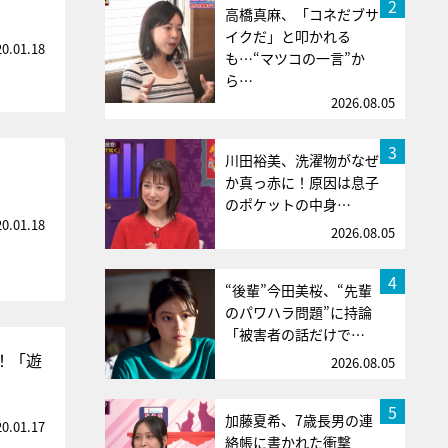
2
高橋真麻、「コネだブサ
イクだ」と叩かれる
20.01.18
も…“マツコの一言”か
ら…
2026.08.05
3
川田裕美、洗濯物がなぜ
か真っ赤に！原因は息子
のポケットの中身…
20.01.18
2026.08.05
4
“後輩”今田美桜、“先輩
のパワハラ問題”に持論
「被害者の話だけで…
！「遊
2026.08.05
5
加藤夏希、7歳長男の連
20.01.17
絡帳に書かれた衝撃