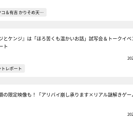
ツコ＆有吉 かりそめ天…
ジとケンジ』は「ほろ苦くも温かいお話」試写会＆トークイベ
ート
20
ントレポート
顕の限定映像も！「アリバイ崩し承ります×リアル謎解きゲー
20