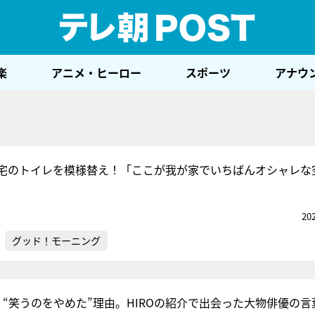
テレ
楽
アニメ・ヒーロー
スポーツ
アナウ
宅のトイレを模様替え！「ここが我が家でいちばんオシャレな
20
グッド！モーニング
己、“笑うのをやめた”理由。HIROの紹介で出会った大物俳優の