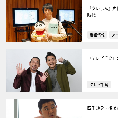
『クレしん』声
時代
番組情報
ア
『テレビ千鳥』
テレビ千鳥
四千頭身・後藤