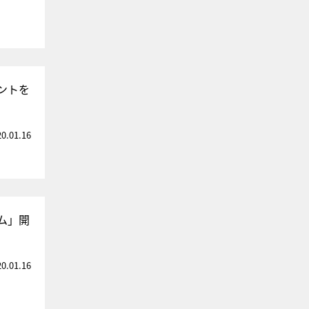
ントを
20.01.16
ム」開
20.01.16