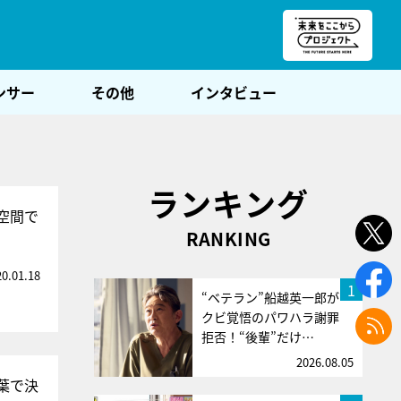
朝POST
ンサー
その他
インタビュー
ランキング
空間で
RANKING
20.01.18
1
“ベテラン”船越英一郎が
クビ覚悟のパワハラ謝罪
拒否！“後輩”だけ…
2026.08.05
言葉で決