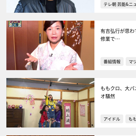
テレ朝 芸能&ニ
有吉弘行が思わ
修業で…
番組情報
マ
ももクロ、大パ
オ騒然
アイドル
もも