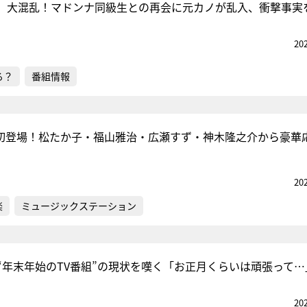
、大混乱！マドンナ同級生との再会に元カノが乱入、衝撃事実
20
る？
番組情報
初登場！松たか子・福山雅治・広瀬すず・神木隆之介から豪華
20
楽
ミュージックステーション
“年末年始のTV番組”の現状を嘆く「お正月くらいは頑張って…
20