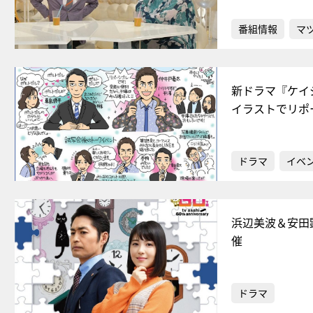
番組情報
マ
新ドラマ『ケイ
イラストでリポ
ドラマ
イベ
浜辺美波＆安田
催
ドラマ