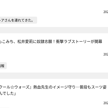
20
レアさんを連れてきた。
水もこみち、松井愛莉に奴隷志願！衝撃ラブストーリーが開幕
20
情報
クール☆ウォーズ』熱血先生のイメージ守り…普段もスーツ姿
んでした」
20