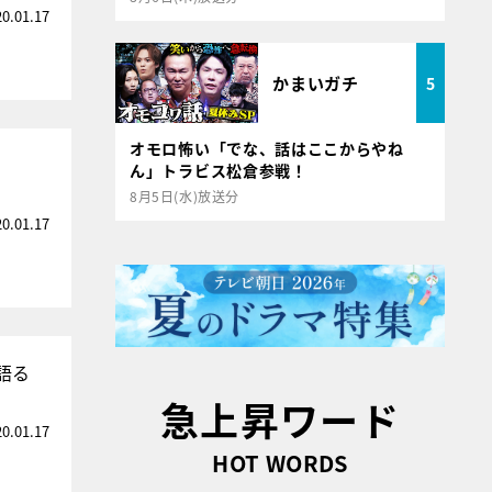
20.01.17
かまいガチ
5
オモロ怖い「でな、話はここからやね
ん」トラビス松倉参戦！
8月5日(水)放送分
20.01.17
語る
急上昇ワード
20.01.17
HOT WORDS