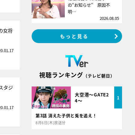
の“お知らせ” 原因不
明…
2026.08.05
の女将
もっと見る
20.01.17
視聴ランキング
（テレビ朝日）
スタジ
大空港～GATE2
1
4～
20.01.17
第3話 消えた子供と兎を追え！
8月6日(木)放送分