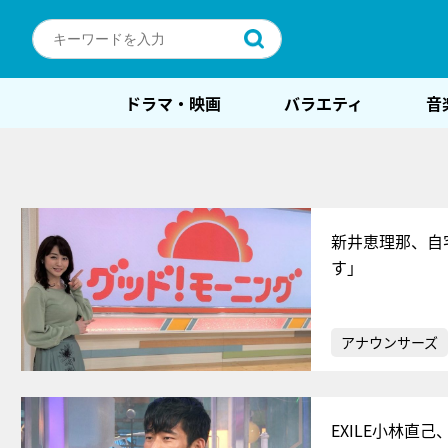
ドラマ・映画
バラエティ
音
新井恵理那、自
す」
アナウンサーズ
EXILE小林直