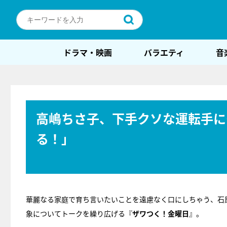
ドラマ・映画
バラエティ
音
高嶋ちさ子、下手クソな運転手に
る！」
華麗なる家庭で育ち言いたいことを遠慮なく口にしちゃう、石
象についてトークを繰り広げる『
ザワつく！金曜日
』。