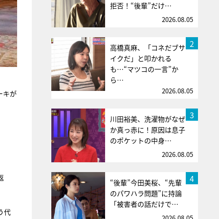
拒否！“後輩”だけ…
2026.08.05
2
高橋真麻、「コネだブサ
イクだ」と叩かれる
も…“マツコの一言”か
ら…
2026.08.05
ーキが
3
川田裕美、洗濯物がなぜ
か真っ赤に！原因は息子
のポケットの中身…
2026.08.05
4
返
“後輩”今田美桜、“先輩
のパワハラ問題”に持論
「被害者の話だけで…
う代
2026.08.05