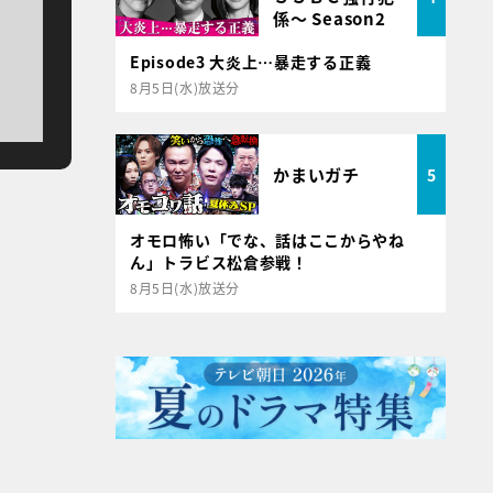
係～ Season2
Episode3 大炎上…暴走する正義
8月5日(水)放送分
かまいガチ
5
オモロ怖い「でな、話はここからやね
ん」トラビス松倉参戦！
8月5日(水)放送分