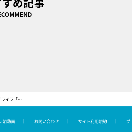
すすめ記事
ECOMMEND
高嶋ちさ子、下手クソな運転手にイライラ「降りろ！わたしがやってやる！」
レ朝動画
お問い合わせ
サイト利用規約
プ