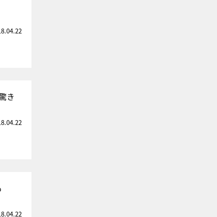
18.04.22
驚き
18.04.22
も
18.04.22