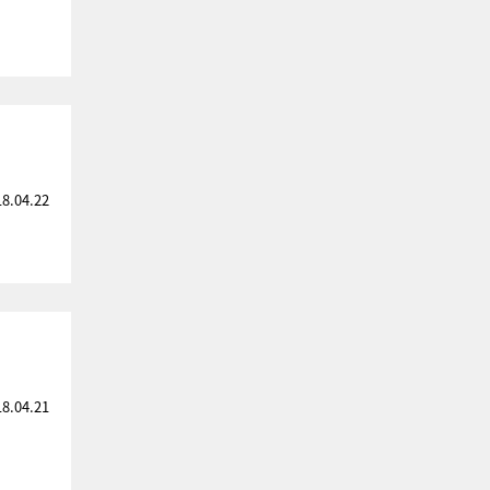
18.04.22
18.04.21