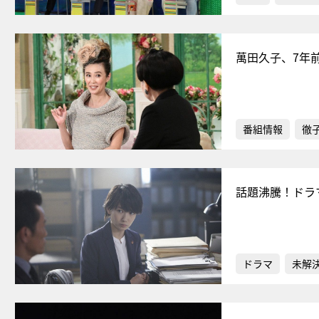
萬田久子、7年
番組情報
徹
話題沸騰！ドラ
ドラマ
未解