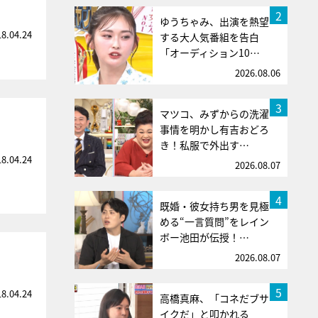
2
ゆうちゃみ、出演を熱望
18.04.24
する大人気番組を告白
「オーディション10…
2026.08.06
3
マツコ、みずからの洗濯
事情を明かし有吉おどろ
き！私服で外出す…
18.04.24
2026.08.07
4
既婚・彼女持ち男を見極
める“一言質問”をレイン
ボー池田が伝授！…
2026.08.07
5
18.04.24
高橋真麻、「コネだブサ
イクだ」と叩かれる