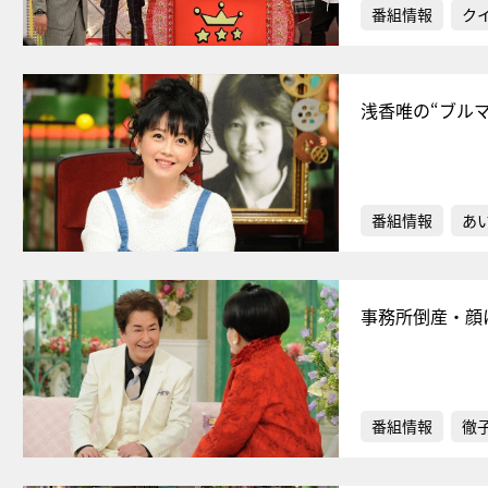
番組情報
ク
浅香唯の“ブル
番組情報
あ
事務所倒産・顔
番組情報
徹