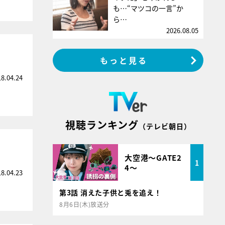
も…“マツコの一言”か
ら…
2026.08.05
もっと見る
18.04.24
視聴ランキング
（テレビ朝日）
大空港～GATE2
1
4～
18.04.23
第3話 消えた子供と兎を追え！
8月6日(木)放送分