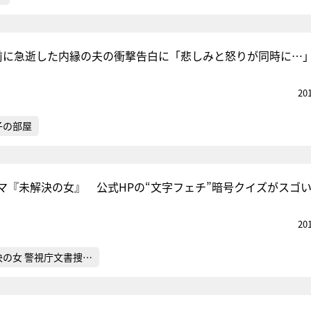
前に急逝した内縁の夫の衝撃告白に「悲しみと怒りが同時に…
20
子の部屋
マ『未解決の女』 公式HPの“文字フェチ”暗号クイズがスゴ
20
決の女 警視庁文書捜…