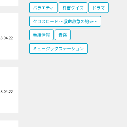
バラエティ
有吉クイズ
ドラマ
クロスロード ～救命救急の約束～
」
番組情報
音楽
18.04.22
ミュージックステーション
い
18.04.22