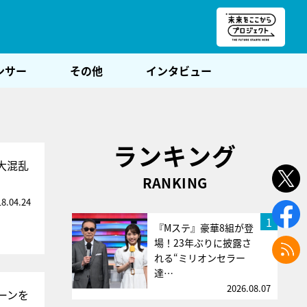
朝POST
ンサー
その他
インタビュー
ランキング
大混乱
RANKING
18.04.24
1
『Mステ』豪華8組が登
場！23年ぶりに披露さ
れる“ミリオンセラー
達…
2026.08.07
ーンを