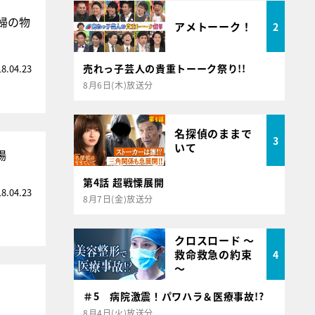
婦の物
アメトーーク！
2
売れっ子芸人の貴重トーーク祭り!!
18.04.23
8月6日(木)放送分
名探偵のままで
3
いて
場
第4話 超戦慄展開
18.04.23
8月7日(金)放送分
クロスロード ～
救命救急の約束
4
～
＃5 病院激震！パワハラ＆医療事故!?
8月4日(火)放送分