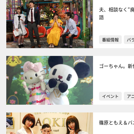
夫、相談なく“
語
番組情報
バ
ゴーちゃん。新
イベント
ア
篠原ともえ＆バ