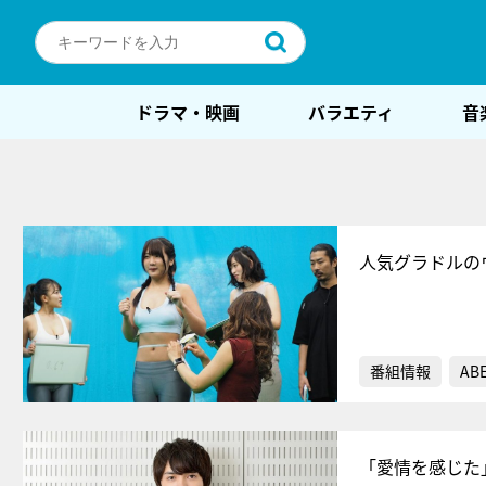
ドラマ・映画
バラエティ
音
人気グラドルの
番組情報
AB
「愛情を感じた