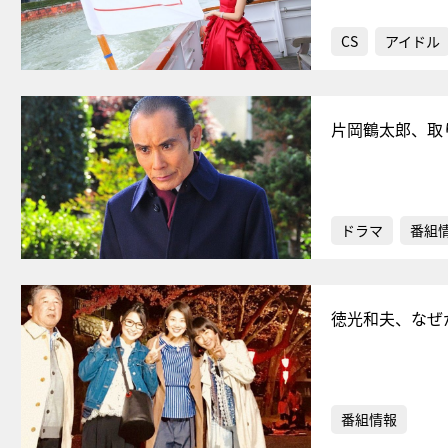
CS
アイドル
片岡鶴太郎、取
ドラマ
番組
徳光和夫、なぜ
番組情報