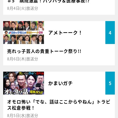
＃5 病院激震！パワハラ＆医療事故!?
8月4日(火)放送分
アメトーーク！
4
売れっ子芸人の貴重トーーク祭り!!
8月6日(木)放送分
かまいガチ
5
オモロ怖い「でな、話はここからやねん」トラビ
ス松倉参戦！
8月5日(水)放送分