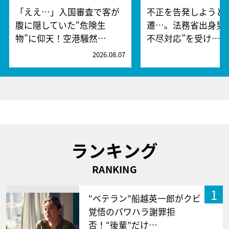
「ええ…」入国審査で客が
不正を告発しようと
腹に隠していた“危険生
遷…。法務省出身男
物”に仰天！空港騒然…
不尽対応”を受け…
2026.08.07
2
ランキング
RANKING
1
“ベテラン”船越英一郎がクビ
覚悟のパワハラ謝罪拒
否！“後輩”だけ…