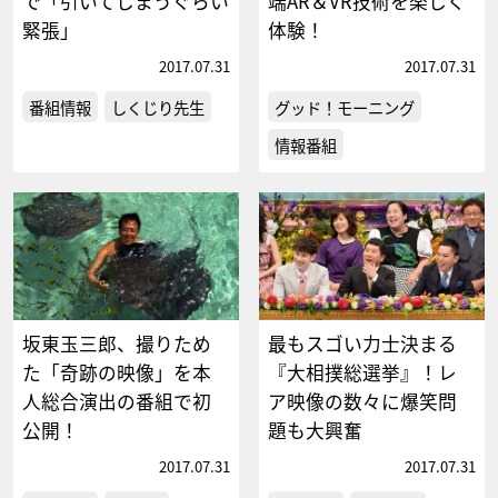
で「引いてしまうぐらい
端AR＆VR技術を楽しく
緊張」
体験！
2017.07.31
2017.07.31
番組情報
しくじり先生
グッド！モーニング
情報番組
坂東玉三郎、撮りため
最もスゴい力士決まる
た「奇跡の映像」を本
『大相撲総選挙』！レ
人総合演出の番組で初
ア映像の数々に爆笑問
公開！
題も大興奮
2017.07.31
2017.07.31