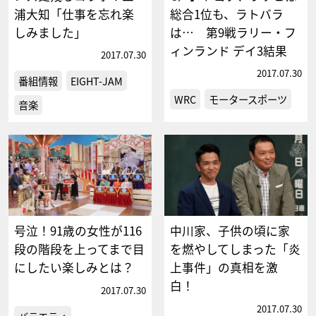
浦大知「仕事を忘れ楽
総合1位も、ラトバラ
しみました」
は… 第9戦ラリー・フ
ィンランド デイ3結果
2017.07.30
2017.07.30
番組情報
EIGHT-JAM
WRC
モータースポーツ
音楽
号泣！91歳の女性が116
中川家、子供の頃に家
段の階段を上ってまで目
を燃やしてしまった「炎
にしたい楽しみとは？
上事件」の真相を激
白！
2017.07.30
2017.07.30