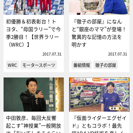
初優勝＆初表彰台！ト
『徹子の部屋』になん
ヨタ、“母国ラリー”で今
と“銀座のママ”が登場！
季2勝目！【世界ラリー
驚異的な記憶の方法を
（WRC）】
明かす
2017.07.31
2017.07.31
WRC
モータースポーツ
番組情報
徹子の部屋
中田敦彦、毎回大反響
『仮面ライダーエグゼイ
起こす“神授業”一般開放
ド』ともコラボ！最先