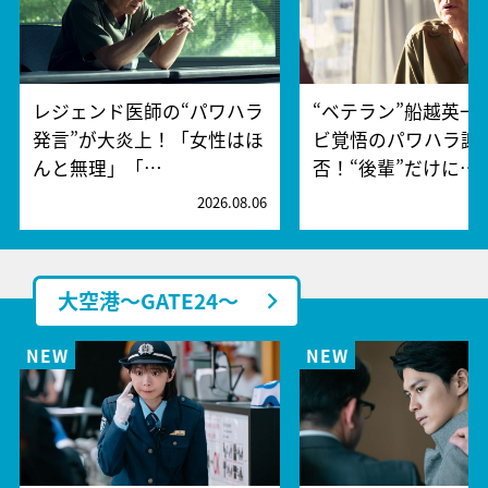
レジェンド医師の“パワハラ
“ベテラン”船越英一
発言”が大炎上！「女性はほ
ビ覚悟のパワハラ謝
んと無理」「…
否！“後輩”だけに…
2026.08.06
2
大空港～GATE24～