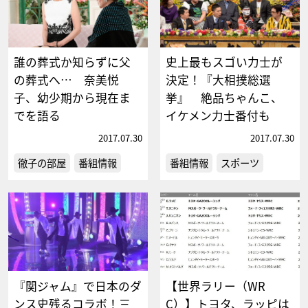
誰の葬式か知らずに父
史上最もスゴい力士が
の葬式へ… 奈美悦
決定！『大相撲総選
子、幼少期から現在ま
挙』 絶品ちゃんこ、
でを語る
イケメン力士番付も
2017.07.30
2017.07.30
徹子の部屋
番組情報
番組情報
スポーツ
『関ジャム』で日本のダ
【世界ラリー（WR
ンス史残るコラボ！三
C）】トヨタ、ラッピは