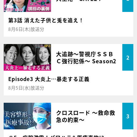
第3話 消えた子供と兎を追え！
8月6日(木)放送分
大追跡～警視庁ＳＳＢ
2
Ｃ強行犯係～ Season2
Episode3 大炎上…暴走する正義
8月5日(水)放送分
クロスロード ～救命救
3
急の約束～