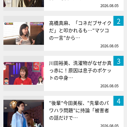
2026.08.05
2
高橋真麻、「コネだブサイク
だ」と叩かれるも…“マツコ
の一言”から…
2026.08.05
3
川田裕美、洗濯物がなぜか真
っ赤に！原因は息子のポケッ
トの中身…
2026.08.05
4
“後輩”今田美桜、“先輩のパ
ワハラ問題”に持論「被害者
の話だけで…
2026.08.05