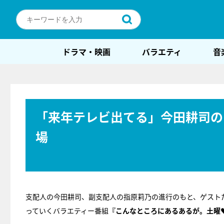
ドラマ・映画
バラエティ
音
「来年テレビ出てる」今田耕司の
場
支配人の今田耕司、副支配人の指原莉乃の進行のもと、ゲスト
っていくバラエティー番組
『こんなところにあるあるが。土曜