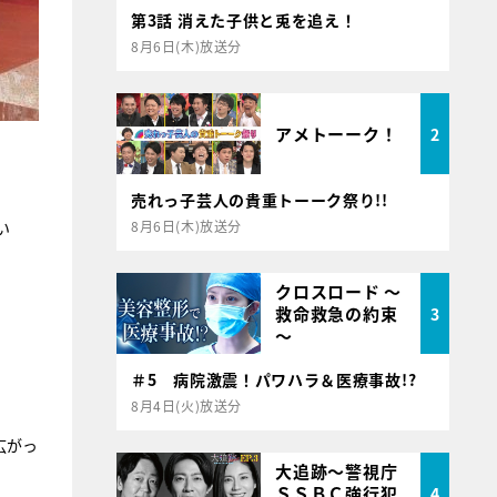
第3話 消えた子供と兎を追え！
8月6日(木)放送分
アメトーーク！
2
売れっ子芸人の貴重トーーク祭り!!
8月6日(木)放送分
い
クロスロード ～
救命救急の約束
3
～
＃5 病院激震！パワハラ＆医療事故!?
8月4日(火)放送分
広がっ
大追跡～警視庁
ＳＳＢＣ強行犯
4