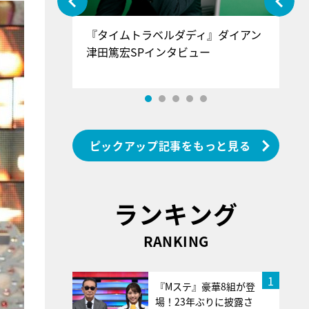
ぐ』＝LOV
『タイムトラベルダディ』ダイアン
『
香SPインタ
津田篤宏SPインタビュー
～
ピックアップ記事をもっと見る
ランキング
RANKING
1
『Mステ』豪華8組が登
場！23年ぶりに披露さ