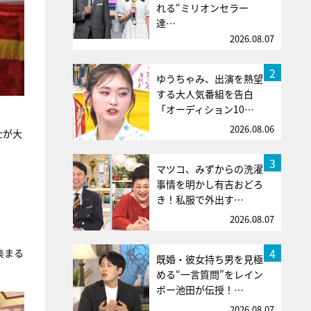
れる“ミリオンセラー
達…
2026.08.07
2
ゆうちゃみ、出演を熱望
する大人気番組を告白
「オーディション10…
2026.08.06
士が大
3
マツコ、みずからの洗濯
事情を明かし有吉おどろ
き！私服で外出す…
2026.08.07
4
集まる
既婚・彼女持ち男を見極
める“一言質問”をレイン
ボー池田が伝授！…
2026.08.07