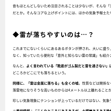
音もほとんどしないため注目されることは少ないが、そんな「
だとか。そんなコアな上げポイントには、ほかの気象予報士た
◆雷が落ちやすいのは…？
これまでにないくらいにあるあるボタンが押され、大いに盛り
なく、知っていたら便利な「意外と知らない雷の常識」も紹介
なんと、
よく言われている「靴底がゴム製だと雷を通さない」
どころかどこにでも落ちるという。
同様に、「雷は金属に落ちる」も全くの嘘
。性質などは関係な
落雷地になりそうな高いものからは4メートル以上離れること
珍しい気象現象にテンションが上っているだけではない、気象
※番組情報：『
こんなところにあるあるが。土曜♥あるある晩