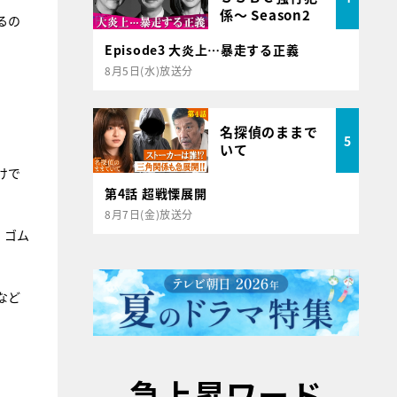
係～ Season2
るの
Episode3 大炎上…暴走する正義
8月5日(水)放送分
名探偵のままで
5
いて
けで
第4話 超戦慄展開
8月7日(金)放送分
、ゴム
など
急上昇ワード