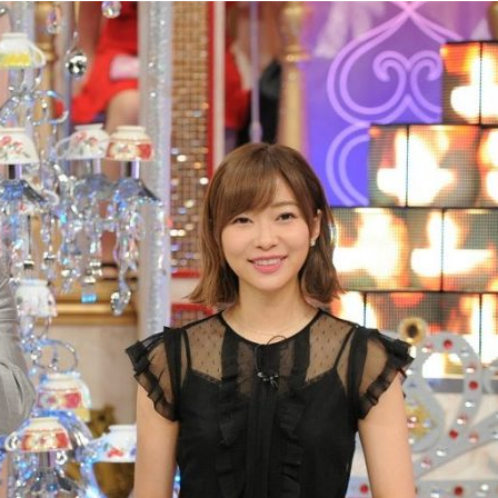
『アイ＝ラブ！げーみん
E齋藤樹愛羅＆佐々木舞
ビュー