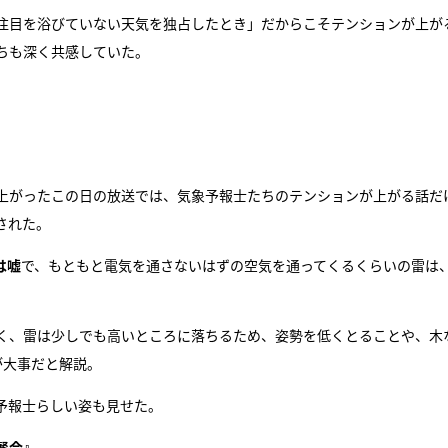
注目を浴びていない天気を独占したとき」だからこそテンションが上が
ちも深く共感していた。
上がったこの日の放送では、気象予報士たちのテンションが上がる話だ
された。
は嘘
で、もともと電気を通さないはずの空気を通ってくるくらいの雷は
く、雷は少しでも高いところに落ちるため、姿勢を低くとることや、木
が大事だと解説。
予報士らしい姿も見せた。
餐会
』