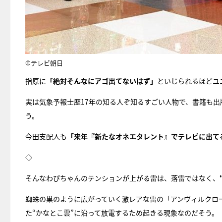
©テレビ朝日
指原に
「絶対そんなにアゴ出てないはず」
といじられるほどユ
実は気象予報士歴17年の知る人ぞ知るすごい人物で、書籍も
う。
今田支配人も
「来年『新たなオネエタレント』でテレビに出て
◇
そんなわぴちゃんのテンションが上がる雷は、落雷ではなく、
蜘蛛の巣のように広がっていく激レアな雷の「アンヴィルクロ
た“かなとこ雲”に沿って放電するため起きる現象なのだそう。