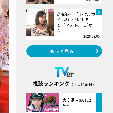
5
高橋真麻、「コネだブサ
イクだ」と叩かれる
も…“マツコの一言”か
ら…
2026.08.05
もっと見る
視聴ランキング
（テレビ朝日）
大空港～GATE2
1
4～