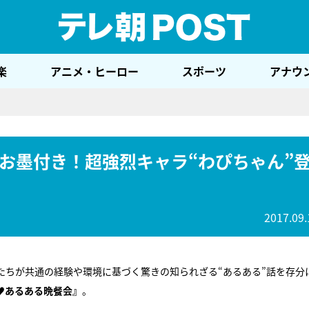
テレ
楽
アニメ・ヒーロー
スポーツ
アナウ
お墨付き！超強烈キャラ“わぴちゃん”
2017.09.
たちが共通の経験や環境に基づく驚きの知られざる“あるある”話を存分
♥あるある晩餐会』
。