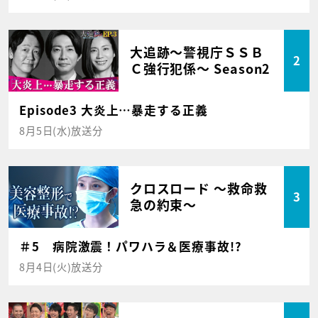
大追跡～警視庁ＳＳＢ
2
Ｃ強行犯係～ Season2
Episode3 大炎上…暴走する正義
8月5日(水)放送分
クロスロード ～救命救
3
急の約束～
＃5 病院激震！パワハラ＆医療事故!?
8月4日(火)放送分