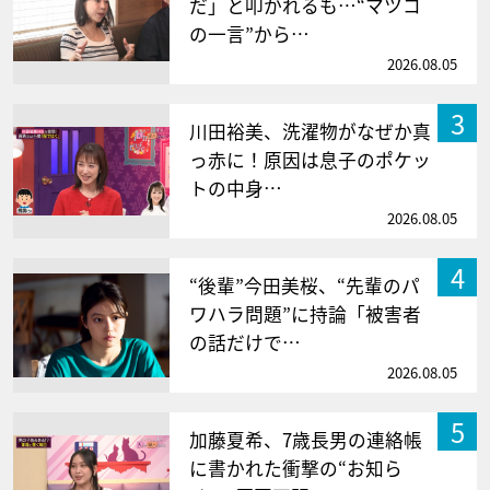
だ」と叩かれるも…“マツコ
の一言”から…
2026.08.05
3
川田裕美、洗濯物がなぜか真
っ赤に！原因は息子のポケッ
トの中身…
2026.08.05
4
“後輩”今田美桜、“先輩のパ
ワハラ問題”に持論「被害者
の話だけで…
2026.08.05
5
加藤夏希、7歳長男の連絡帳
に書かれた衝撃の“お知ら