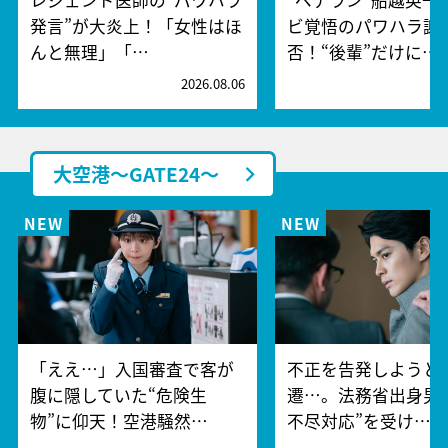
発言”が大炎上！「女性はほ
ビ覚悟のパワハラ謝
んと無理」「…
否！“後輩”だけに…
2026.08.06
2
大空港～GATE24～
「ええ…」入国審査で客が
不正を告発しようと
腹に隠していた“危険生
遷…。法務省出身男
物”に仰天！空港騒然…
不尽対応”を受け…