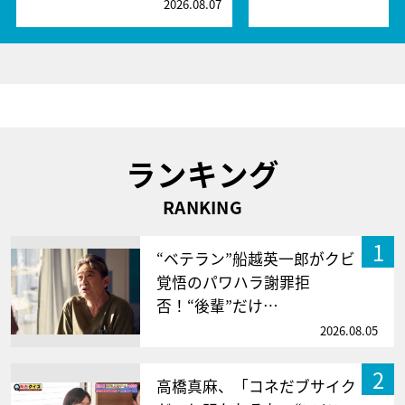
2026.08.07
2
ランキング
RANKING
1
“ベテラン”船越英一郎がクビ
覚悟のパワハラ謝罪拒
否！“後輩”だけ…
2026.08.05
2
高橋真麻、「コネだブサイク