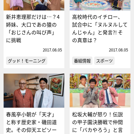
新井恵理那だけは…？4
高校時代のイチロー、
姉妹、大口であの猿の
試合中に「ヌルヌルして
「おじさんの叫び声」
んじゃん」と発言?! そ
に挑戦
の真意は？
2017.08.05
2017.08.05
グッド！モーニング
番組情報
スポーツ
春風亭小朝が「天才」
松坂大輔が怒り！伝説
と称す歴史家・磯田道
の甲子園決勝戦で仲間
史。その仰天エピソー
に「バカやろう」と言