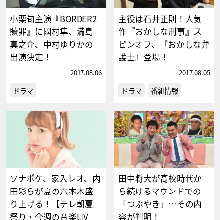
小栗旬主演『BORDER2
主役は石井正則！人気
贖罪』に國村隼、満島
作『おかしな刑事』ス
真之介、中村ゆりかの
ピンオフ、『おかしな弁
出演決定！
護士』登場！
2017.08.06
2017.08.05
ドラマ
ドラマ
番組情報
ソナポケ、家入レオ、内
田中将大が高校時代か
田彩らが夏の六本木盛
ら続けるマウンドでの
り上げる！【テレ朝夏
「つぶやき」…その内
祭り・今週の音楽LIV
容が判明！