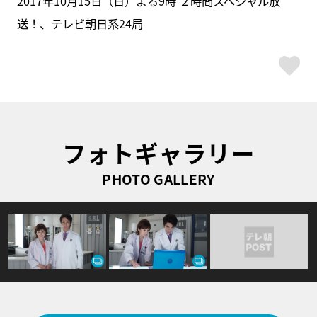
2017年10月15日（日）よる9時 ２時間スペシャル放
送！、テレビ朝日系24局
ス
フォトギャラリー
PHOTO GALLERY