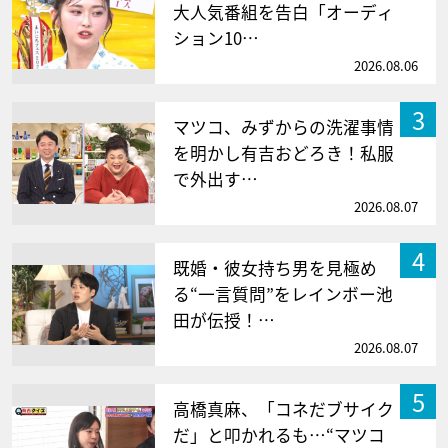
大人気番組を告白「オーディ
ション10…
2026.08.06
3
マツコ、みずからの洗濯事情
を明かし有吉おどろき！私服
で外出す…
2026.08.07
4
既婚・彼女持ち男を見極め
る“一言質問”をレインボー池
田が伝授！…
2026.08.07
5
高橋真麻、「コネだブサイク
だ」と叩かれるも…“マツコ