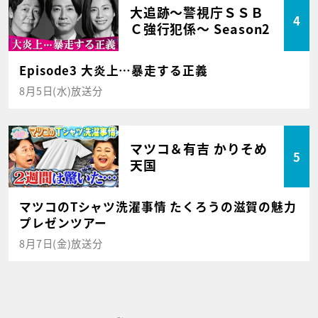
大追跡～警視庁ＳＳＢ
4
Ｃ強行犯係～ Season2
Episode3 大炎上…暴走する正義
8月5日(水)放送分
マツコ＆有吉 かりそめ
5
天国
マツコのTシャツ洗濯事情 たくろうの滋賀の魅力
プレゼンツアー
8月7日(金)放送分