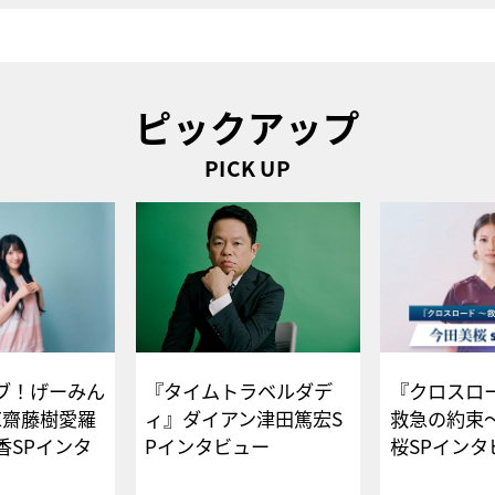
ピックアップ
PICK UP
ブ！げーみん
『タイムトラベルダデ
『クロスロー
E齋藤樹愛羅
ィ』ダイアン津田篤宏S
救急の約束
香SPインタ
Pインタビュー
桜SPイ