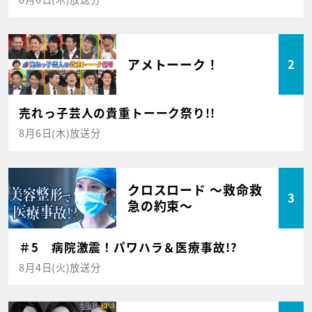
アメトーーク！
2
売れっ子芸人の貴重トーーク祭り!!
8月6日(木)放送分
クロスロード ～救命救
3
急の約束～
＃5 病院激震！パワハラ＆医療事故!?
8月4日(火)放送分