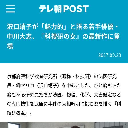
menu
テレ朝POST
沢口靖子が「魅力的」と語る若手俳優・
中川大志、『科捜研の女』の最新作に登
場
2017.09.23
京都府警科学捜査研究所（通称・科捜研）の法医研究
員・榊マリコ（沢口靖子）を中心とした、ひと癖もふた
癖もある研究員たちが法医、物理、化学、文書鑑定など
の専門技術を武器に事件の真相解明に挑む姿を描く
『科
捜研の女』
。