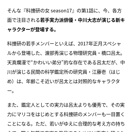
そんな『科捜研の女 season17』の第1話に、今、各方
面で注目される
若手実力派俳優・中川大志が演じる新キ
ャラクターが登場する。
科捜研の若手メンバーといえば、2017年正月スペシャ
ルから登場した、渡部秀演じる物理研究員・橋口呂太。
天真爛漫で“かわいい弟分”的な存在である呂太だが、中
川が演じる民間の科学鑑定所の研究員・江藤壱（はじ
め）は、年齢こそ近いが呂太とは対照的なキャラクタ
ー。
また、鑑定人としての実力は呂太よりも優秀で、その実
力にマリコをはじめとする科捜研のメンバーも一目置く
ことになる。ただ、若いがゆえに合理的な考え方の持ち