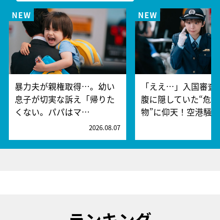
暴力夫が親権取得…。幼い
「ええ…」入国審査
息子が切実な訴え「帰りた
腹に隠していた“危険
くない。パパはマ…
物”に仰天！空港騒
2026.08.07
2
ランキング