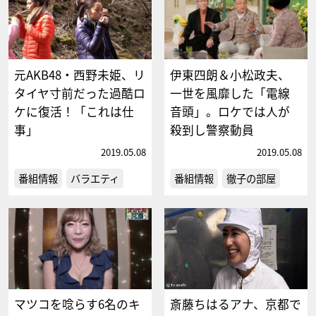
元AKB48・西野未姫、リ
伊東四朗＆小松政夫、
タイヤ寸前だった過酷ロ
一世を風靡した「電線
ケに復活！「これは仕
音頭」。ロケでは人が
事」
殺到し警察動員
2019.05.08
2019.05.08
番組情報
バラエティ
番組情報
徹子の部屋
マツコを唸らす6名のキ
斎藤ちはるアナ、京都で