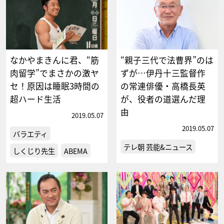
なかやまきんに君、“筋
“親子三代で法曹界”のは
肉留学”でまさかの激ヤ
ずが…伊丹十三監督作
セ！原因は睡眠3時間の
の常連俳優・高橋長英
超ハード生活
が、役者の道選んだ理
由
2019.05.07
2019.05.07
バラエティ
テレ朝 芸能&ニュース
しくじり先生
ABEMA