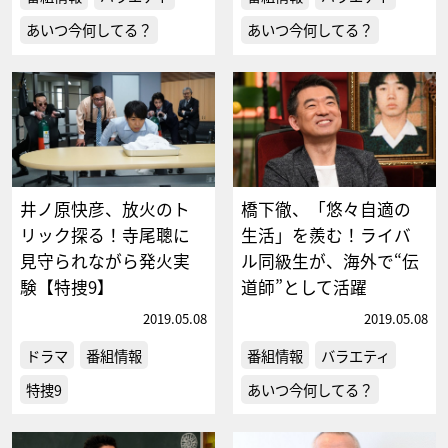
あいつ今何してる？
あいつ今何してる？
井ノ原快彦、放火のト
橋下徹、「悠々自適の
リック探る！寺尾聰に
生活」を羨む！ライバ
見守られながら発火実
ル同級生が、海外で“伝
験【特捜9】
道師”として活躍
2019.05.08
2019.05.08
ドラマ
番組情報
番組情報
バラエティ
特捜9
あいつ今何してる？