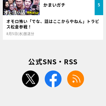
かまいガチ
5
オモロ怖い「でな、話はここからやねん」トラビ
ス松倉参戦！
8月5日(水)放送分
公式SNS・RSS
twitter
facebook
rss