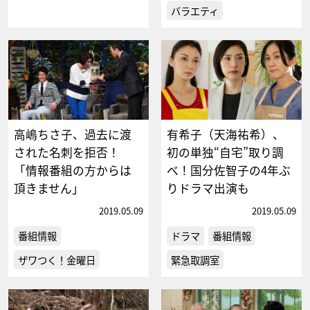
バラエティ
高嶋ちさ子、過去に渡
有希子（天海祐希）、
された名刺を拒否！
初の単独“自宅”取り調
「情報番組の方からは
べ！国分佐智子の4年ぶ
頂きません」
りドラマ出演も
2019.05.09
2019.05.09
番組情報
ドラマ
番組情報
ザワつく！金曜日
緊急取調室