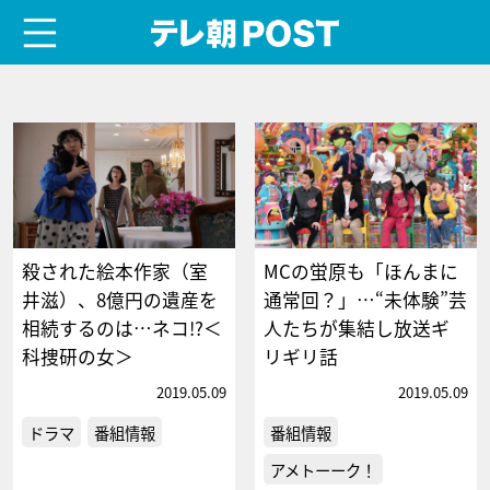
menu
テレ朝POST
殺された絵本作家（室
MCの蛍原も「ほんまに
井滋）、8億円の遺産を
通常回？」…“未体験”芸
相続するのは…ネコ!?＜
人たちが集結し放送ギ
科捜研の女＞
リギリ話
2019.05.09
2019.05.09
ドラマ
番組情報
番組情報
アメトーーク！