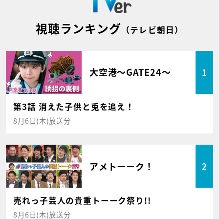
視聴ランキング
（テレビ朝日）
大空港～GATE24～
1
第3話 消えた子供と兎を追え！
8月6日(木)放送分
アメトーーク！
2
売れっ子芸人の貴重トーーク祭り!!
8月6日(木)放送分