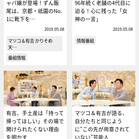
ャバ嬢が登場！ずん飯
96年続く老舗の4代目に
尾は、京都・祇園のNo.
迫る！心に残った「女
1に靴下を…
神の一言」
2019.05.08
2019.05.08
マツコ＆有吉 かりそめ
情報番組
天…
番組情報
有吉、手土産は「持って
マツコ＆有吉が語る、
帰ってほしい」その場で
自分たちと同じよう
開けられたくない理由
に“この先が用意されて
を明かす
いない”芸能人