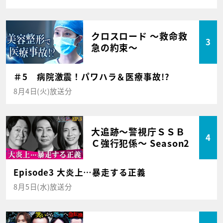
クロスロード ～救命救
3
急の約束～
＃5 病院激震！パワハラ＆医療事故!?
8月4日(火)放送分
大追跡～警視庁ＳＳＢ
4
Ｃ強行犯係～ Season2
Episode3 大炎上…暴走する正義
8月5日(水)放送分