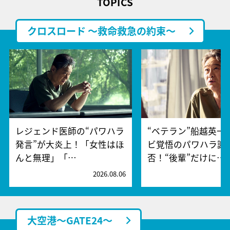
TOPICS
クロスロード ～救命救急の約束～
レジェンド医師の“パワハラ
“ベテラン”船越英一
発言”が大炎上！「女性はほ
ビ覚悟のパワハラ謝
んと無理」「…
否！“後輩”だけに…
2026.08.06
2
大空港～GATE24～