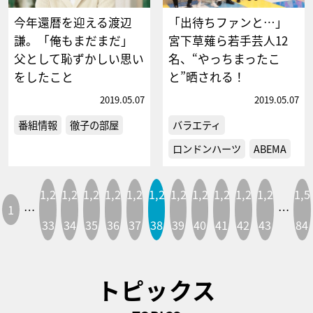
今年還暦を迎える渡辺
「出待ちファンと…」
謙。「俺もまだまだ」
宮下草薙ら若手芸人12
父として恥ずかしい思い
名、“やっちまったこ
をしたこと
と”晒される！
2019.05.07
2019.05.07
番組情報
徹子の部屋
バラエティ
ロンドンハーツ
ABEMA
1,2
1,2
1,2
1,2
1,2
1,2
1,2
1,2
1,2
1,2
1,2
1,5
1
…
…
33
34
35
36
37
38
39
40
41
42
43
84
トピックス