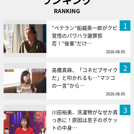
RANKING
1
“ベテラン”船越英一郎がクビ
覚悟のパワハラ謝罪拒
否！“後輩”だけ…
2026.08.05
2
高橋真麻、「コネだブサイク
だ」と叩かれるも…“マツコ
の一言”から…
2026.08.05
3
川田裕美、洗濯物がなぜか真
っ赤に！原因は息子のポケッ
トの中身…