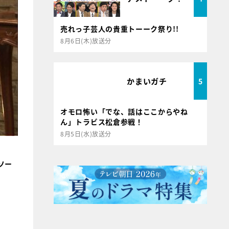
売れっ子芸人の貴重トーーク祭り!!
8月6日(木)放送分
かまいガチ
5
オモロ怖い「でな、話はここからやね
ん」トラビス松倉参戦！
8月5日(水)放送分
ソー