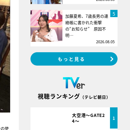
5
加藤夏希、7歳長男の連
絡帳に書かれた衝撃
の“お知らせ” 原因不
明…
2026.08.05
もっと見る
視聴ランキング
（テレビ朝日）
大空港～GATE2
1
4～
金の使