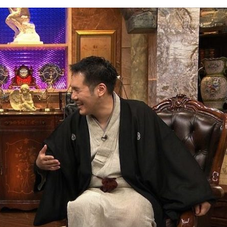
『アイ＝ラブ！げーみん
E齋藤樹愛羅＆佐々木舞
ビュー