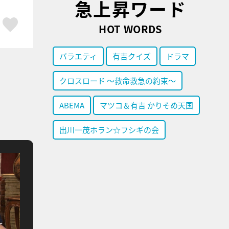
急上昇ワード
ア
はてブ
スキボタン
HOT WORDS
バラエティ
有吉クイズ
ドラマ
クロスロード ～救命救急の約束～
ABEMA
マツコ＆有吉 かりそめ天国
出川一茂ホラン☆フシギの会