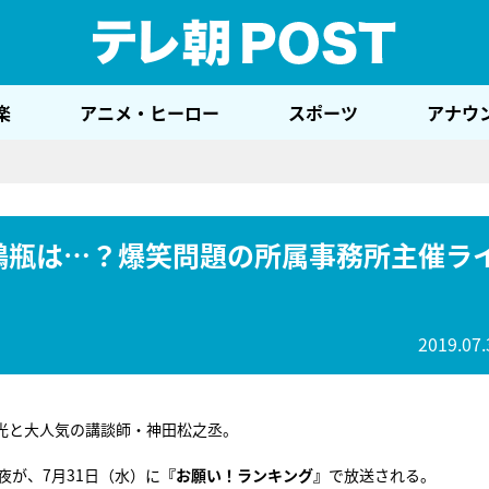
テレ
楽
アニメ・ヒーロー
スポーツ
アナウ
亭鶴瓶は…？爆笑問題の所属事務所主催ラ
2019.07.
光と大人気の講談師・神田松之丞。
夜が、7月31日（水）に
『お願い！ランキング』
で放送される。