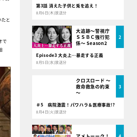
第3話 消えた子供と兎を追え！
8月6日(木)放送分
いたと
大追跡～警視庁
ＳＳＢＣ強行犯
2
オで
係～ Season2
相
Episode3 大炎上…暴走する正義
8月5日(水)放送分
クロスロード ～
救命救急の約束
3
～
＃5 病院激震！パワハラ＆医療事故!?
8月4日(火)放送分
アメトーーク！
4