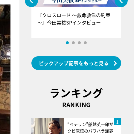
ぐ』＝LOV
『クロスロード ～救命救急の約束
『
香SPインタ
～』今田美桜SPインタビュー
ロ
ン
ピックアップ記事をもっと見る
ランキング
RANKING
1
“ベテラン”船越英一郎が
クビ覚悟のパワハラ謝罪