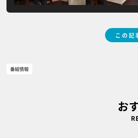
この記
番組情報
お
R