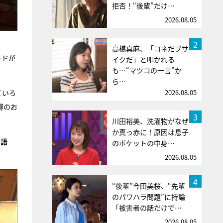
拒否！“後輩”だけ…
2026.08.05
2
高橋真麻、「コネだブサ
ードが
イクだ」と叩かれる
も…“マツコの一言”か
ら…
ていろ
2026.08.05
博のお
3
川田裕美、洗濯物がなぜ
か真っ赤に！原因は息子
を語
のポケットの中身…
2026.08.05
4
“後輩”今田美桜、“先輩
のパワハラ問題”に持論
「被害者の話だけで…
2026.08.05