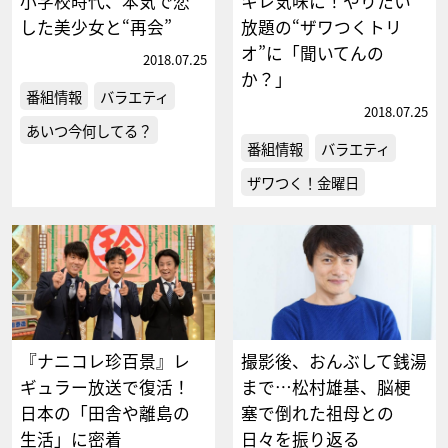
小学校時代、本気で恋
キレ気味に！やりたい
した美少女と“再会”
放題の“ザワつくトリ
オ”に「聞いてんの
2018.07.25
か？」
番組情報
バラエティ
2018.07.25
あいつ今何してる？
番組情報
バラエティ
ザワつく！金曜日
『ナニコレ珍百景』レ
撮影後、おんぶして銭湯
ギュラー放送で復活！
まで…松村雄基、脳梗
日本の「田舎や離島の
塞で倒れた祖母との
生活」に密着
日々を振り返る