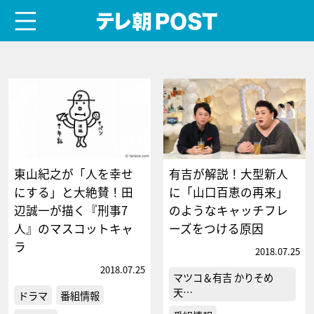
menu
テレ朝POST
東山紀之が「人を幸せ
有吉が解説！大型新人
にする」と大絶賛！田
に「山口百恵の再来」
辺誠一が描く『刑事7
のようなキャッチフレ
人』のマスコットキャ
ーズをつける原因
ラ
2018.07.25
2018.07.25
マツコ＆有吉 かりそめ
天…
ドラマ
番組情報