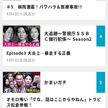
＃5 病院激震！パワハラ＆医療事故!?
8月4日(火)放送分
大追跡～警視庁ＳＳＢ
4
Ｃ強行犯係～ Season2
Episode3 大炎上…暴走する正義
8月5日(水)放送分
かまいガチ
5
オモロ怖い「でな、話はここからやねん」トラビ
ス松倉参戦！