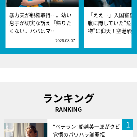
暴力夫が親権取得…。幼い
「ええ…」入国審査
息子が切実な訴え「帰りた
腹に隠していた“危険
くない。パパはマ…
物”に仰天！空港騒
2026.08.07
2
ランキング
RANKING
1
“ベテラン”船越英一郎がクビ
覚悟のパワハラ謝罪拒