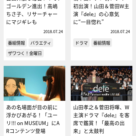
ゴールデン進出！高嶋
初出演！山田＆菅田W主
ちさ子、リサーチャー
演『dele』の心意気
にマジギレも
に“一目惚れ”
2018.07.24
2018.07.24
番組情報
バラエティ
ドラマ
番組情報
ザワつく！金曜日
あの名場面が目の前に
山田孝之＆菅田将暉、W
浮かびあがる！「ユー
主演ドラマ『dele』を客
リ!!! on MUSEUM」にA
席で鑑賞！「最高の出
Rコンテンツ登場
来」と太鼓判