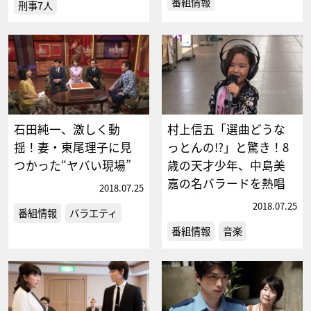
番組情報
刑事7人
石田純一、激しく動
村上信五「選曲どうな
揺！妻・東尾理子に見
っとんの!?」と驚き！8
つかった“ヤバい現場”
歳の天才少年、中島美
嘉の名バラードを熱唱
2018.07.25
2018.07.25
番組情報
バラエティ
番組情報
音楽