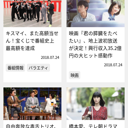
キスマイ、また高額当せ
映画『君の膵臓をたべ
ん！宝くじで番組史上
たい』、地上波初放送
最高額を達成
が決定！興行収入35.2億
円の大ヒット感動作
2018.07.24
2018.07.24
番組情報
バラエティ
映画
自由奔放な毒舌トリオ、
橋本愛、テレ朝ドラマ