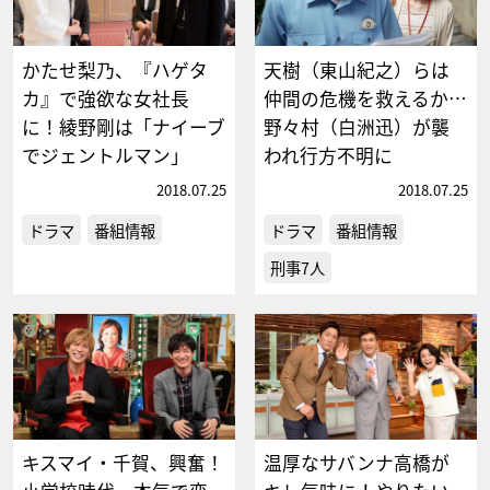
かたせ梨乃、『ハゲタ
天樹（東山紀之）らは
カ』で強欲な女社長
仲間の危機を救えるか…
に！綾野剛は「ナイーブ
野々村（白洲迅）が襲
でジェントルマン」
われ行方不明に
2018.07.25
2018.07.25
ドラマ
番組情報
ドラマ
番組情報
刑事7人
キスマイ・千賀、興奮！
温厚なサバンナ高橋が