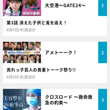
大空港～GATE24～
1
第3話 消えた子供と兎を追え！
8月6日(木)放送分
アメトーーク！
2
売れっ子芸人の貴重トーーク祭り!!
8月6日(木)放送分
クロスロード ～救命救
3
急の約束～