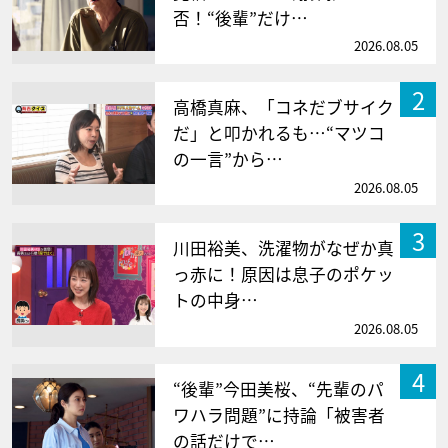
否！“後輩”だけ…
2026.08.05
2
高橋真麻、「コネだブサイク
だ」と叩かれるも…“マツコ
の一言”から…
2026.08.05
3
川田裕美、洗濯物がなぜか真
っ赤に！原因は息子のポケッ
トの中身…
2026.08.05
4
“後輩”今田美桜、“先輩のパ
ワハラ問題”に持論「被害者
の話だけで…