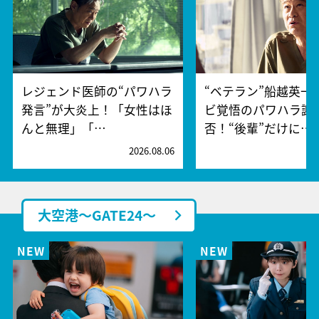
レジェンド医師の“パワハラ
“ベテラン”船越英一
発言”が大炎上！「女性はほ
ビ覚悟のパワハラ謝
んと無理」「…
否！“後輩”だけに…
2026.08.06
2
大空港～GATE24～