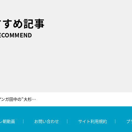
すすめ記事
ECOMMEND
『仮面ライダージオウ』でアンガ田中の“大杉先生”復活！半田健人らも登場
レ朝動画
お問い合わせ
サイト利用規約
プ