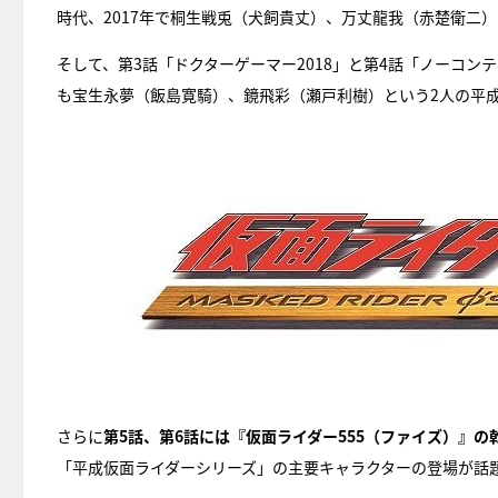
時代、2017年で桐生戦兎（犬飼貴丈）、万丈龍我（赤楚衛二
そして、第3話「ドクターゲーマー2018」と第4話「ノーコンテ
も宝生永夢（飯島寛騎）、鏡飛彩（瀬戸利樹）という2人の平
さらに
第5話、第6話には『仮面ライダー555（ファイズ）』
「平成仮面ライダーシリーズ」の主要キャラクターの登場が話