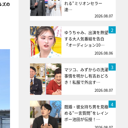
れる“ミリオンセラー
ルズの
達…
2026.08.07
2
ゆうちゃみ、出演を熱望
する大人気番組を告白
「オーディション10…
2026.08.06
3
マツコ、みずからの洗濯
事情を明かし有吉おどろ
き！私服で外出す…
2026.08.07
4
既婚・彼女持ち男を見極
める“一言質問”をレイン
ボー池田が伝授！…
2026.08.07