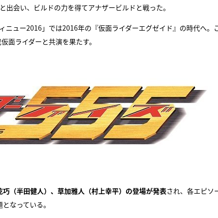
）と出会い、ビルドの力を得てアナザービルドと戦った。
『アイ＝ラブ！げーみん
ィニュー2016」では2016年の『仮面ライダーエグゼイド』の時代へ。
E齋藤樹愛羅＆佐々木舞
成仮面ライダーと共演を果たす。
ビュー
の乾巧（半田健人）、草加雅人（村上幸平）の登場が発表
され、各エピソ
題となっている。