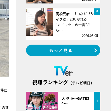
5
高橋真麻、「コネだブサ
イクだ」と叩かれる
も…“マツコの一言”か
ら…
2026.08.05
もっと見る
視聴ランキング
（テレビ朝日）
事件に
大空港～GATE2
1
4～
との共