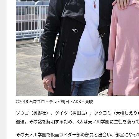
©2018 石森プロ・テレビ朝日・ADK・東映
ソウゴ（奥野壮）、ゲイツ（押田岳）、ツクヨミ（大幡しえり
遭遇。その謎を解明するため、3人は天ノ川学園に生徒を装っ
その天ノ川学園で仮面ライダー部の部員と出会い、部室にやっ