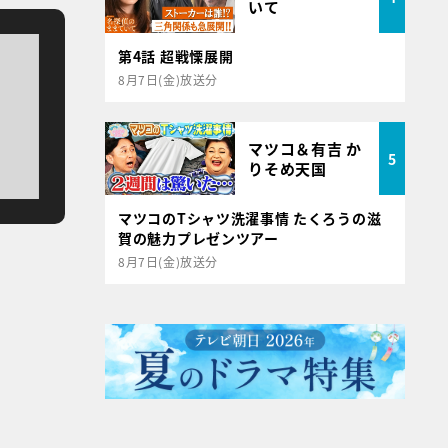
いて
第4話 超戦慄展開
8月7日(金)放送分
マツコ＆有吉 か
5
りそめ天国
マツコのTシャツ洗濯事情 たくろうの滋
賀の魅力プレゼンツアー
8月7日(金)放送分