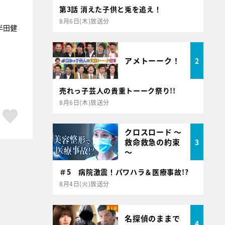
第3話 消えた子供と兎を追え！
8月6日(木)放送分
半田健
アメトーーク！
2
売れっ子芸人の貴重トーーク祭り!!
8月6日(木)放送分
ア
はてブ
スキボタン
クロスロード ～
救命救急の約束
3
～
＃5 病院激震！パワハラ＆医療事故!?
8月4日(火)放送分
名探偵のままで
4