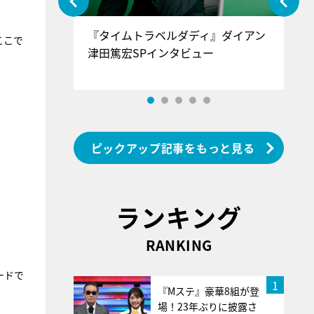
ぐ』＝LOV
『タイムトラベルダディ』ダイアン
『
ここで
香SPインタ
津田篤宏SPインタビュー
～
ピックアップ記事をもっと見る
ランキング
RANKING
ードで
1
『Mステ』豪華8組が登
場！23年ぶりに披露さ