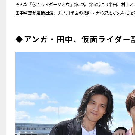
そんな『仮面ライダージオウ』第5話、第6話には半田、村上と
田中卓志が友情出演
。天ノ川学園の教師・大杉忠太が久々に復
◆アンガ・田中、仮面ライダー部