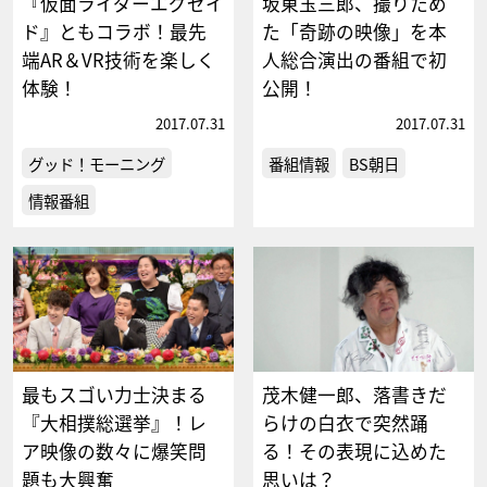
『仮面ライダーエグゼイ
坂東玉三郎、撮りため
ド』ともコラボ！最先
た「奇跡の映像」を本
端AR＆VR技術を楽しく
人総合演出の番組で初
体験！
公開！
2017.07.31
2017.07.31
グッド！モーニング
番組情報
BS朝日
情報番組
最もスゴい力士決まる
茂木健一郎、落書きだ
『大相撲総選挙』！レ
らけの白衣で突然踊
ア映像の数々に爆笑問
る！その表現に込めた
題も大興奮
思いは？