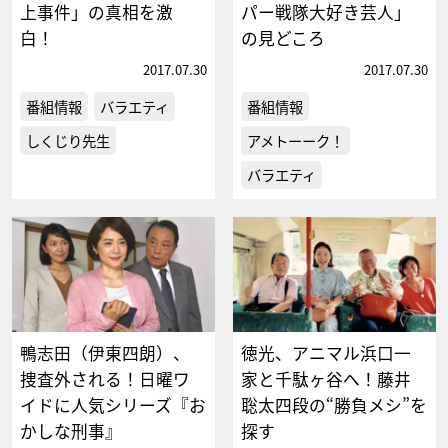
上事件」の真相を激
パー戦隊大好き芸人」
白！
の見どころ
2017.07.30
2017.07.30
番組情報
バラエティ
番組情報
しくじり先生
アメトーーク！
バラエティ
鴨志田（伊東四朗）、
徳光、アニマル浜口一
捜査外される！日曜ワ
家と千駄ヶ谷へ！藤井
イドに人気シリーズ『お
聡太四段の“勝負メシ”を
かしな刑事』
探す