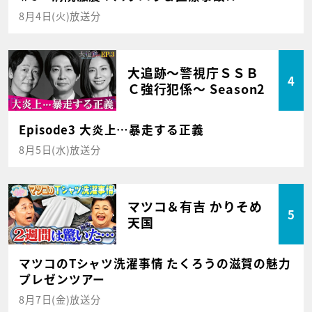
8月4日(火)放送分
大追跡～警視庁ＳＳＢ
4
Ｃ強行犯係～ Season2
Episode3 大炎上…暴走する正義
8月5日(水)放送分
マツコ＆有吉 かりそめ
5
天国
マツコのTシャツ洗濯事情 たくろうの滋賀の魅力
プレゼンツアー
8月7日(金)放送分