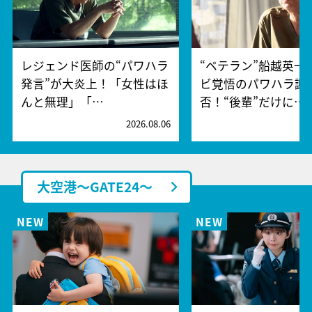
レジェンド医師の“パワハラ
“ベテラン”船越英一
発言”が大炎上！「女性はほ
ビ覚悟のパワハラ謝
んと無理」「…
否！“後輩”だけに…
2026.08.06
2
大空港～GATE24～