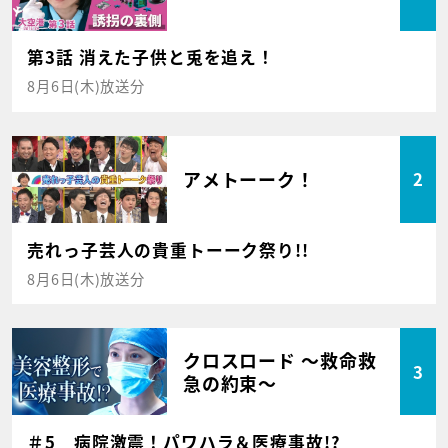
第3話 消えた子供と兎を追え！
8月6日(木)放送分
アメトーーク！
2
売れっ子芸人の貴重トーーク祭り!!
8月6日(木)放送分
クロスロード ～救命救
3
急の約束～
＃5 病院激震！パワハラ＆医療事故!?