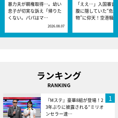
暴力夫が親権取得…。幼い
「ええ…」入国審査
息子が切実な訴え「帰りた
腹に隠していた“危険
くない。パパはマ…
物”に仰天！空港騒
2026.08.07
2
ランキング
RANKING
1
『Mステ』豪華8組が登場！2
3年ぶりに披露される“ミリオ
ンセラー達…