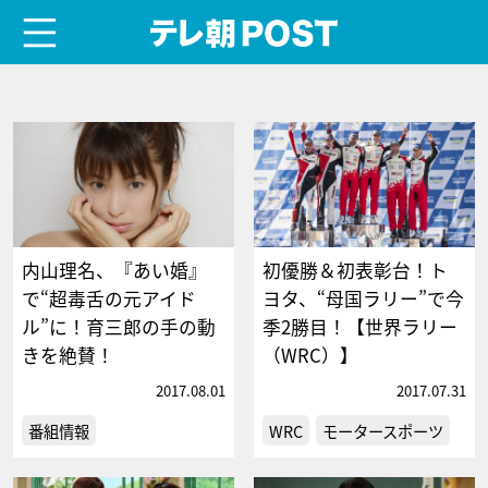
menu
テレ朝POST
内山理名、『あい婚』
初優勝＆初表彰台！ト
で“超毒舌の元アイド
ヨタ、“母国ラリー”で今
ル”に！育三郎の手の動
季2勝目！【世界ラリー
きを絶賛！
（WRC）】
2017.08.01
2017.07.31
番組情報
WRC
モータースポーツ