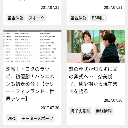
2017.07.31
2017.07.31
番組情報
スポーツ
番組情報
BS朝日
速報！トヨタのラッ
誰の葬式か知らずに父
ピ、初優勝！ハンニネ
の葬式へ… 奈美悦
ンも初表彰台！【ラリ
子、幼少期から現在ま
ー・フィンランド：世
でを語る
界ラリー】
2017.07.30
2017.07.30
徹子の部屋
番組情報
WRC
モータースポーツ