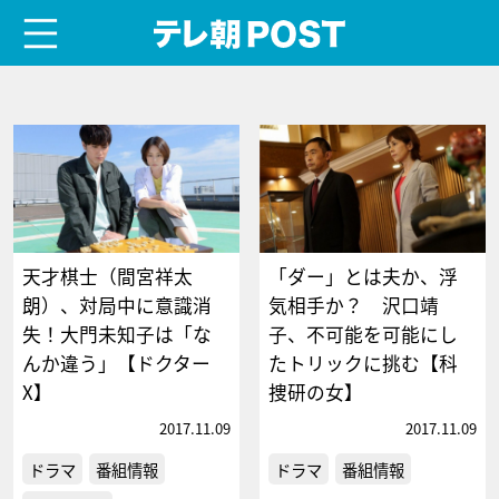
menu
テレ朝POST
天才棋士（間宮祥太
「ダー」とは夫か、浮
朗）、対局中に意識消
気相手か？ 沢口靖
失！大門未知子は「な
子、不可能を可能にし
んか違う」【ドクター
たトリックに挑む【科
X】
捜研の女】
2017.11.09
2017.11.09
ドラマ
番組情報
ドラマ
番組情報