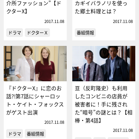
介所ファッション”【ド
カギイバラノリを使っ
クターX】
た郷土料理とは？
2017.11.08
2017.11.08
ドラマ
ドクターＸ
番組情報
『ドクターX』に恋のお
亘（反町隆史）も利用
話?!第7話にシャーロッ
したコンビニの店員が
ト・ケイト・フォックス
被害者に！手に残され
がゲスト出演
た“暗号”の謎とは？【相
棒・第4話】
2017.11.08
2017.11.08
ドラマ
番組情報