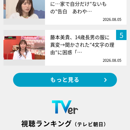
に…家で自分だけ“ないも
の”告白 あわや…
2026.08.05
5
藤本美貴、14歳長男の服に
異変→聞かされた“4文字の理
由”に困惑「…
2026.08.05
もっと見る
視聴ランキング
（テレビ朝日）