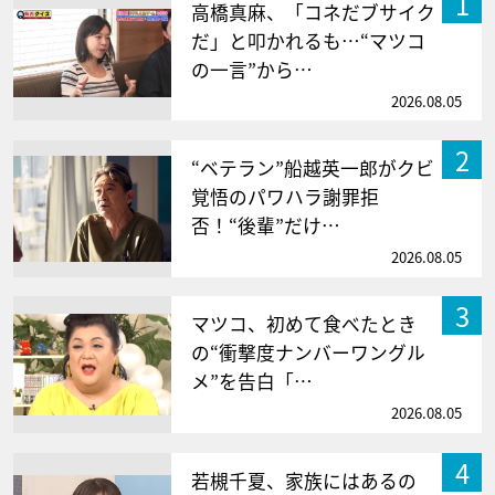
1
高橋真麻、「コネだブサイク
だ」と叩かれるも…“マツコ
の一言”から…
2026.08.05
2
“ベテラン”船越英一郎がクビ
覚悟のパワハラ謝罪拒
否！“後輩”だけ…
2026.08.05
3
マツコ、初めて食べたとき
の“衝撃度ナンバーワングル
メ”を告白「…
2026.08.05
4
若槻千夏、家族にはあるの