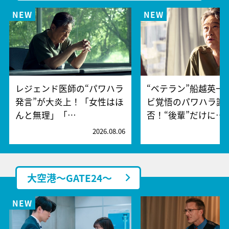
レジェンド医師の“パワハラ
“ベテラン”船越英一
発言”が大炎上！「女性はほ
ビ覚悟のパワハラ謝
んと無理」「…
否！“後輩”だけに…
2026.08.06
2
大空港～GATE24～