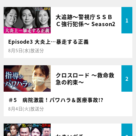
大追跡～警視庁ＳＳＢ
1
Ｃ強行犯係～ Season2
Episode3 大炎上…暴走する正義
8月5日(水)放送分
クロスロード ～救命救
2
急の約束～
＃5 病院激震！パワハラ＆医療事故!?
8月4日(火)放送分