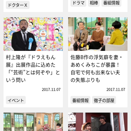
ドラマ
相棒
番組情報
ドクターＸ
村上隆が『ドラえもん
佐藤B作の浮気癖を妻・
展』出展作品に込めた
あめくみちこが暴露！
「“芸術”とは何ぞや」と
自宅で何も出来ない夫
いう問い
の失態ぶりも
2017.11.07
2017.11.07
イベント
番組情報
徹子の部屋