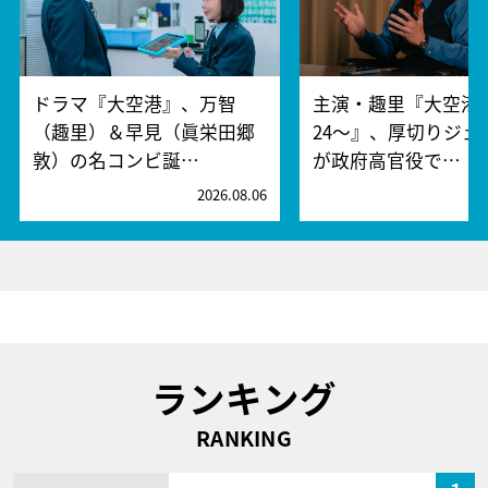
ドラマ『大空港』、万智
主演・趣里『大空港～
（趣里）＆早見（眞栄田郷
24～』、厚切りジェ
敦）の名コンビ誕…
が政府高官役で…
2026.08.06
2
ランキング
RANKING