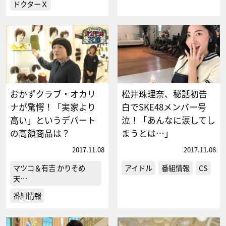
ドクターＸ
おかずクラブ・オカリ
松井珠理奈、秘話初告
ナが驚愕！「実家より
白でSKE48メンバー号
高い」というデパート
泣！「あんなに涙してし
の高額商品は？
まうとは…」
2017.11.08
2017.11.08
マツコ＆有吉 かりそめ
アイドル
番組情報
CS
天…
番組情報