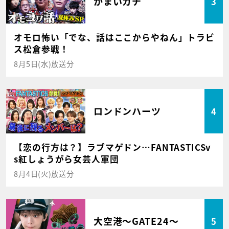
かまいガチ
3
オモロ怖い「でな、話はここからやねん」トラビ
ス松倉参戦！
8月5日(水)放送分
ロンドンハーツ
4
【恋の行方は？】ラブマゲドン…FANTASTICSv
s紅しょうがら女芸人軍団
8月4日(火)放送分
大空港～GATE24～
5