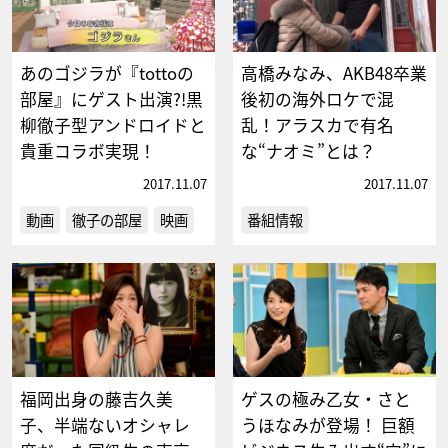
あのゴジラが『tottoの
高橋みなみ、AKB48卒業
部屋』にゲスト出演?!黒
後初の海外ロケで混
柳徹子型アンドロイドと
乱！アラスカで有名
貴重コラボ実現！
な“ナオミ”とは？
2017.11.07
2017.11.07
動画
徹子の部屋
映画
番組情報
福岡出身の藤吉久美
ゲスの極み乙女・さと
子、半端ないオシャレ
うほなみが登場！ 巨額