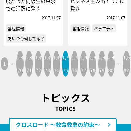
度だった同級生の東京
ビジネス生み出す“穴”に
での活躍に驚き
驚き
2017.11.07
2017.11.07
番組情報
番組情報
バラエティ
あいつ今何してる？
1,4
1,4
1,4
1,4
1,4
1,4
1,4
1,4
1,4
1,4
1,4
1,5
1
…
…
70
71
72
73
74
75
76
77
78
79
80
82
トピックス
TOPICS
クロスロード ～救命救急の約束～