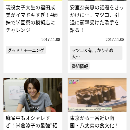
現役女子大生の福田成
安室奈美恵の話題をきっ
美がイマドキすぎ！4姉
かけに…。マツコ、引
妹で学園祭の模擬店に
退に衝撃受けた歌手を
チャレンジ
語る！
2017.11.08
2017.11.08
グッド！モーニング
マツコ＆有吉 かりそめ
天…
番組情報
麻雀中もオシャレす
東京から一番近い南
ぎ！米倉涼子の最強“紹
国・八丈島の食文化！