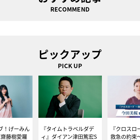
RECOMMEND
ピックアップ
PICK UP
ブ！げーみん
『タイムトラベルダデ
『クロスロー
E齋藤樹愛羅
ィ』ダイアン津田篤宏S
救急の約束