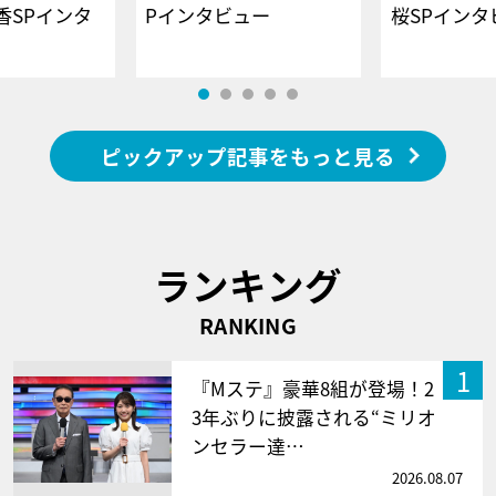
香SPインタ
Pインタビュー
桜SPイ
ピックアップ記事をもっと見る
ランキング
RANKING
1
『Mステ』豪華8組が登場！2
3年ぶりに披露される“ミリオ
ンセラー達…
2026.08.07