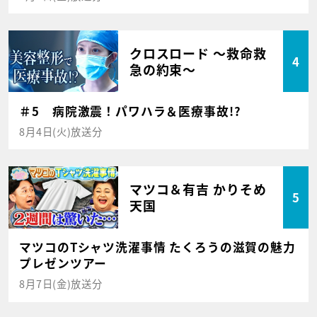
クロスロード ～救命救
4
急の約束～
＃5 病院激震！パワハラ＆医療事故!?
8月4日(火)放送分
マツコ＆有吉 かりそめ
5
天国
マツコのTシャツ洗濯事情 たくろうの滋賀の魅力
プレゼンツアー
8月7日(金)放送分