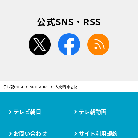
公式SNS・RSS
twitter
facebook
rss
テレ朝POST
AND MORE
人間精神を扱った歴史的名作に大竹しのぶらが挑む！舞台『フェードル』、8日から
テレビ朝日
テレ朝動画
お問い合わせ
サイト利用規約