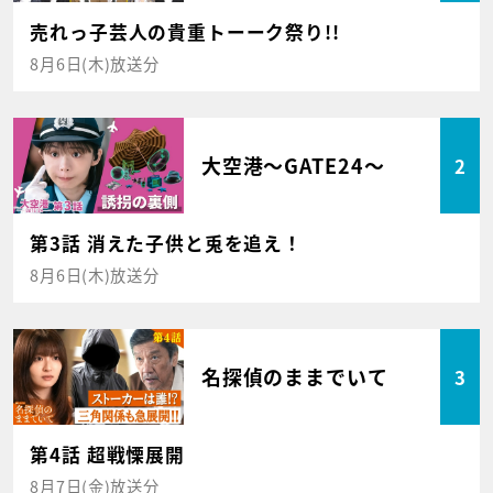
売れっ子芸人の貴重トーーク祭り!!
8月6日(木)放送分
大空港～GATE24～
2
第3話 消えた子供と兎を追え！
8月6日(木)放送分
名探偵のままでいて
3
第4話 超戦慄展開
8月7日(金)放送分