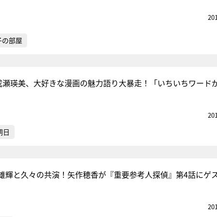
20
子の部屋
c・成瀬瑛美、大好きな漫画の魅力語り大暴走！「いちいちワード
20
朝日
雄輝と久々の共演！矢作穂香が『重要参考人探偵』第4話にゲ
20