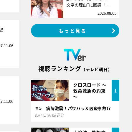
文字の理由”に困惑「…
2026.08.05
緯
もっと見る
17.11.06
視聴ランキング
（テレビ朝日）
クロスロード ～
救命救急の約束
1
～
17.11.06
＃5 病院激震！パワハラ＆医療事故!?
8月4日(火)放送分