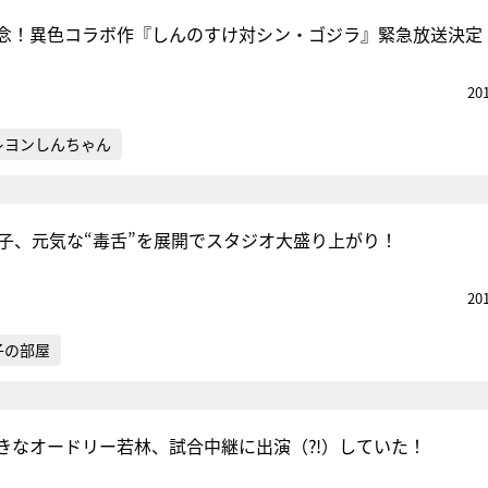
念！異色コラボ作『しんのすけ対シン・ゴジラ』緊急放送決定
20
レヨンしんちゃん
賀子、元気な“毒舌”を展開でスタジオ大盛り上がり！
20
子の部屋
きなオードリー若林、試合中継に出演（⁈）していた！