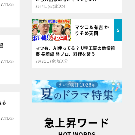
17.11.05
8月4日(火)放送分
マツコ＆有吉 か
5
りそめ天国
場
マツ有、AI使ってる？ U字工事の敵情視
察 長崎編 熊プロ、料理を習う
17.11.05
7月31日(金)放送分
迫る
急上昇ワード
17.11.05
HOT WORDS