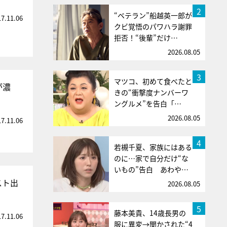
2
“ベテラン”船越英一郎が
17.11.06
クビ覚悟のパワハラ謝罪
拒否！“後輩”だけ…
2026.08.05
3
マツコ、初めて食べたと
が濃
きの“衝撃度ナンバーワ
ングルメ”を告白「…
2026.08.05
17.11.06
4
若槻千夏、家族にはある
のに…家で自分だけ“な
いもの”告白 あわや…
スト出
2026.08.05
5
藤本美貴、14歳長男の
17.11.06
服に異変→聞かされた“4