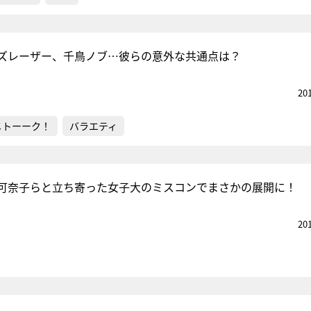
ズレーザー、千鳥ノブ…彼らの意外な共通点は？
20
メトーーク！
バラエティ
可奈子らと立ち寄った女子大のミスコンでまさかの展開に！
20