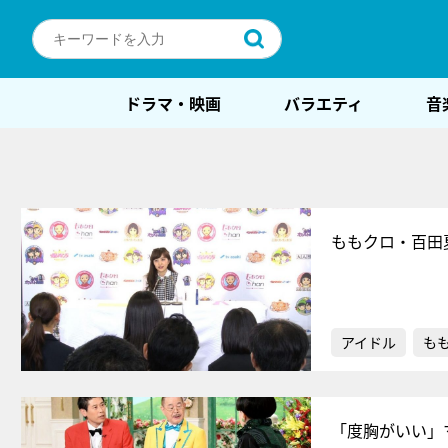
ドラマ・映画
バラエティ
音
ももクロ・百田
アイドル
もも
「度胸がいい」