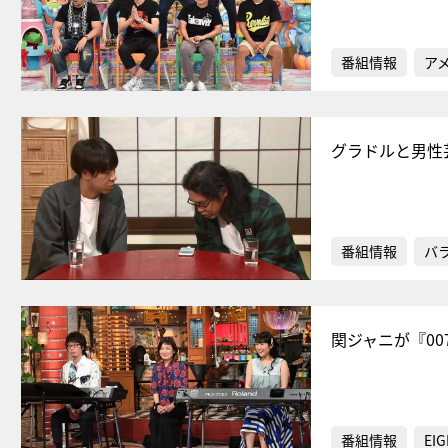
番組情報
ア
グラドルと男性
番組情報
バ
関ジャニが『0
番組情報
EIG