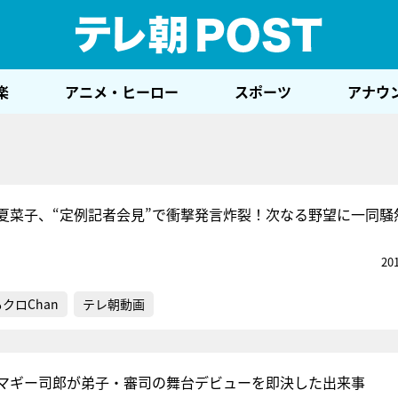
テレ
楽
アニメ・ヒーロー
スポーツ
アナウ
夏菜子、“定例記者会見”で衝撃発言炸裂！次なる野望に一同騒
20
クロChan
テレ朝動画
マギー司郎が弟子・審司の舞台デビューを即決した出来事