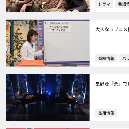
ドラマ
番組
大人なラブコメ
番組情報
バ
星野源『恋』で
番組情報