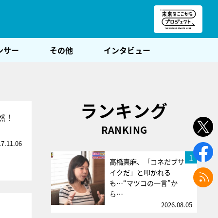
朝POST
ンサー
その他
インタビュー
ランキング
然！
RANKING
17.11.06
1
高橋真麻、「コネだブサ
イクだ」と叩かれる
も…“マツコの一言”か
ら…
2026.08.05