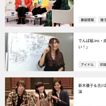
番組情報
徹
でんぱ組.in
い！」
アイドル
BS
新木優子＆古川
演