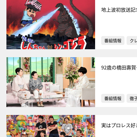
地上波初放送記
番組情報
ク
92歳の橋田壽
番組情報
徹
実はプロレス好