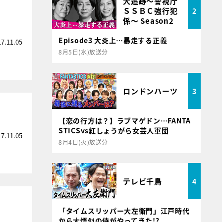
大追跡～警視庁
ＳＳＢＣ強行犯
2
係～ Season2
Episode3 大炎上…暴走する正義
17.11.05
8月5日(水)放送分
ロンドンハーツ
3
【恋の行方は？】ラブマゲドン…FANTA
STICSvs紅しょうがら女芸人軍団
17.11.05
8月4日(火)放送分
テレビ千鳥
4
「タイムスリッパー大左衛門」江戸時代
から大悟似の侍がやってきた!?