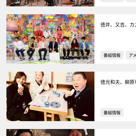
徳井、又吉、カ
番組情報
ア
徳光和夫、柳原
番組情報