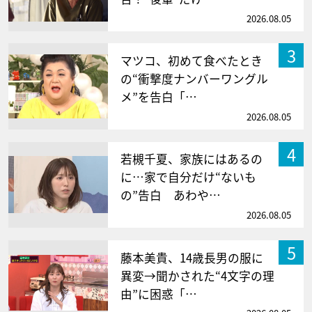
2026.08.05
3
マツコ、初めて食べたとき
の“衝撃度ナンバーワングル
メ”を告白「…
2026.08.05
4
若槻千夏、家族にはあるの
に…家で自分だけ“ないも
の”告白 あわや…
2026.08.05
5
藤本美貴、14歳長男の服に
異変→聞かされた“4文字の理
由”に困惑「…