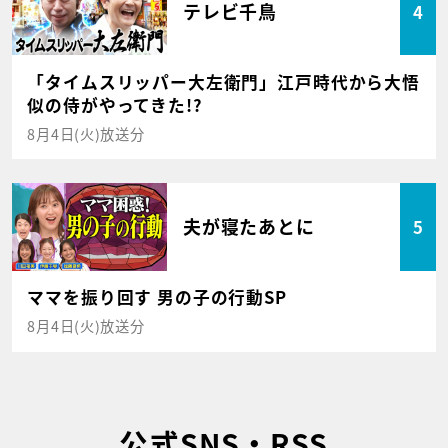
テレビ千鳥
4
「タイムスリッパー大左衛門」江戸時代から大悟
似の侍がやってきた!?
8月4日(火)放送分
夫が寝たあとに
5
ママを振り回す 男の子の行動SP
8月4日(火)放送分
公式SNS・RSS