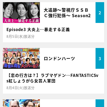
大追跡～警視庁ＳＳＢ
2
Ｃ強行犯係～ Season2
Episode3 大炎上…暴走する正義
8月5日(水)放送分
ロンドンハーツ
3
【恋の行方は？】ラブマゲドン…FANTASTICSv
s紅しょうがら女芸人軍団
8月4日(火)放送分