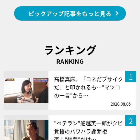
ピックアップ記事をもっと見る
ランキング
RANKING
1
高橋真麻、「コネだブサイク
だ」と叩かれるも…“マツコ
の一言”から…
2026.08.05
2
“ベテラン”船越英一郎がクビ
覚悟のパワハラ謝罪拒
否！“後輩”だけ…