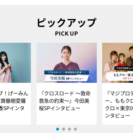
ピックアップ
PICK UP
ブ！げーみん
『クロスロード ～救命
『マジプロ
E齋藤樹愛羅
救急の約束～』今田美
ー、ももク
香SPインタ
桜SPインタビュー
クロ×東京0
ンタビュー