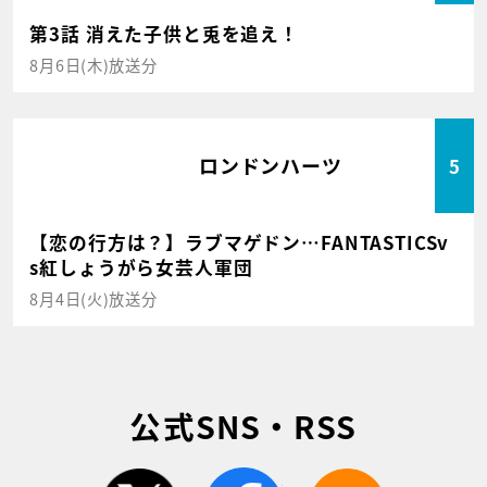
第3話 消えた子供と兎を追え！
8月6日(木)放送分
ロンドンハーツ
5
【恋の行方は？】ラブマゲドン…FANTASTICSv
s紅しょうがら女芸人軍団
8月4日(火)放送分
公式SNS・RSS
twitter
facebook
rss