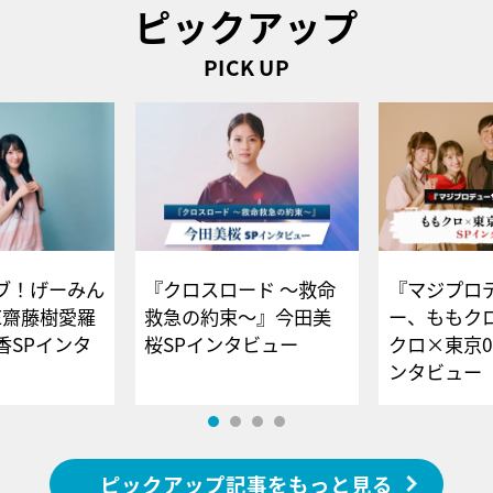
ピックアップ
PICK UP
ブ！げーみん
『クロスロード ～救命
『マジプロ
E齋藤樹愛羅
救急の約束～』今田美
ー、ももク
香SPインタ
桜SPインタビュー
クロ×東京0
ンタビュー
ピックアップ記事をもっと見る