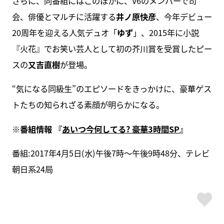
さらに、同番組にはこのほかに、V6のメンバーで司
会、俳優とマルチに活躍する
井ノ原快彦
、今年デビュー
20周年を迎える人気デュオ「
ゆず
」、2015年に小説
『火花』でお笑い芸人として初の芥川賞を受賞したピー
スの
又吉直樹
が登場。
“気になる同級生”のエピソードをきっかけに、豪華ゲス
トたちの知られざる素顔が明らかになる。
※番組情報 『
あいつ今何してる? 豪華3時間SP
』
番組:2017年4月5日(水)午後7時～午後9時48分、テレビ
朝日系24局
ス