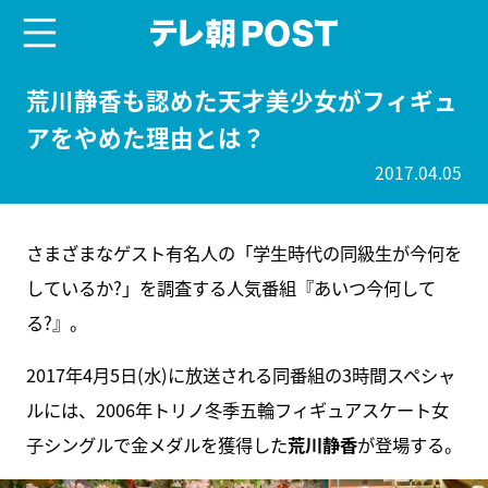
menu
テレ朝POST
荒川静香も認めた天才美少女がフィギュ
アをやめた理由とは？
2017.04.05
さまざまなゲスト有名人の「学生時代の同級生が今何を
しているか?」を調査する人気番組『あいつ今何して
る?』。
2017年4月5日(水)に放送される同番組の3時間スペシャ
ルには、2006年トリノ冬季五輪フィギュアスケート女
子シングルで金メダルを獲得した
荒川静香
が登場する。