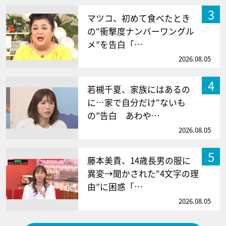
3
マツコ、初めて食べたとき
の“衝撃度ナンバーワングル
メ”を告白「…
2026.08.05
4
若槻千夏、家族にはあるの
に…家で自分だけ“ないも
の”告白 あわや…
2026.08.05
5
藤本美貴、14歳長男の服に
異変→聞かされた“4文字の理
由”に困惑「…
2026.08.05