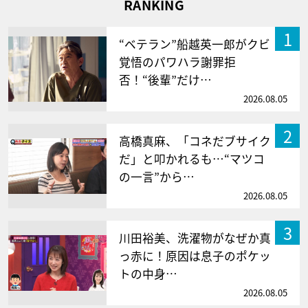
RANKING
1
“ベテラン”船越英一郎がクビ
覚悟のパワハラ謝罪拒
否！“後輩”だけ…
2026.08.05
2
高橋真麻、「コネだブサイク
だ」と叩かれるも…“マツコ
の一言”から…
2026.08.05
3
川田裕美、洗濯物がなぜか真
っ赤に！原因は息子のポケッ
トの中身…
2026.08.05