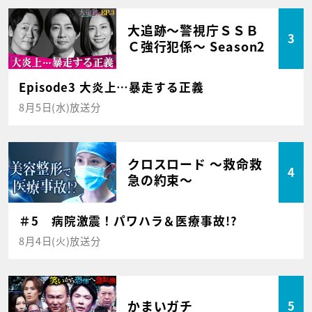
大追跡～警視庁ＳＳＢ
3
Ｃ強行犯係～ Season2
Episode3 大炎上…暴走する正義
8月5日(水)放送分
クロスロード ～救命救
4
急の約束～
＃5 病院激震！パワハラ＆医療事故!?
8月4日(火)放送分
かまいガチ
5