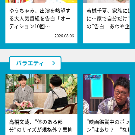
ゆうちゃみ、出演を熱望す
若槻千夏、家族には
る大人気番組を告白「オー
に…家で自分だけ“
ディション10回…
の”告白 あわや企…
2026.08.06
2
バラエティ
高橋文哉、“体のある部
“映画鑑賞中のポッ
分”のサイズが規格外？黒柳
ン”はあり？ “なし