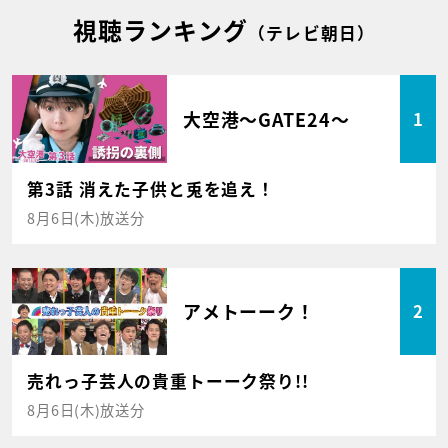
視聴ランキング
（テレビ朝日）
大空港～GATE24～
1
第3話 消えた子供と兎を追え！
8月6日(木)放送分
アメトーーク！
2
売れっ子芸人の貴重トーーク祭り!!
8月6日(木)放送分