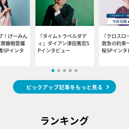
ブ！げーみん
『タイムトラベルダデ
『クロスロー
E齋藤樹愛羅
ィ』ダイアン津田篤宏S
救急の約束
香SPインタ
Pインタビュー
桜SPイ
ピックアップ記事をもっと見る
ランキング