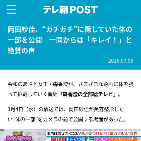
menu
テレ朝POST
岡田紗佳、“ガチガチ”に隠していた体の
一部を公開 一同からは「キレイ！」と
絶賛の声
2026.03.05
令和のあざと女王・森香澄が、さまざまな企画に体を張
って挑戦していく番組
『森香澄の全部嘘テレビ』
。
3月4日（水）の放送では、岡田紗佳が美容整形した
い“体の一部”をカメラの前で公開する場面があった。