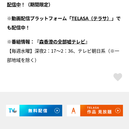
配信中
！（期間限定）
※動画配信プラットフォーム「
TELASA（テラサ）
」で
も配信中！
※番組情報：『
森香澄の全部嘘テレビ
』
【毎週水曜】深夜2：17～2：36、テレビ朝日系（※一
部地域を除く）
ス