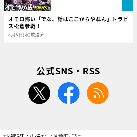
オモロ怖い「でな、話はここからやねん」トラビ
ス松倉参戦！
8月5日(水)放送分
公式SNS・RSS
twitter
facebook
rss
テレ朝POST
バラエティ
岡田紗佳、“ガチガチ”に隠していた体の一部を公開 一同からは「キレイ！」と絶賛の声