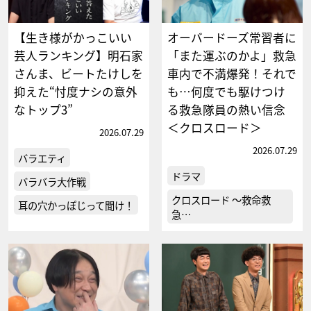
【生き様がかっこいい
オーバードーズ常習者に
芸人ランキング】明石家
「また運ぶのかよ」救急
さんま、ビートたけしを
車内で不満爆発！それで
抑えた“忖度ナシの意外
も…何度でも駆けつけ
なトップ3”
る救急隊員の熱い信念
＜クロスロード＞
2026.07.29
2026.07.29
バラエティ
ドラマ
バラバラ大作戦
クロスロード ～救命救
耳の穴かっぽじって聞け！
急…