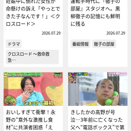
妊娠中に倒れた女性が
運転手時代に『徹子の
命懸けの訴え「やっとで
部屋』スタジオへ。黒
きた子なんです！」＜ク
柳徹子の記憶にも鮮明
ロスロード＞
に残る
2026.07.29
2026.07.29
ドラマ
番組情報
徹子の部屋
クロスロード ～救命救
急…
おいしすぎて衝撃！永
きしたかの高野が号
野の“意外な激推し食
泣…3年前に亡くなった
材”に共演者困惑「え
父へ“電話ボックス”で第