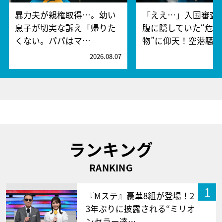
暴力夫が親権取得…。幼い
「ええ…」入国審査
息子が切実な訴え「帰りた
腹に隠していた“危険
くない。パパはマ…
物”に仰天！空港騒
2026.08.07
2
ランキング
RANKING
1
『Mステ』豪華8組が登場！2
3年ぶりに披露される“ミリオ
ンセラー達…