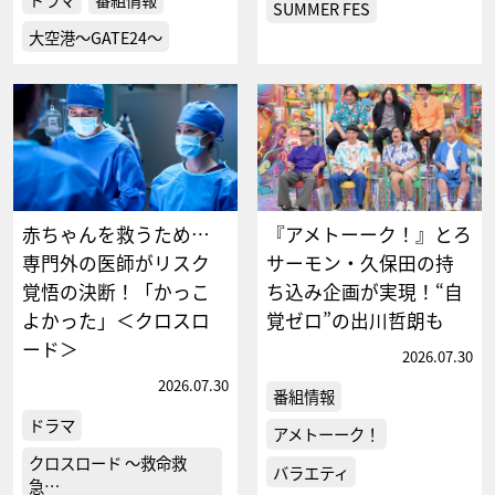
SUMMER FES
大空港～GATE24～
赤ちゃんを救うため…
『アメトーーク！』とろ
専門外の医師がリスク
サーモン・久保田の持
覚悟の決断！「かっこ
ち込み企画が実現！“自
よかった」＜クロスロ
覚ゼロ”の出川哲朗も
ード＞
2026.07.30
2026.07.30
番組情報
ドラマ
アメトーーク！
クロスロード ～救命救
バラエティ
急…