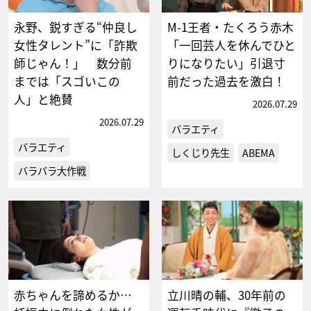
永野、鋭すぎる“仲良し
M-1王者・たくろう赤木
女性タレント”に「詐欺
「一回芸人を休んでひと
師じゃん！」 数分前
りになりたい」引退寸
までは「スゴいこの
前だった過去を激白！
人」と絶賛
2026.07.29
2026.07.29
バラエティ
バラエティ
しくじり先生
ABEMA
バラバラ大作戦
赤ちゃんを諦めるか…
立川晴の輔、30年前の