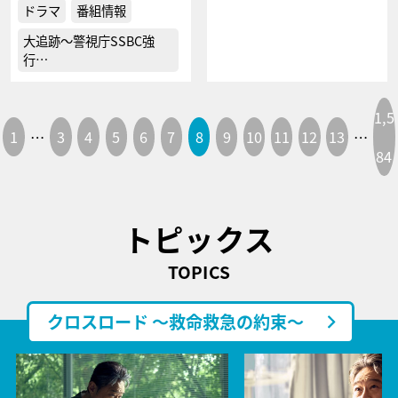
ドラマ
番組情報
大追跡～警視庁SSBC強
行…
1,5
1
…
3
4
5
6
7
8
9
10
11
12
13
…
84
トピックス
TOPICS
クロスロード ～救命救急の約束～