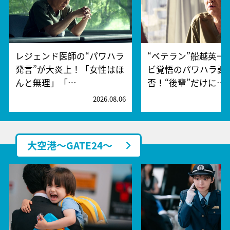
レジェンド医師の“パワハラ
“ベテラン”船越英一
発言”が大炎上！「女性はほ
ビ覚悟のパワハラ謝
んと無理」「…
否！“後輩”だけに…
2026.08.06
2
大空港～GATE24～