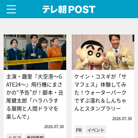
menu
テレ朝POST
主演・趣里『大空港～G
ケイン・コスギが「サ
ATE24～』飛行機にまさ
マフェス」体験してみ
かの“予告”が！脚本・丑
た！ウォーターパーク
尾健太郎「ハラハラす
でずぶ濡れ＆しんちゃ
る展開と人間ドラマを
んとスタンプラリー
楽しんで」
2026.07.30
2026.07.30
PR
イベント
ドラマ
番組情報