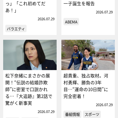
っ」「これ初めてだ
一子誕生を報告
あ！」
2026.07.29
2026.07.29
ABEMA
バラエティ
松下奈緒にまさかの展
超貴重、独占取材。河
開！“伝説の結婚詐欺
村勇輝、勝負の3年
師”に密室で口説かれ
目…“運命の10日間”に
る…『大追跡』第2話で
完全密着！
驚がく新事実
2026.07.29
2026.07.29
番組情報
スポーツ