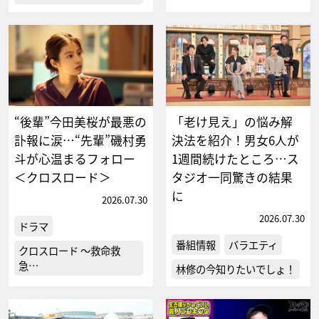
“後輩”今田美桜が最悪の
「老け見え」の悩み解
訃報に涙…“先輩”磯村勇
決法を紹介！男女6人が
斗が心温まるフォロー
1週間続けたところ…ス
＜クロスロード＞
タジオ一同驚きの結果
に
2026.07.30
2026.07.30
ドラマ
番組情報
バラエティ
クロスロード ～救命救
急…
林修の今知りたいでしょ！