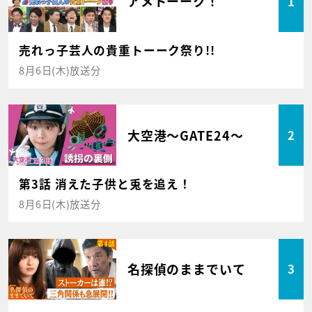
アメトーーク！
1
売れっ子芸人の貴重トーーク祭り!!
8月6日(木)放送分
大空港～GATE24～
2
第3話 消えた子供と兎を追え！
8月6日(木)放送分
名探偵のままでいて
3