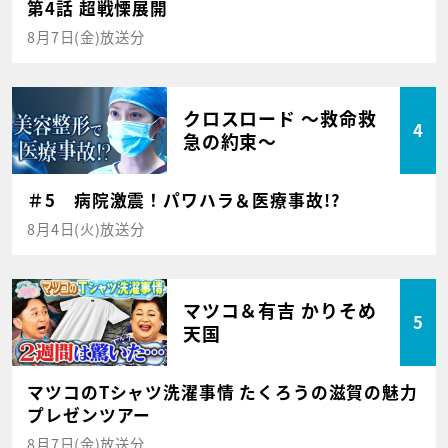
第4話 超戦慄展開
8月7日(金)放送分
クロスロード ～救命救
4
急の約束～
＃5 病院激震！パワハラ＆医療事故!?
8月4日(火)放送分
マツコ＆有吉 かりそめ
5
天国
マツコのTシャツ洗濯事情 たくろうの滋賀の魅力
プレゼンツアー
8月7日(金)放送分