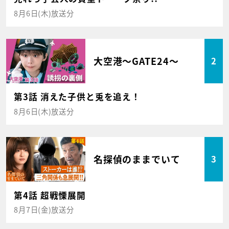
8月6日(木)放送分
大空港～GATE24～
2
第3話 消えた子供と兎を追え！
8月6日(木)放送分
名探偵のままでいて
3
第4話 超戦慄展開
8月7日(金)放送分