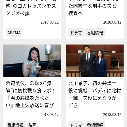
惑”のヨガレッスンをス
た同級生＆刑事の夫と
タジオ披露
捜査へ
2018.08.12
2018.08.12
ABEMA
ドラマ
番組情報
浜辺美波、念願の“膵
北川景子、初の弁護士
臓”に初挑戦＆食レポ！
役に挑戦！バディに北村
『君の膵臓をたべた
一輝、夫役にえなりか
い』地上波放送に喜び
ずき
2018.08.12
2018.08.12
番組情報
映画
ドラマ
番組情報