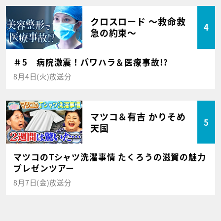
クロスロード ～救命救
4
急の約束～
＃5 病院激震！パワハラ＆医療事故!?
8月4日(火)放送分
マツコ＆有吉 かりそめ
5
天国
マツコのTシャツ洗濯事情 たくろうの滋賀の魅力
プレゼンツアー
8月7日(金)放送分