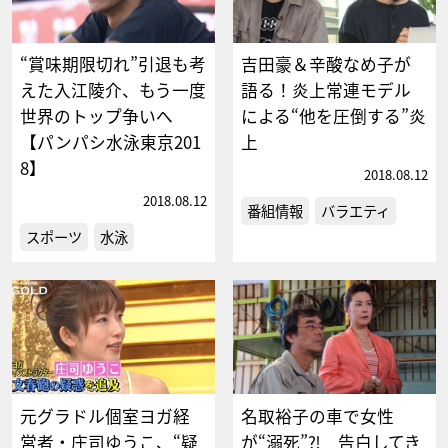
“賞味期限切れ”引退も考
吉田豪＆辛酸なめ子が
えた入江陵介、もう一度
語る！炎上常連モデル
世界のトップ争いへ
による“他を圧倒する”炎
【パンパシ水泳東京201
上
8】
2018.08.12
2018.08.12
番組情報
バラエティ
スポーツ
水泳
元グラドル個室ヨガ経
名取裕子の車で女性
営者・庄司ゆうこ、“疑
が“溺死”⁈ 告白してき