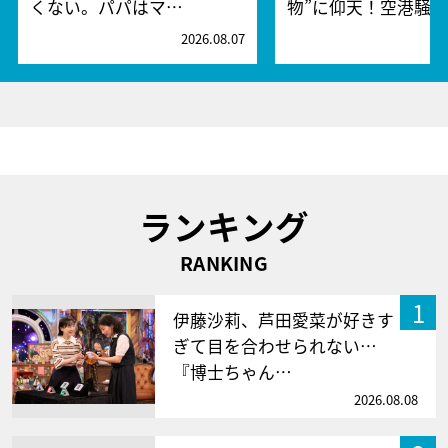
くない。パパはマ…
物”に仰天！空港騒
2026.08.07
2
ランキング
RANKING
1
伊藤沙莉、芦田愛菜が好きす
ぎて目を合わせられない…
『博士ちゃん…
2026.08.08