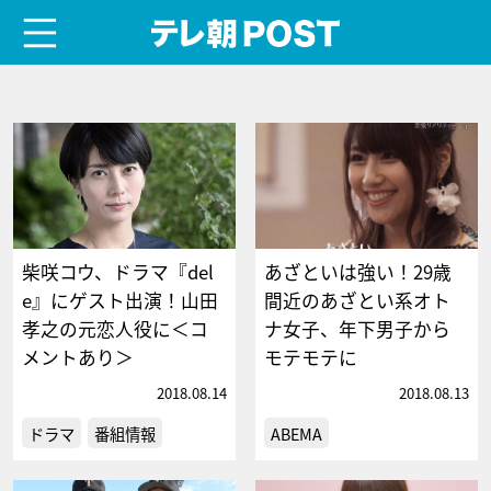
menu
テレ朝POST
柴咲コウ、ドラマ『del
あざといは強い！29歳
e』にゲスト出演！山田
間近のあざとい系オト
孝之の元恋人役に＜コ
ナ女子、年下男子から
メントあり＞
モテモテに
2018.08.14
2018.08.13
ドラマ
番組情報
ABEMA