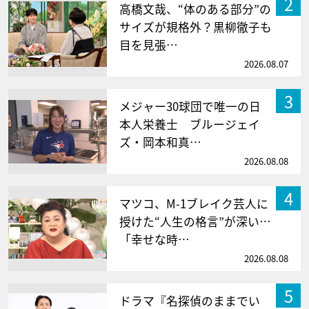
2
高橋文哉、“体のある部分”の
サイズが規格外？黒柳徹子も
目を見張…
2026.08.07
3
メジャー30球団で唯一の日
本人栄養士 ブルージェイ
ズ・岡本和真…
2026.08.08
4
マツコ、M-1ブレイク芸人に
授けた“人生の格言”が深い…
「幸せな時…
2026.08.08
5
ドラマ『名探偵のままでい