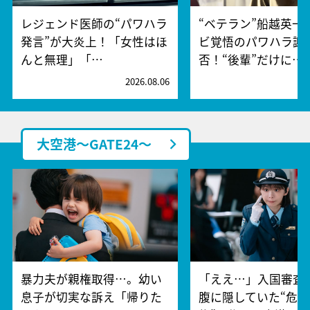
レジェンド医師の“パワハラ
“ベテラン”船越英一
発言”が大炎上！「女性はほ
ビ覚悟のパワハラ謝
んと無理」「…
否！“後輩”だけに…
2026.08.06
2
大空港～GATE24～
暴力夫が親権取得…。幼い
「ええ…」入国審査
息子が切実な訴え「帰りた
腹に隠していた“危険