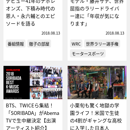
デビュー41年のナポレ
モデル・藤井サチ、世界
オンズ、下積み時代の
屈指のラリードライバ
恩人・永六輔とのエピ
ー達に「年収が気にな
ソードを語る
ります」
2018.08.13
2018.08.13
番組情報
徹子の部屋
WRC
世界ラリー選手権
モータースポーツ
BTS、TWICEら集結！
小栗旬も驚く地獄の学
「SORIBADA」がAbema
園ライフ！米国で生徒
TVで生中継決定【出演
の4割がギャングな高校
アーティスト紹介】
に入学した日本人