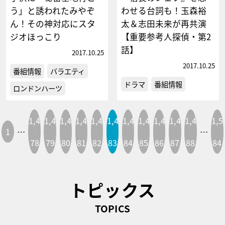
う」と誘われたみやぞ
わせる台詞も！玉森裕
ん！その神対応にスタ
太＆志田未来が再共演
ジオほっこり
【重要参考人探偵・第2
話】
2017.10.25
2017.10.25
番組情報
バラエティ
ドラマ
番組情報
ロンドンハーツ
1,4
1,4
1,4
1,4
1,4
1,4
1,4
1,4
1,4
1,4
1,4
1,5
1
…
…
78
79
80
81
82
83
84
85
86
87
88
84
トピックス
TOPICS