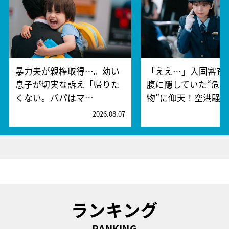
暴力夫が親権取得…。幼い
「ええ…」入国審査
息子が切実な訴え「帰りた
腹に隠していた“危険
くない。パパはマ…
物”に仰天！空港騒
2026.08.07
2
ランキング
RANKING