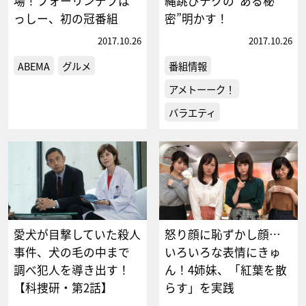
場！フォーリンデブは
縄跳びテクの“ある秘
っしー、初の冠番組
密”明かす！
2017.10.26
2017.10.26
ABEMA
グルメ
番組情報
アメトーーク！
バラエティ
愛犬が目撃していた殺人
怒り顔に恥ずかし顔…
事件、犬の毛の中まで
いろいろな表情にきゅ
調べ犯人を導き出す！
ん！4姉妹、「紅葉を散
【科捜研・第2話】
らす」を実践