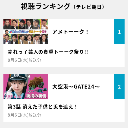
視聴ランキング
（テレビ朝日）
アメトーーク！
1
売れっ子芸人の貴重トーーク祭り!!
8月6日(木)放送分
大空港～GATE24～
2
第3話 消えた子供と兎を追え！
8月6日(木)放送分