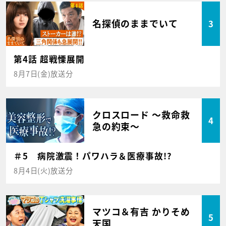
名探偵のままでいて
3
第4話 超戦慄展開
8月7日(金)放送分
クロスロード ～救命救
4
急の約束～
＃5 病院激震！パワハラ＆医療事故!?
8月4日(火)放送分
マツコ＆有吉 かりそめ
5
天国