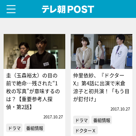
menu
テレ朝POST
圭（玉森裕太）の目の
仲里依紗、『ドクター
前で絶命…残された“1
X』第4話に出演で米倉
枚の写真”が意味するの
涼子と初共演！「もう目
は？【重要参考人探
が釘付け」
偵・第2話】
2017.10.27
2017.10.27
ドラマ
番組情報
ドラマ
番組情報
ドクターＸ