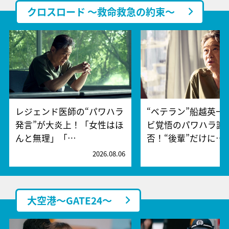
クロスロード ～救命救急の約束～
レジェンド医師の“パワハラ
“ベテラン”船越英一
発言”が大炎上！「女性はほ
ビ覚悟のパワハラ謝
んと無理」「…
否！“後輩”だけに…
2026.08.06
2
大空港～GATE24～