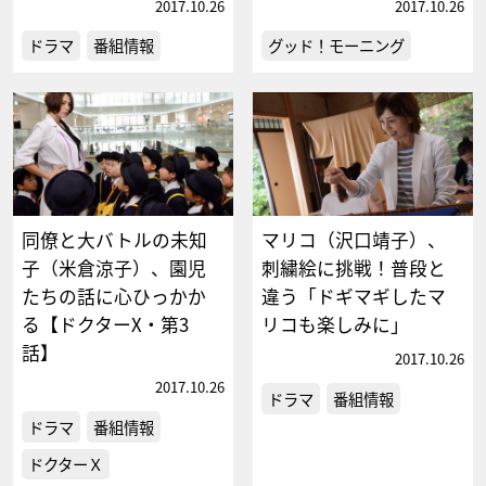
2017.10.26
2017.10.26
ドラマ
番組情報
グッド！モーニング
同僚と大バトルの未知
マリコ（沢口靖子）、
子（米倉涼子）、園児
刺繍絵に挑戦！普段と
たちの話に心ひっかか
違う「ドギマギしたマ
る【ドクターX・第3
リコも楽しみに」
話】
2017.10.26
2017.10.26
ドラマ
番組情報
ドラマ
番組情報
ドクターＸ