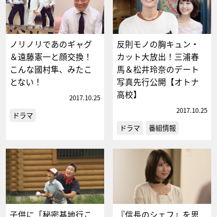
ノリノリであのギャグ
反則モノの胸キュン・
＆遠藤憲一と顔交換！
カット大放出！三浦春
こんな國村隼、みたこ
馬＆松井玲奈のデート
とない！
写真先行公開【オトナ
高校】
2017.10.25
2017.10.25
ドラマ
ドラマ
番組情報
子供に「秘密基地行こ
『信長のシェフ』を思