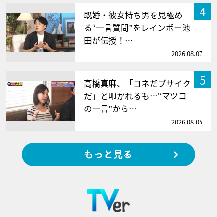
4
既婚・彼女持ち男を見極め
る“一言質問”をレインボー池
田が伝授！…
2026.08.07
5
高橋真麻、「コネだブサイク
だ」と叩かれるも…“マツコ
の一言”から…
2026.08.05
もっと見る