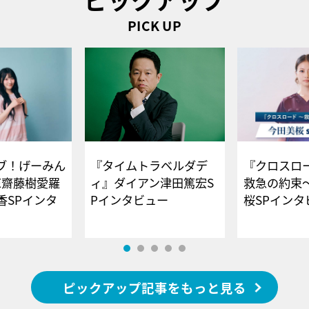
PICK UP
ブ！げーみん
『タイムトラベルダデ
『クロスロー
E齋藤樹愛羅
ィ』ダイアン津田篤宏S
救急の約束
香SPインタ
Pインタビュー
桜SPイ
ピックアップ記事をもっと見る