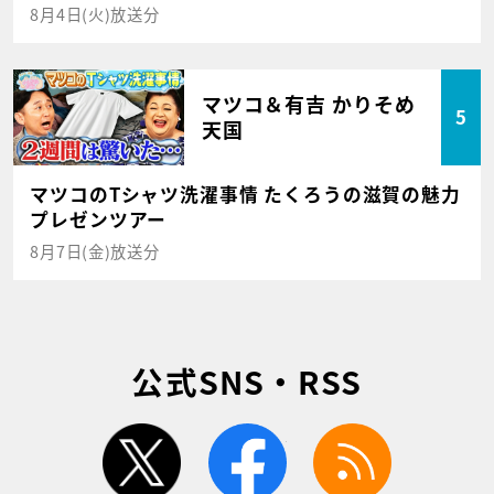
8月4日(火)放送分
マツコ＆有吉 かりそめ
5
天国
マツコのTシャツ洗濯事情 たくろうの滋賀の魅力
プレゼンツアー
8月7日(金)放送分
公式SNS・RSS
twitter
facebook
rss