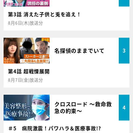
第3話 消えた子供と兎を追え！
8月6日(木)放送分
名探偵のままでいて
3
第4話 超戦慄展開
8月7日(金)放送分
クロスロード ～救命救
4
急の約束～
＃5 病院激震！パワハラ＆医療事故!?