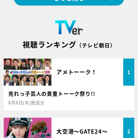
視聴ランキング
（テレビ朝日）
アメトーーク！
1
売れっ子芸人の貴重トーーク祭り!!
8月6日(木)放送分
大空港～GATE24～
2