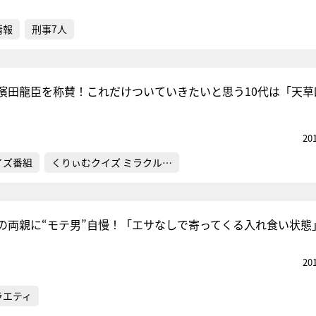
情報
刑事7人
濱田龍臣を称賛！これだけついていきたいと思う10代は「天草
20
イズ番組
くりぃむクイズ ミラクル…
の両親に“モテ男”自慢！「エサなしで寄ってくる入れ食い状態
20
ラエティ