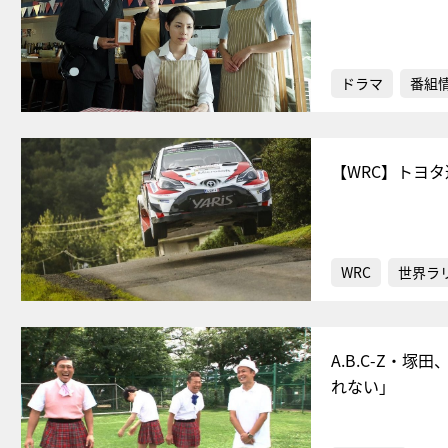
ドラマ
番組
【WRC】トヨ
WRC
世界ラ
A.B.C-Z・
れない」