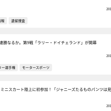
20
情報
遺留捜査
タ連勝なるか。第9戦「ラリー・ドイチェランド」が開幕
20
リー選手権
モータースポーツ
塚田、ミニスカート陸上に初参加！「ジャニーズたるものパンツは
20