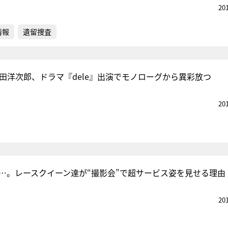
20
情報
遺留捜査
・野田洋次郎、ドラマ『dele』出演でモノローグから異彩放つ
20
度…。レースクイーン達が“撮影会”で超サービス姿を見せる理由
20