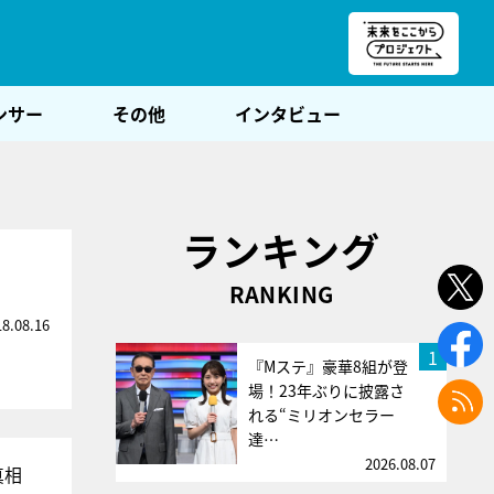
朝POST
ンサー
その他
インタビュー
ランキング
RANKING
18.08.16
1
『Mステ』豪華8組が登
場！23年ぶりに披露さ
れる“ミリオンセラー
達…
2026.08.07
真相