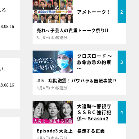
れる
アメトーーク！
2
18.08.16
売れっ子芸人の貴重トーーク祭り!!
8月6日(木)放送分
クロスロード ～
救命救急の約束
3
い」
～
＃5 病院激震！パワハラ＆医療事故!?
18.08.16
8月4日(火)放送分
大追跡～警視庁
ＳＳＢＣ強行犯
4
係～ Season2
Episode3 大炎上…暴走する正義
8月5日(水)放送分