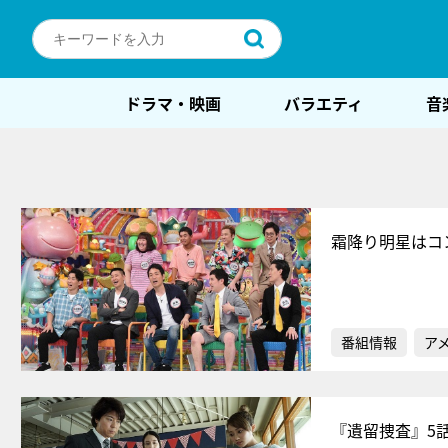
ドラマ・映画
バラエティ
音
霜降り明星はコ
番組情報
ア
『遺留捜査』5