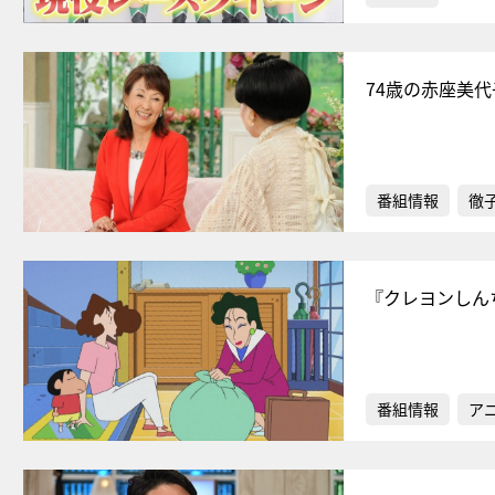
74歳の赤座美
番組情報
徹
『クレヨンしん
番組情報
ア