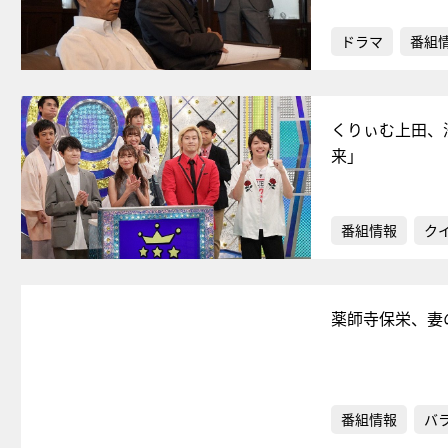
ドラマ
番組
くりぃむ上田、
来」
番組情報
ク
薬師寺保栄、妻
番組情報
バ