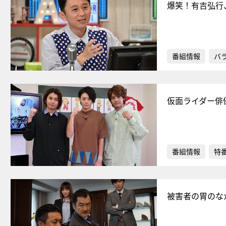
爆笑！有吉弘行
番組情報
バ
仮面ライダー俳
番組情報
特
被害者の胃のな