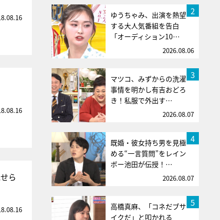
2
ゆうちゃみ、出演を熱望
18.08.16
する大人気番組を告白
「オーディション10…
2026.08.06
3
マツコ、みずからの洗濯
事情を明かし有吉おどろ
き！私服で外出す…
18.08.16
2026.08.07
4
既婚・彼女持ち男を見極
める“一言質問”をレイン
ボー池田が伝授！…
見せら
2026.08.07
5
高橋真麻、「コネだブサ
18.08.16
イクだ」と叩かれる