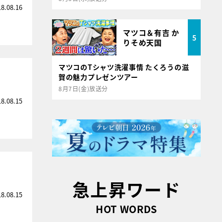
18.08.16
マツコ＆有吉 か
5
りそめ天国
マツコのTシャツ洗濯事情 たくろうの滋
賀の魅力プレゼンツアー
8月7日(金)放送分
18.08.15
急上昇ワード
18.08.15
HOT WORDS