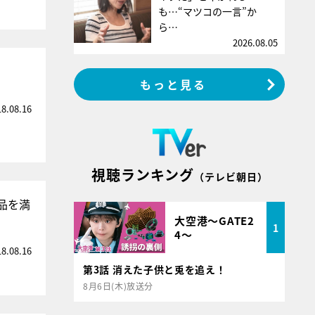
も…“マツコの一言”か
ら…
2026.08.05
もっと見る
18.08.16
視聴ランキング
（テレビ朝日）
品を満
大空港～GATE2
1
4～
18.08.16
第3話 消えた子供と兎を追え！
8月6日(木)放送分