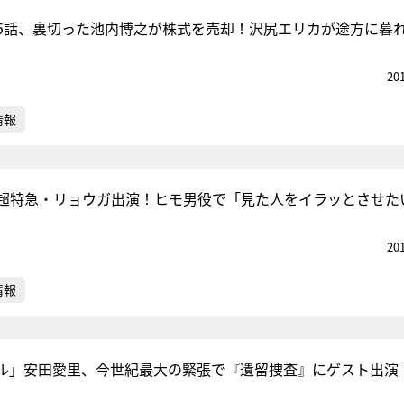
5話、裏切った池内博之が株式を売却！沢尻エリカが途方に暮
20
情報
超特急・リョウガ出演！ヒモ男役で「見た人をイラッとさせた
20
情報
ル」安田愛里、今世紀最大の緊張で『遺留捜査』にゲスト出演