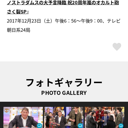
ノストラダムスの大予言降臨 祝20周年嵐のオカルト砲
さく裂SP
』
2017年12月23日（土）午後6：56～午後9：00、テレビ
朝日系24局
ス
フォトギャラリー
PHOTO GALLERY