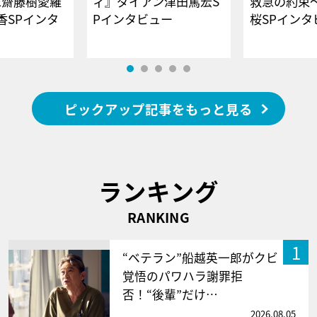
E齋藤樹愛羅
ィ』ダイアン津田篤宏S
救急の約束
香SPインタ
Pインタビュー
桜SPイ
ピックアップ記事をもっと見る
ランキング
RANKING
1
“ベテラン”船越英一郎がクビ
覚悟のパワハラ謝罪拒
否！“後輩”だけ…
2026.08.05