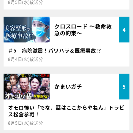
8月5日(水)放送分
クロスロード ～救命救
4
急の約束～
＃5 病院激震！パワハラ＆医療事故!?
8月4日(火)放送分
かまいガチ
5
オモロ怖い「でな、話はここからやねん」トラビ
ス松倉参戦！
8月5日(水)放送分