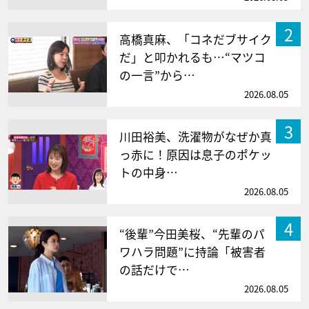
2
高橋真麻、「コネだブサイク
だ」と叩かれるも…“マツコ
の一言”から…
2026.08.05
3
川田裕美、洗濯物がなぜか真
っ赤に！原因は息子のポケッ
トの中身…
2026.08.05
4
“後輩”今田美桜、“先輩のパ
ワハラ問題”に持論「被害者
の話だけで…
2026.08.05