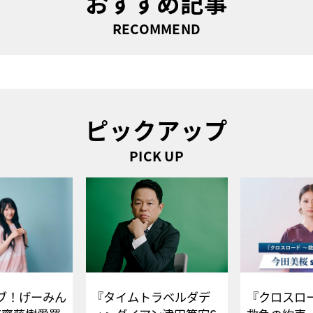
おすすめ記事
RECOMMEND
ピックアップ
PICK UP
ブ！げーみん
『タイムトラベルダデ
『クロスロー