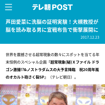
menu
テレ朝POST
芦田愛菜に洗脳の証明実験！大槻教授が
脳を読み取る男に宣戦布告で衝撃展開に
2017.12.23
世界を震撼させる超常現象の数々にスポットを当てる年
末恒例のスペシャル企画
『超常現象(秘)Ｘファイル ドラ
ゴン激撮!?&ノストラダムスの大予言降臨 祝20周年嵐
のオカルト砲さく裂SP』
（テレビ朝日）。