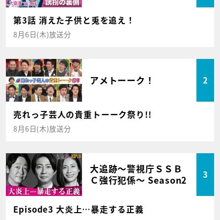
第3話 消えた子供と兎を追え！
8月6日(木)放送分
アメトーーク！
2
売れっ子芸人の貴重トーーク祭り!!
8月6日(木)放送分
大追跡～警視庁ＳＳＢ
3
Ｃ強行犯係～ Season2
Episode3 大炎上…暴走する正義