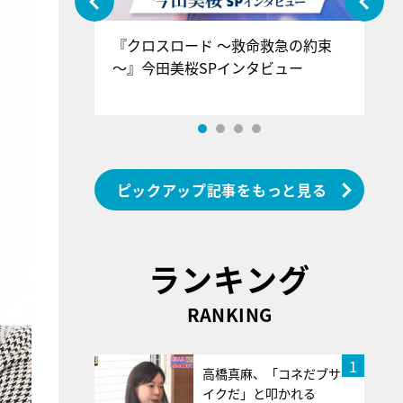
ぐ』＝LOV
『クロスロード ～救命救急の約束
『
香SPインタ
～』今田美桜SPインタビュー
ロ
ン
ピックアップ記事をもっと見る
ランキング
RANKING
1
高橋真麻、「コネだブサ
イクだ」と叩かれる