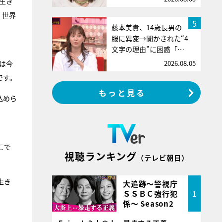
生き
、世界
5
藤本美貴、14歳長男の
服に異変→聞かされた“4
文字の理由”に困惑「…
は今
2026.08.05
です。
もっと見る
込めら
こで
視聴ランキング
（テレビ朝日）
生き
大追跡～警視庁
ＳＳＢＣ強行犯
1
係～ Season2