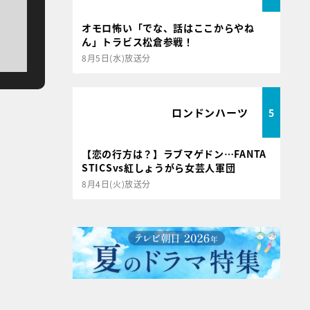
オモロ怖い「でな、話はここからやね
ん」トラビス松倉参戦！
8月5日(水)放送分
ロンドンハーツ
5
【恋の行方は？】ラブマゲドン…FANTA
STICSvs紅しょうがら女芸人軍団
8月4日(火)放送分