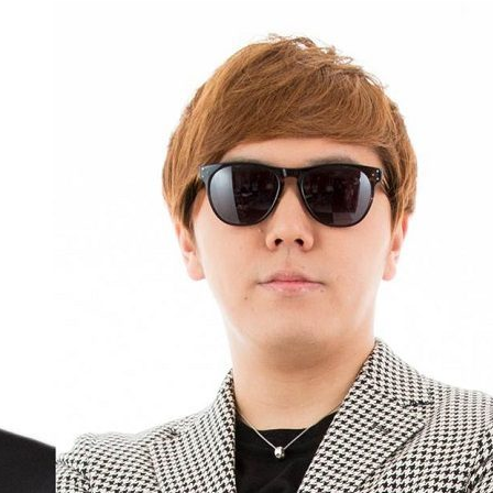
『アイ＝ラブ！げーみん
E齋藤樹愛羅＆佐々木舞
ビュー