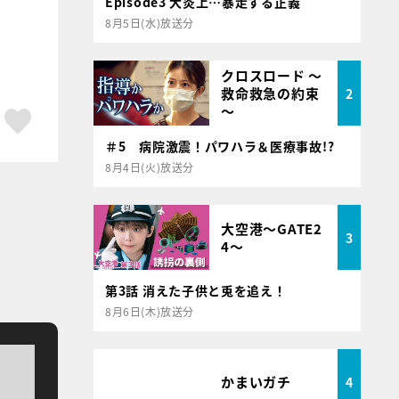
Episode3 大炎上…暴走する正義
8月5日(水)放送分
クロスロード ～
救命救急の約束
2
～
ア
はてブ
スキボタン
＃5 病院激震！パワハラ＆医療事故!?
8月4日(火)放送分
大空港～GATE2
3
4～
第3話 消えた子供と兎を追え！
8月6日(木)放送分
かまいガチ
4