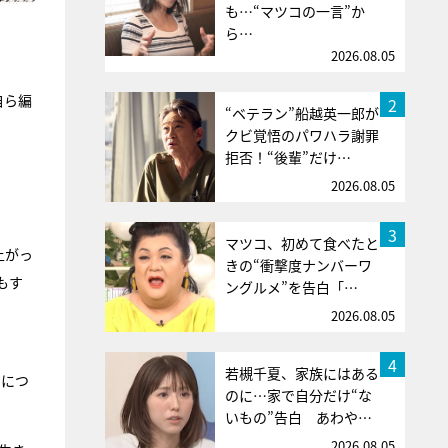
も…“マツコの一言”か
ら…
2026.08.05
自ら編
2
“ベテラン”船越英一郎が
クビ覚悟のパワハラ謝罪
拒否！“後輩”だけ…
2026.08.05
3
マツコ、初めて食べたと
上がっ
きの“衝撃度ナンバーワ
もす
ングルメ”を告白「…
2026.08.05
4
若槻千夏、家族にはある
）につ
のに…家で自分だけ“な
いもの”告白 あわや…
2026.08.05