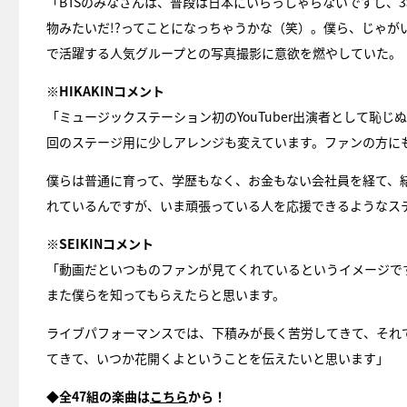
「BTSのみなさんは、普段は日本にいらっしゃらないですし、
物みたいだ!?ってことになっちゃうかな（笑）。僕ら、じゃ
で活躍する人気グループとの写真撮影に意欲を燃やしていた。
※HIKAKINコメント
「ミュージックステーション初のYouTuber出演者として恥
回のステージ用に少しアレンジも変えています。ファンの方に
僕らは普通に育って、学歴もなく、お金もない会社員を経て、
れているんですが、いま頑張っている人を応援できるようなス
※SEIKINコメント
「動画だといつものファンが見てくれているというイメージで
また僕らを知ってもらえたらと思います。
ライブパフォーマンスでは、下積みが長く苦労してきて、それ
てきて、いつか花開くよということを伝えたいと思います」
◆全47組の楽曲は
こちら
から！