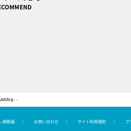
ECOMMEND
Mステ史上初のYouTuber登場！「HIKAKIN＆SEIKIN」、ステージ裏特別動画を配信
レ朝動画
お問い合わせ
サイト利用規約
プ