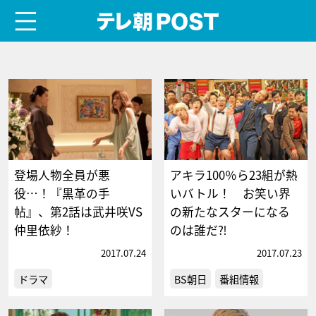
menu
テレ朝POST
登場人物全員が悪
アキラ100％ら23組が熱
役…！『黒革の手
いバトル！ お笑い界
帖』、第2話は武井咲VS
の新たなスターになる
仲里依紗！
のは誰だ⁈
2017.07.24
2017.07.23
ドラマ
BS朝日
番組情報