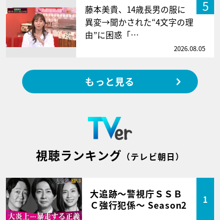
5
藤本美貴、14歳長男の服に
異変→聞かされた“4文字の理
由”に困惑「…
2026.08.05
もっと見る
視聴ランキング
（テレビ朝日）
大追跡～警視庁ＳＳＢ
1
Ｃ強行犯係～ Season2