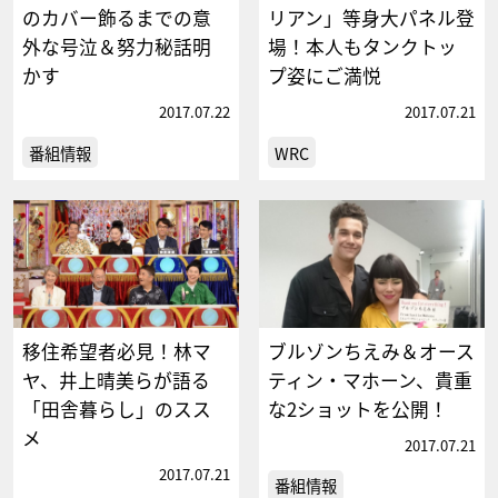
のカバー飾るまでの意
リアン」等身大パネル登
外な号泣＆努力秘話明
場！本人もタンクトッ
かす
プ姿にご満悦
2017.07.22
2017.07.21
番組情報
WRC
移住希望者必見！林マ
ブルゾンちえみ＆オース
ヤ、井上晴美らが語る
ティン・マホーン、貴重
「田舎暮らし」のスス
な2ショットを公開！
メ
2017.07.21
2017.07.21
番組情報