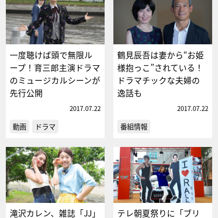
一度聴けば頭で無限ル
鶴見辰吾は妻から“お姫
ープ！育三郎主演ドラマ
様抱っこ”されている！
のミュージカルシーンが
ドラマチックな夫婦の
先行公開
逸話も
2017.07.22
2017.07.22
動画
ドラマ
番組情報
滝沢カレン、雑誌「JJ」
テレ朝夏祭りに「ブリ