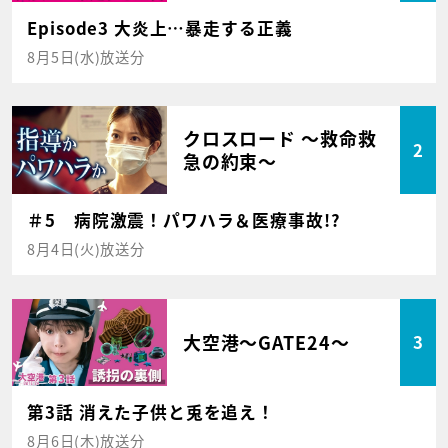
Episode3 大炎上…暴走する正義
8月5日(水)放送分
クロスロード ～救命救
2
急の約束～
＃5 病院激震！パワハラ＆医療事故!?
8月4日(火)放送分
大空港～GATE24～
3
第3話 消えた子供と兎を追え！
8月6日(木)放送分