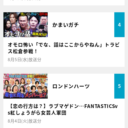
かまいガチ
4
オモロ怖い「でな、話はここからやねん」トラビ
ス松倉参戦！
8月5日(水)放送分
ロンドンハーツ
5
【恋の行方は？】ラブマゲドン…FANTASTICSv
s紅しょうがら女芸人軍団
8月4日(火)放送分