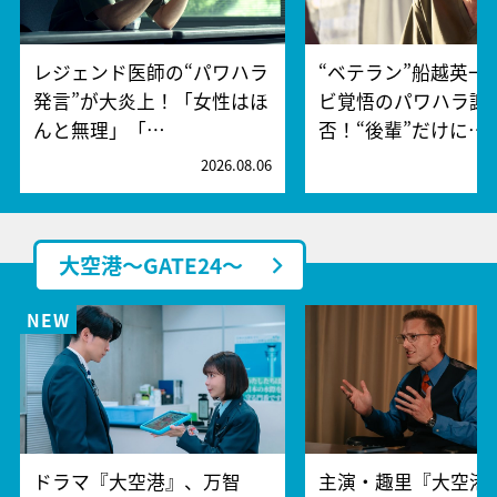
レジェンド医師の“パワハラ
“ベテラン”船越英一
発言”が大炎上！「女性はほ
ビ覚悟のパワハラ謝
んと無理」「…
否！“後輩”だけに…
2026.08.06
2
大空港～GATE24～
ドラマ『大空港』、万智
主演・趣里『大空港～