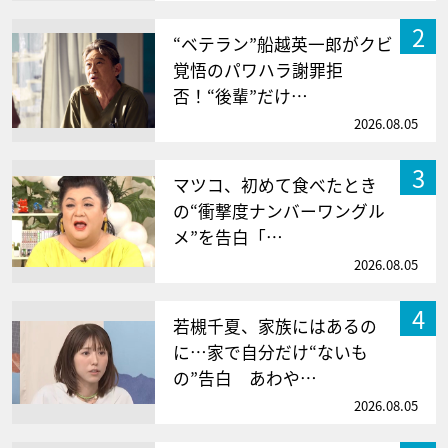
2
“ベテラン”船越英一郎がクビ
覚悟のパワハラ謝罪拒
否！“後輩”だけ…
2026.08.05
3
マツコ、初めて食べたとき
の“衝撃度ナンバーワングル
メ”を告白「…
2026.08.05
4
若槻千夏、家族にはあるの
に…家で自分だけ“ないも
の”告白 あわや…
2026.08.05