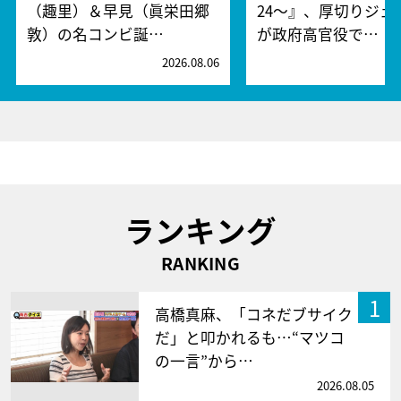
（趣里）＆早見（眞栄田郷
24～』、厚切りジェ
敦）の名コンビ誕…
が政府高官役で…
2026.08.06
2
ランキング
RANKING
1
高橋真麻、「コネだブサイク
だ」と叩かれるも…“マツコ
の一言”から…
2026.08.05