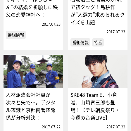
ん”の結婚を祈願しに秩
で初タッグ！島耕作
父の恋愛神社へ！
が“人選力”求められるク
イズを出題
2017.07.23
2017.07.23
番組情報
番組情報
特番
人材派遣会社社員が
SKE48 Team E、小倉
次々と矢で…。デジタ
唯、山崎育三郎も登
ル鑑識と京都南署鑑識
場！【テレ朝夏祭り・
係が分析対決！
今週の音楽LIVE】
2017.07.22
2017.07.22