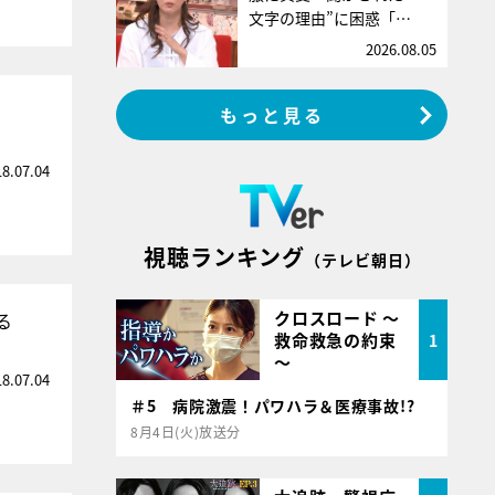
文字の理由”に困惑「…
2026.08.05
」
もっと見る
18.07.04
視聴ランキング
（テレビ朝日）
クロスロード ～
る
救命救急の約束
1
～
18.07.04
＃5 病院激震！パワハラ＆医療事故!?
8月4日(火)放送分