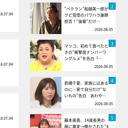
2
“ベテラン”船越英一郎が
18.07.04
クビ覚悟のパワハラ謝罪
拒否！“後輩”だけ…
2026.08.05
3
マツコ、初めて食べたと
きの“衝撃度ナンバーワ
ングルメ”を告白「…
18.07.04
2026.08.05
4
若槻千夏、家族にはある
のに…家で自分だけ“な
いもの”告白 あわや…
2026.08.05
5
18.07.04
藤本美貴、14歳長男の
服に異変→聞かされた“4