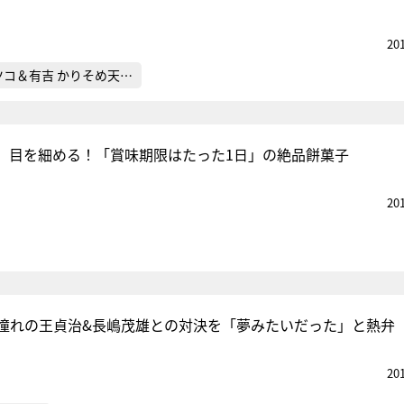
20
ツコ＆有吉 かりそめ天…
、目を細める！「賞味期限はたった1日」の絶品餅菓子
20
憧れの王貞治&長嶋茂雄との対決を「夢みたいだった」と熱弁
20