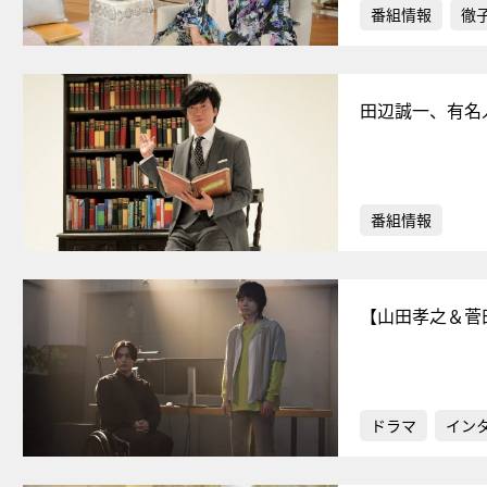
番組情報
徹
田辺誠一、有名
番組情報
【山田孝之＆菅
ドラマ
イン