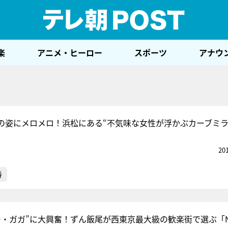
テレ
楽
アニメ・ヒーロー
スポーツ
アナウ
の姿にメロメロ！浜松にある“不気味な女性が浮かぶカーブミラ
20
番
ー・ガガ”に大興奮！ずん飯尾が西東京最大級の歓楽街で選ぶ「N