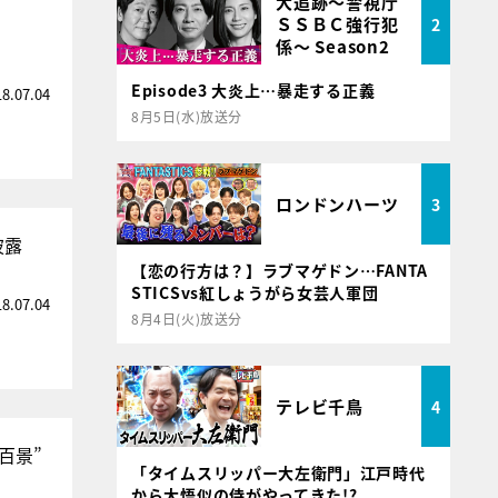
大追跡～警視庁
ＳＳＢＣ強行犯
2
係～ Season2
Episode3 大炎上…暴走する正義
18.07.04
8月5日(水)放送分
ロンドンハーツ
3
披露
【恋の行方は？】ラブマゲドン…FANTA
STICSvs紅しょうがら女芸人軍団
18.07.04
8月4日(火)放送分
テレビ千鳥
4
百景”
「タイムスリッパー大左衛門」江戸時代
から大悟似の侍がやってきた!?