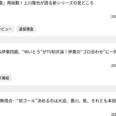
査』再始動！上川隆也が語る新シリーズの見どころ
20
タビュー
遺留捜査
&伊東四朗、“Wいとう”がTV初共演！伊東の“ゴロ合わせ”に一
20
ズ番組
分間無得点…“初ゴール”決めるのは大迫、香川、乾、それとも本
20