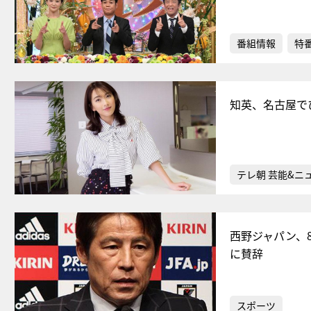
番組情報
特
知英、名古屋で
テレ朝 芸能&ニ
西野ジャパン、
に賛辞
スポーツ