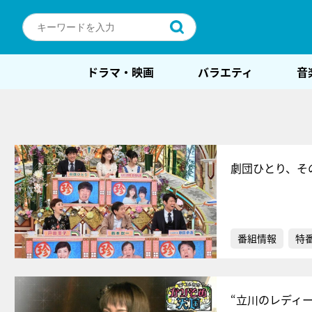
ドラマ・映画
バラエティ
音
劇団ひとり、そ
番組情報
特
“立川のレディ