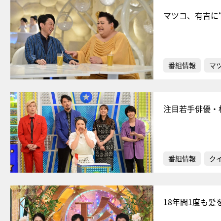
マツコ、有吉に
番組情報
マ
注目若手俳優・
番組情報
ク
18年間1度も