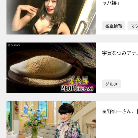
ャバ嬢」
番組情報
マ
宇賀なつみアナ
グルメ
星野仙一さん、