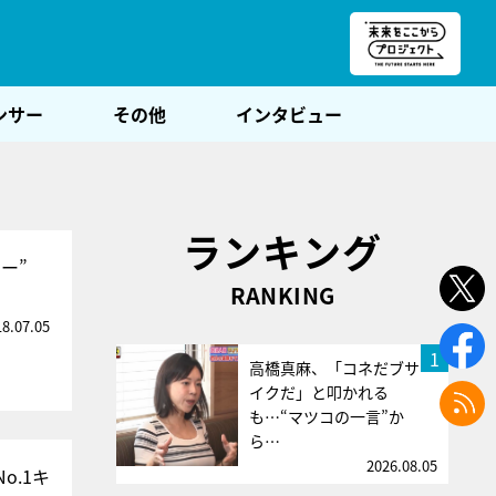
朝POST
ンサー
その他
インタビュー
ランキング
ー”
RANKING
18.07.05
1
高橋真麻、「コネだブサ
イクだ」と叩かれる
も…“マツコの一言”か
ら…
2026.08.05
o.1キ