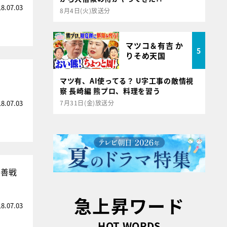
18.07.03
8月4日(火)放送分
マツコ＆有吉 か
5
りそめ天国
マツ有、AI使ってる？ U字工事の敵情視
察 長崎編 熊プロ、料理を習う
18.07.03
7月31日(金)放送分
大善戦
急上昇ワード
18.07.03
HOT WORDS