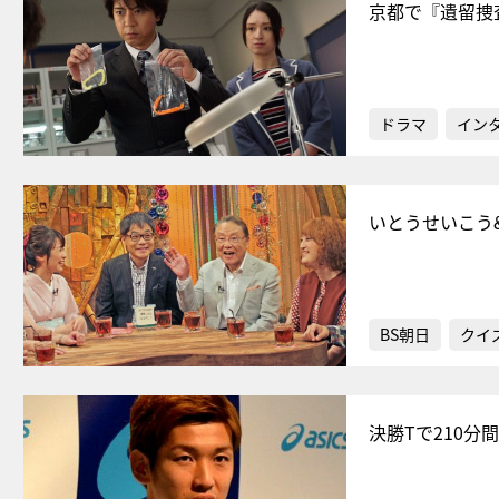
京都で『遺留捜
ドラマ
イン
いとうせいこう
BS朝日
クイ
決勝Tで210