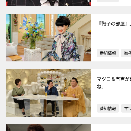
『徹子の部屋』
番組情報
徹
マツコ＆有吉が
ね」
番組情報
マ