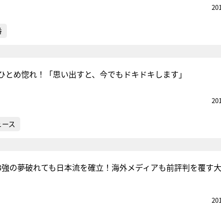
20
番
ひとめ惚れ！「思い出すと、今でもドキドキします」
20
ュース
8強の夢破れても日本流を確立！海外メディアも前評判を覆す
20