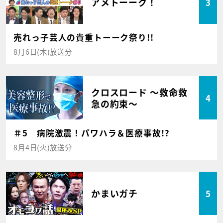
アメトーーク！
3
売れっ子芸人の貴重トーーク祭り!!
8月6日(木)放送分
クロスロード ～救命救
4
急の約束～
＃5 病院激震！パワハラ＆医療事故!?
8月4日(火)放送分
かまいガチ
5