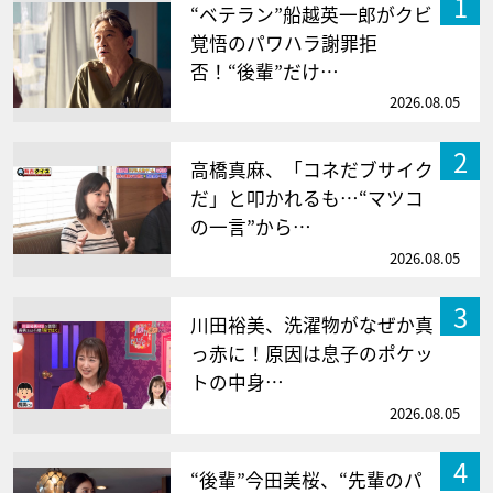
1
“ベテラン”船越英一郎がクビ
覚悟のパワハラ謝罪拒
否！“後輩”だけ…
2026.08.05
2
高橋真麻、「コネだブサイク
だ」と叩かれるも…“マツコ
の一言”から…
2026.08.05
3
川田裕美、洗濯物がなぜか真
っ赤に！原因は息子のポケッ
トの中身…
2026.08.05
4
“後輩”今田美桜、“先輩のパ