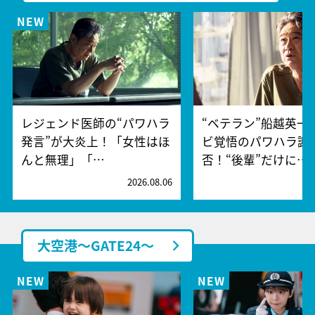
レジェンド医師の“パワハラ
“ベテラン”船越英一
発言”が大炎上！「女性はほ
ビ覚悟のパワハラ謝
んと無理」「…
否！“後輩”だけに…
2026.08.06
2
大空港～GATE24～