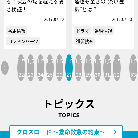
る？裸芸の域を超える凄
隆也も驚きの“渋い選
さ検証！
択”とは？
2017.07.20
2017.07.20
番組情報
ドラマ
番組情報
ロンドンハーツ
遺留捜査
1,5
1,5
1,5
1,5
1,5
1,5
1,5
1,5
1,5
1,5
1,5
1,5
1
…
…
22
23
24
25
26
27
28
29
30
31
32
83
トピックス
TOPICS
クロスロード ～救命救急の約束～