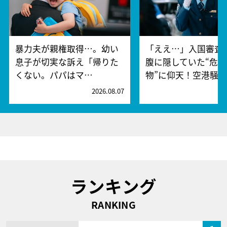
暴力夫が親権取得…。幼い
「ええ…」入国審査
息子が切実な訴え「帰りた
腹に隠していた“危険
くない。パパはマ…
物”に仰天！空港騒
2026.08.07
2
ランキング
RANKING