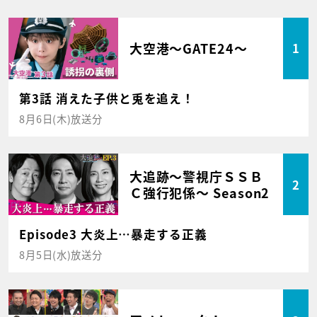
大空港～GATE24～
1
第3話 消えた子供と兎を追え！
8月6日(木)放送分
大追跡～警視庁ＳＳＢ
2
Ｃ強行犯係～ Season2
Episode3 大炎上…暴走する正義
8月5日(水)放送分