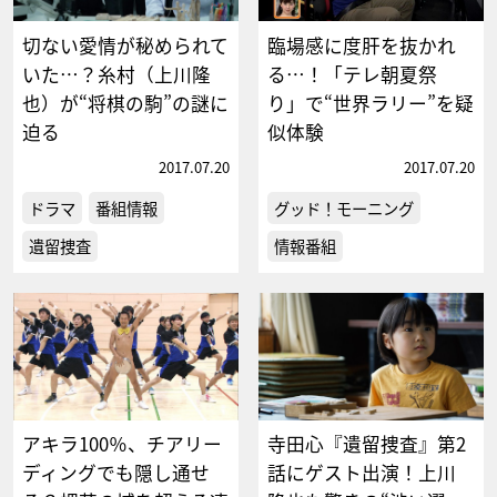
切ない愛情が秘められて
臨場感に度肝を抜かれ
いた…？糸村（上川隆
る…！「テレ朝夏祭
也）が“将棋の駒”の謎に
り」で“世界ラリー”を疑
迫る
似体験
2017.07.20
2017.07.20
ドラマ
番組情報
グッド！モーニング
遺留捜査
情報番組
アキラ100％、チアリー
寺田心『遺留捜査』第2
ディングでも隠し通せ
話にゲスト出演！上川