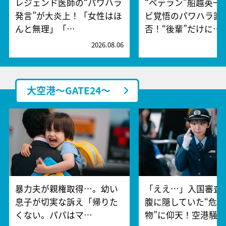
レジェンド医師の“パワハラ
“ベテラン”船越英一
発言”が大炎上！「女性はほ
ビ覚悟のパワハラ謝
んと無理」「…
否！“後輩”だけに…
2026.08.06
2
大空港～GATE24～
暴力夫が親権取得…。幼い
「ええ…」入国審査
息子が切実な訴え「帰りた
腹に隠していた“危険
くない。パパはマ…
物”に仰天！空港騒