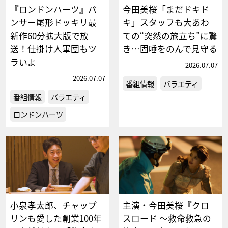
『ロンドンハーツ』パ
今田美桜「まだドキド
ンサー尾形ドッキリ最
キ」スタッフも大あわ
新作60分拡大版で放
ての“突然の旅立ち”に驚
送！仕掛け人軍団もツ
き…固唾をのんで見守る
ラいよ
2026.07.07
2026.07.07
番組情報
バラエティ
番組情報
バラエティ
ロンドンハーツ
小泉孝太郎、チャップ
主演・今田美桜『クロ
リンも愛した創業100年
スロード ～救命救急の