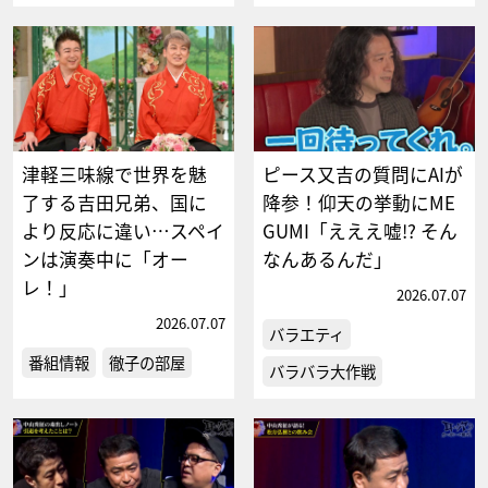
津軽三味線で世界を魅
ピース又吉の質問にAIが
了する吉田兄弟、国に
降参！仰天の挙動にME
より反応に違い…スペイ
GUMI「えええ嘘!? そん
ンは演奏中に「オー
なんあるんだ」
レ！」
2026.07.07
2026.07.07
バラエティ
番組情報
徹子の部屋
バラバラ大作戦