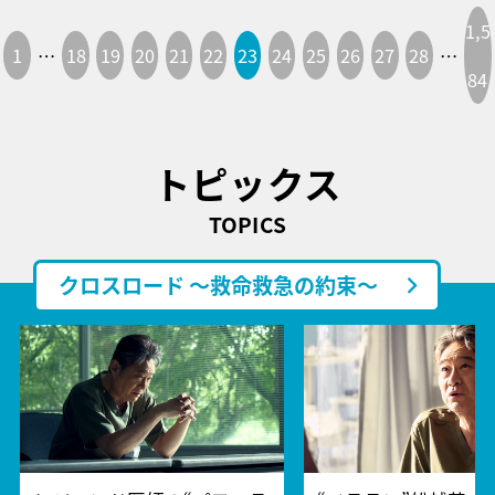
1,5
1
…
18
19
20
21
22
23
24
25
26
27
28
…
84
トピックス
TOPICS
クロスロード ～救命救急の約束～