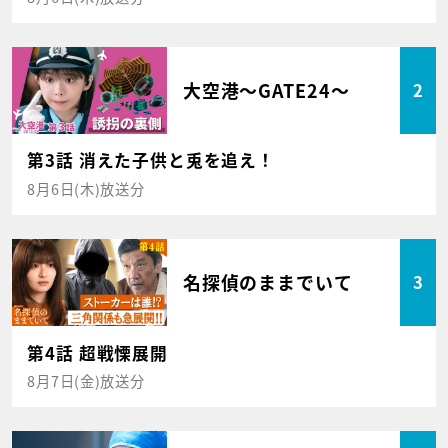
大空港～GATE24～
2
第3話 消えた子供と兎を追え！
8月6日(木)放送分
名探偵のままでいて
3
第4話 超戦慄展開
8月7日(金)放送分