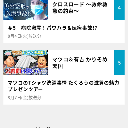
クロスロード ～救命救
4
急の約束～
＃5 病院激震！パワハラ＆医療事故!?
8月4日(火)放送分
マツコ＆有吉 かりそめ
5
天国
マツコのTシャツ洗濯事情 たくろうの滋賀の魅力
プレゼンツアー
8月7日(金)放送分