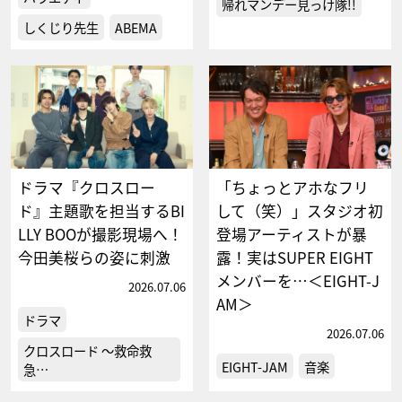
帰れマンデー見っけ隊!!
しくじり先生
ABEMA
ドラマ『クロスロー
「ちょっとアホなフリ
ド』主題歌を担当するBI
して（笑）」スタジオ初
LLY BOOが撮影現場へ！
登場アーティストが暴
今田美桜らの姿に刺激
露！実はSUPER EIGHT
メンバーを…＜EIGHT-J
2026.07.06
AM＞
ドラマ
2026.07.06
クロスロード ～救命救
EIGHT-JAM
音楽
急…