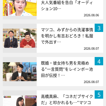
大人気番組を告白「オーディ
ション10…
2026.08.06
3
マツコ、みずからの洗濯事情
を明かし有吉おどろき！私服
で外出す…
2026.08.07
4
既婚・彼女持ち男を見極め
る“一言質問”をレインボー池
田が伝授！…
2026.08.07
5
高橋真麻、「コネだブサイク
だ」と叩かれるも…“マツコ