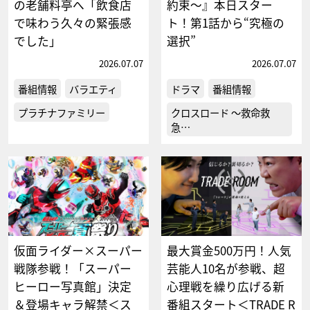
の老舗料亭へ「飲食店
約束～』本日スター
で味わう久々の緊張感
ト！第1話から“究極の
でした」
選択”
2026.07.07
2026.07.07
番組情報
バラエティ
ドラマ
番組情報
プラチナファミリー
クロスロード ～救命救
急…
仮面ライダー×スーパー
最大賞金500万円！人気
戦隊参戦！「スーパー
芸能人10名が参戦、超
ヒーロー写真館」決定
心理戦を繰り広げる新
＆登場キャラ解禁＜ス
番組スタート＜TRADE R