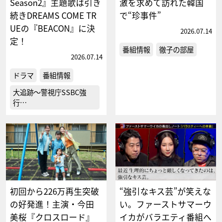
Season2』主題歌は引き
激を求めて訪れた韓国
続きDREAMS COME TR
で“珍事件”
UEの『BEACON』に決
2026.07.14
定！
番組情報
徹子の部屋
2026.07.14
ドラマ
番組情報
大追跡～警視庁SSBC強
行…
初回から226万再生突破
“強引なキス芸”が笑えな
の好発進！主演・今田
い。ファーストサマーウ
美桜『クロスロード』
イカがバラエティ番組へ