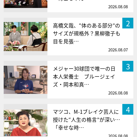
2026.08.08
2
高橋文哉、“体のある部分”の
サイズが規格外？黒柳徹子も
目を見張…
2026.08.07
3
メジャー30球団で唯一の日
本人栄養士 ブルージェイ
ズ・岡本和真…
2026.08.08
4
マツコ、M-1ブレイク芸人に
授けた“人生の格言”が深い…
「幸せな時…
2026.08.08