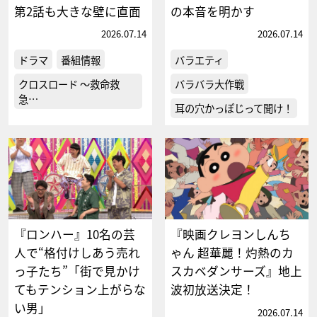
第2話も大きな壁に直面
の本音を明かす
2026.07.14
2026.07.14
ドラマ
番組情報
バラエティ
クロスロード ～救命救
バラバラ大作戦
急…
耳の穴かっぽじって聞け！
『ロンハー』10名の芸
『映画クレヨンしんち
人で“格付けしあう売れ
ゃん 超華麗！灼熱のカ
っ子たち”「街で見かけ
スカベダンサーズ』地上
てもテンション上がらな
波初放送決定！
い男」
2026.07.14