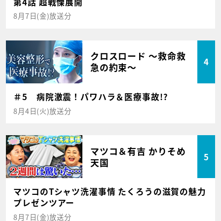
第4話 超戦慄展開
8月7日(金)放送分
クロスロード ～救命救
4
急の約束～
＃5 病院激震！パワハラ＆医療事故!?
8月4日(火)放送分
マツコ＆有吉 かりそめ
5
天国
マツコのTシャツ洗濯事情 たくろうの滋賀の魅力
プレゼンツアー
8月7日(金)放送分