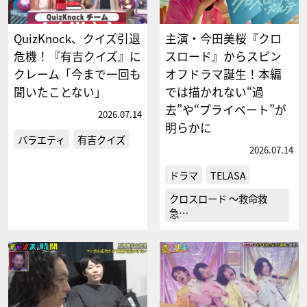
QuizKnock、クイズ引退
主演・今田美桜『クロ
危機！『有吉クイズ』に
スロード』からスピン
クレーム「今まで一回も
オフドラマ誕生！本編
聞いたことない」
では描かれない“過
去”や“プライベート”が
2026.07.14
明らかに
バラエティ
有吉クイズ
2026.07.14
ドラマ
TELASA
クロスロード ～救命救
急…