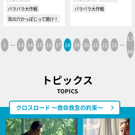
バラバラ大作戦
バラバラ大作戦
耳の穴かっぽじって聞け！
1,5
1
…
13
14
15
16
17
18
19
20
21
22
23
…
84
トピックス
TOPICS
クロスロード ～救命救急の約束～