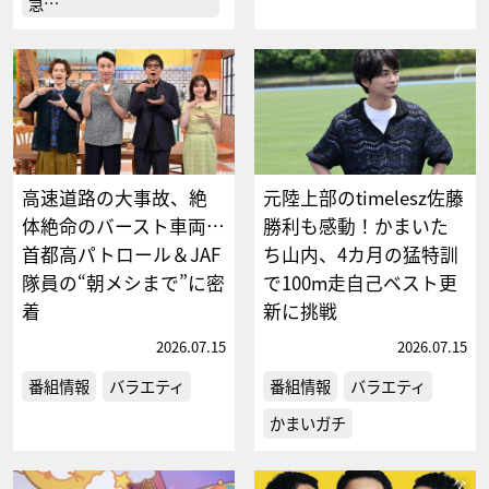
急…
高速道路の大事故、絶
元陸上部のtimelesz佐藤
体絶命のバースト車両…
勝利も感動！かまいた
首都高パトロール＆JAF
ち山内、4カ月の猛特訓
隊員の“朝メシまで”に密
で100m走自己ベスト更
着
新に挑戦
2026.07.15
2026.07.15
番組情報
バラエティ
番組情報
バラエティ
かまいガチ