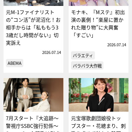
元M-1ファイナリスト
モナキ、『Mステ』初出
の“コン活”が泥沼化！お
演の裏側！“楽屋に置か
相手からは「私ももう3
れた贈り物”に大興奮
3歳だし時間がない」切
「すごい」
実訴え
2026.07.14
2026.07.14
バラエティ
ABEMA
バラバラ大作戦
7月スタート『大追跡～
元宝塚歌劇団娘役トッ
警視庁SSBC強行犯係～
プスター・花總まり、刺