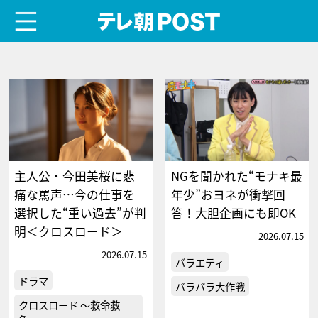
menu
テレ朝POST
主人公・今田美桜に悲
NGを聞かれた“モナキ最
痛な罵声…今の仕事を
年少”おヨネが衝撃回
選択した“重い過去”が判
答！大胆企画にも即OK
明＜クロスロード＞
2026.07.15
2026.07.15
バラエティ
ドラマ
バラバラ大作戦
クロスロード ～救命救