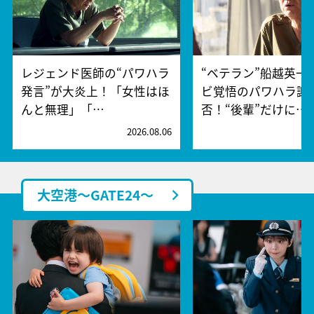
レジェンド医師の“パワハラ
“ベテラン”船越英一
発言”が大炎上！「女性はほ
ビ覚悟のパワハラ謝
んと無理」「…
否！“後輩”だけに…
2026.08.06
2
大空港～GATE24～