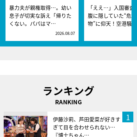
暴力夫が親権取得…。幼い
「ええ…」入国審査
息子が切実な訴え「帰りた
腹に隠していた“危険
くない。パパはマ…
物”に仰天！空港騒
2026.08.07
2
ランキング
RANKING
1
伊藤沙莉、芦田愛菜が好きす
ぎて目を合わせられない…
『博士ちゃん…