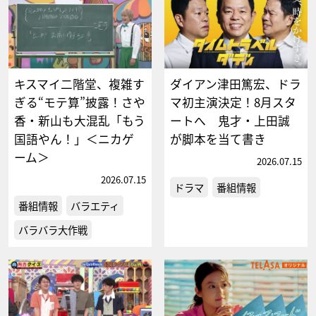
キスマイ二階堂、複雑す
ダイアン津田篤宏、ドラ
ぎる“モテ算”披露！さや
マ初主演決定！8月スタ
香・新山も大混乱「もう
ートへ 鬼才・上田誠
国語やん！」＜ニカゲ
が脚本を当て書き
ーム＞
2026.07.15
2026.07.15
ドラマ
番組情報
番組情報
バラエティ
バラバラ大作戦