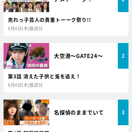
売れっ子芸人の貴重トーーク祭り!!
8月6日(木)放送分
大空港～GATE24～
2
第3話 消えた子供と兎を追え！
8月6日(木)放送分
名探偵のままでいて
3