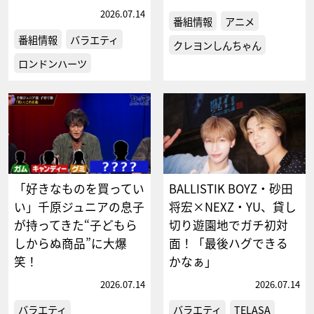
2026.07.14
番組情報
アニメ
番組情報
バラエティ
クレヨンしんちゃん
ロンドンハーツ
「好きなものを買ってい
BALLISTIK BOYZ・砂田
い」千原ジュニアの息子
将宏×NEXZ・YU、貸し
が持ってきた“子どもら
切り遊園地でガチ初対
しからぬ商品”に大爆
面！「最後ハグできる
笑！
かなぁ」
2026.07.14
2026.07.14
バラエティ
バラエティ
TELASA