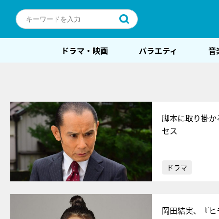
ドラマ・映画
バラエティ
音
脚本に取り掛か
セス
ドラマ
岡田結実、『ヒ