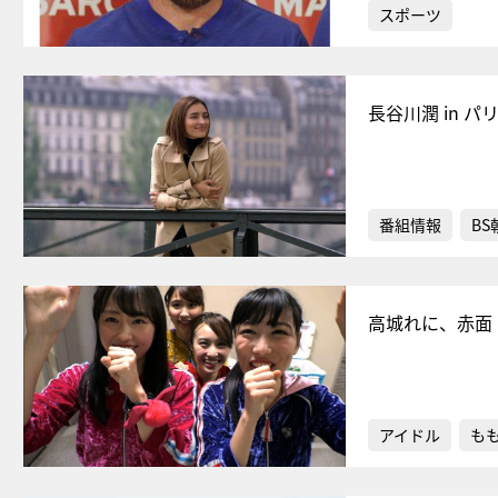
スポーツ
長谷川潤 in
番組情報
BS
高城れに、赤面
アイドル
もも