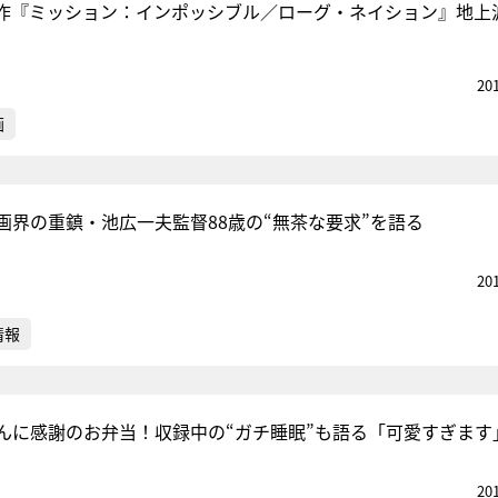
作『ミッション：インポッシブル／ローグ・ネイション』地上
20
画
画界の重鎮・池広一夫監督88歳の“無茶な要求”を語る
20
情報
んに感謝のお弁当！収録中の“ガチ睡眠”も語る「可愛すぎます
20