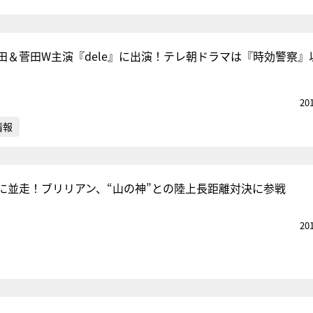
田＆菅田W主演『dele』に出演！テレ朝ドラマは『時効警察』以
20
情報
に並走！ブリリアン、“山の神”との陸上長距離対決に参戦
20