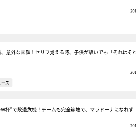
20
新、意外な素顔！セリフ覚える時、子供が騒いでも「それはそ
20
ュース
のW杯”で敗退危機！チームも完全崩壊で、マラドーナになれず
20