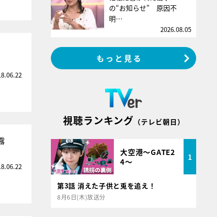
の“お知らせ” 原因不
明…
2026.08.05
る
もっと見る
18.06.22
視聴ランキング
（テレビ朝日）
露
大空港～GATE2
1
4～
18.06.22
第3話 消えた子供と兎を追え！
8月6日(木)放送分