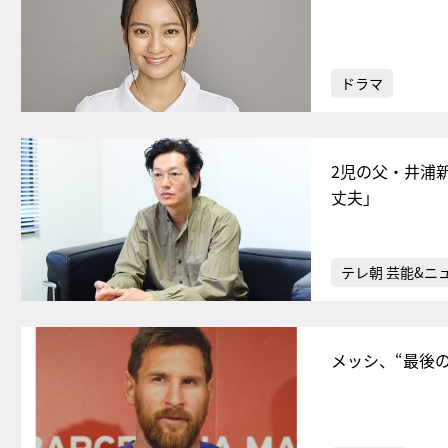
ドラマ
2児の父・井浦
丈夫」
テレ朝 芸能&ニ
メッシ、“最後