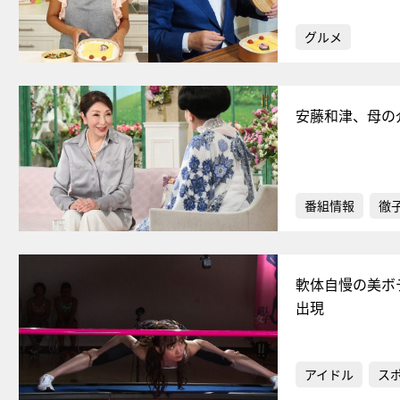
グルメ
安藤和津、母の
番組情報
徹
軟体自慢の美ボ
出現
アイドル
ス