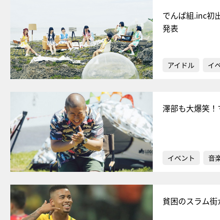
でんぱ組.inc
発表
アイドル
イ
澤部も大爆笑！マ
イベント
音
貧困のスラム街