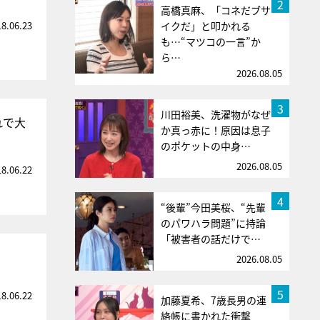
2
高橋真麻、「コネだブサ
18.06.23
イクだ」と叩かれる
も…“マツコの一言”か
ら…
2026.08.05
3
川田裕美、洗濯物がなぜ
れで大
か真っ赤に！原因は息子
のポケットの中身…
2026.08.05
18.06.22
4
“後輩”今田美桜、“先輩
のパワハラ問題”に持論
「被害者の話だけで…
2026.08.05
5
18.06.22
加藤夏希、7歳長男の連
絡帳に書かれた衝撃