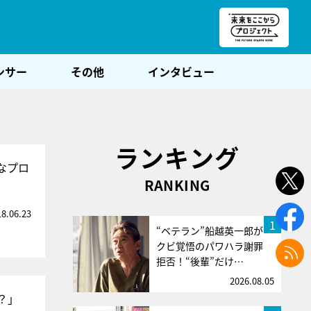
朝POST
ンサー
その他
インタビュー
ランキング
なプロ
RANKING
18.06.23
1
“ベテラン”船越英一郎が
クビ覚悟のパワハラ謝罪
拒否！“後輩”だけ…
2026.08.05
？」