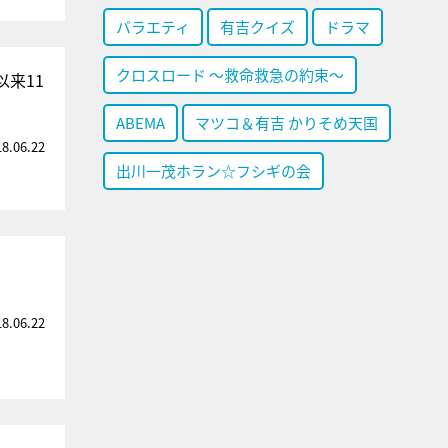
バラエティ
有吉クイズ
ドラマ
クロスロード ～救命救急の約束～
来11
ABEMA
マツコ＆有吉 かりそめ天国
18.06.22
出川一茂ホラン☆フシギの会
18.06.22