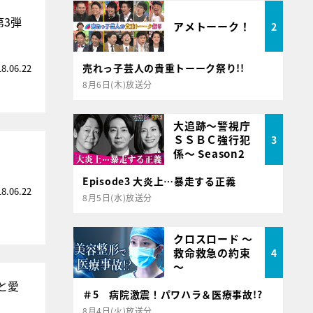
第3弾
アメトーーク！
2
売れっ子芸人の貴重トーーク祭り!!
18.06.22
8月6日(木)放送分
大追跡～警視庁
ＳＳＢＣ強行犯
3
係～ Season2
Episode3 大炎上…暴走する正義
18.06.22
8月5日(水)放送分
クロスロード ～
救命救急の約束
4
～
と愛
＃5 病院激震！パワハラ＆医療事故!?
8月4日(火)放送分