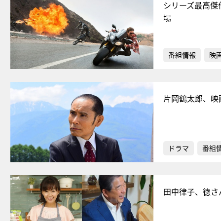
シリーズ最高傑
場
番組情報
映
片岡鶴太郎、映
ドラマ
番組
田中律子、徳さ