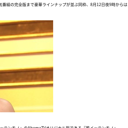
番組の完全版まで豪華ラインナップが並ぶ同枠、8月12日夜9時からは
『アイ＝ラブ！げーみん
E齋藤樹愛羅＆佐々木舞
ビュー
ッテンモノ』のAbemaTVオリジナル版である『若イッテンモノ』。