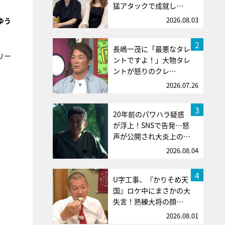
猛アタックで成就し…
2026.08.03
ゆう
2
長嶋一茂に「最悪なタレ
リー
ントですよ！」大物タレ
ントが怒りのクレ…
2026.07.26
3
20年前のパワハラ疑惑
が浮上！SNSで告発…怒
声が公開され大炎上の…
2026.08.04
4
U字工事、『かりそめ天
国』ロケ中にまさかの大
失言！熟練大将の顔…
2026.08.01