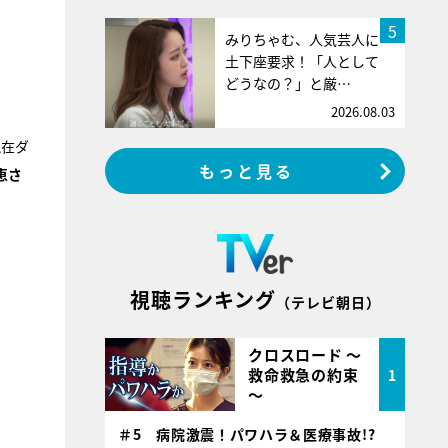
5
みりちゃむ、人気芸人に
土下座要求！「人として
どうなの？」と厳…
2026.08.03
現在ダ
もっと見る
恵さ
視聴ランキング
（テレビ朝日）
クロスロード ～
救命救急の約束
1
～
＃5 病院激震！パワハラ＆医療事故!?