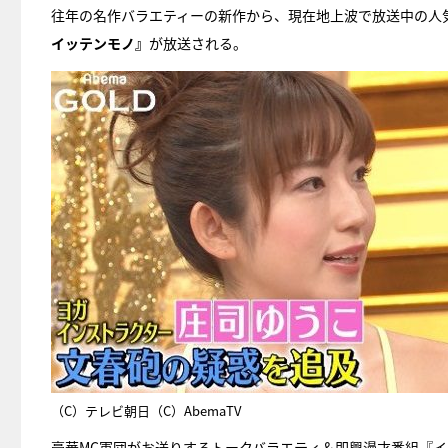
往年の名作バラエティーの新作から、現在地上波で放送中の人気
イッテンモノ』
が放送される。
（C）テレビ朝日（C）AbemaTV
豪華MC軍団がお送りするトークバラエティ＆即興漫才番組『イ