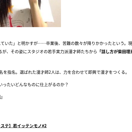
われていた」と明かすが……卒業後、苦難の数々が降りかかったという。
るが、その姿にスタジオの若手実力派漫才師たちから
「話し方が柴田理
2名を指名。選ばれた漫才師2人は、力を合わせて即興で漫才をつくる。
いったいどんなものに仕上がるのか？
朝』
ステ】若イッテンモノ#2