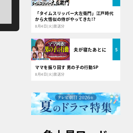
「タイムスリッパー大左衛門」江戸時代
から大悟似の侍がやってきた!?
8月4日(火)放送分
夫が寝たあとに
5
ママを振り回す 男の子の行動SP
8月4日(火)放送分