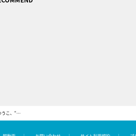
元グラドル個室ヨガ経営者・庄司ゆうこ、“疑惑”のヨガレッスンをスタジオ披露
レ朝動画
お問い合わせ
サイト利用規約
プ