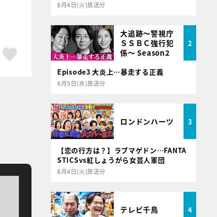
8月4日(火)放送分
大追跡～警視庁
ＳＳＢＣ強行犯
2
ア
はてブ
スキボタン
係～ Season2
Episode3 大炎上…暴走する正義
8月5日(水)放送分
ロンドンハーツ
3
【恋の行方は？】ラブマゲドン…FANTA
STICSvs紅しょうがら女芸人軍団
8月4日(火)放送分
テレビ千鳥
4