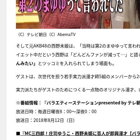
（C）テレビ朝日（C）AbemaTV
そして元AKB48の西野未姫は、「当時は第2のまゆゆって言
イエット中だという西野は「どんどんファンが減って…」と語
んみたい」
とツッコミを入れられてしまう場面も。
ゲストは、次世代を担う若手実力派漫才師5組のメンバーから
実力派たちがゲストのためにつくる一点物のオリジナル漫才、
※番組情報：『バラエティーステーションpresented by テレ
放送日時：毎週日曜夜8：00～深夜0：00
放送日：2018年8月12日（日）
■
『MC三四郎！庄司ゆうこ・西野未姫に芸人が即興漫才【バラ