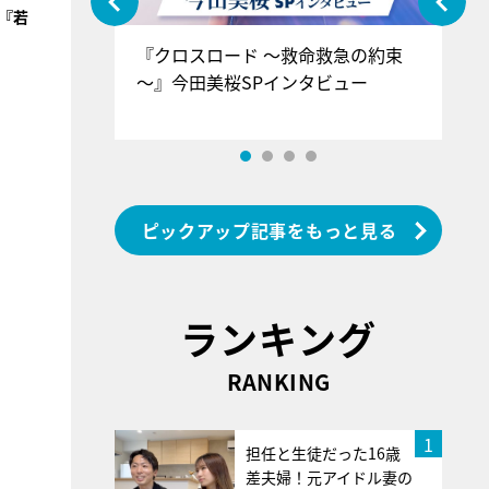
『若
ぐ』＝LOV
『クロスロード ～救命救急の約束
『
香SPインタ
～』今田美桜SPインタビュー
ロ
ン
ピックアップ記事をもっと見る
ランキング
RANKING
1
担任と生徒だった16歳
差夫婦！元アイドル妻の