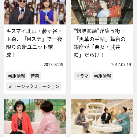
キスマイ北山・藤ヶ谷・
“魑魅魍魎”が集う街…
玉森、『Mステ』で一夜
『黒革の手帖』舞台の
限りの新ユニット結
銀座が「悪女・武井
成！
咲」だらけ！
2017.07.19
2017.07.19
番組情報
音楽
ドラマ
番組情報
ミュージックステーション