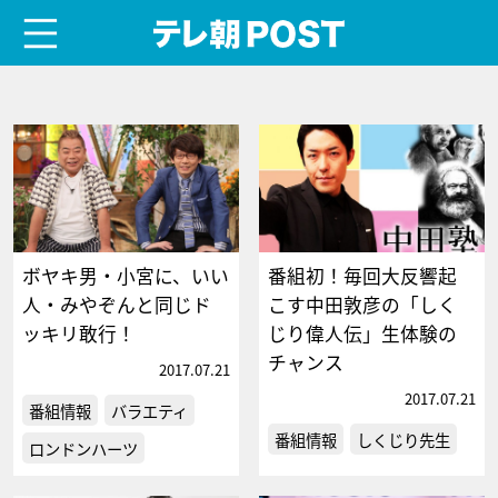
menu
テレ朝POST
ボヤキ男・小宮に、いい
番組初！毎回大反響起
人・みやぞんと同じド
こす中田敦彦の「しく
ッキリ敢行！
じり偉人伝」生体験の
チャンス
2017.07.21
2017.07.21
番組情報
バラエティ
番組情報
しくじり先生
ロンドンハーツ