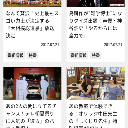
なんて贅沢！史上最もス
島耕作が“雑学博士”にな
ゴい力士が決定する
りクイズ出題！声優・神
『大相撲総選挙』放送
谷浩史「やるからには
決定
全力で」
2017.07.21
2017.07.21
番組情報
特番
番組情報
特番
あの2人の間に立てるチ
あの教室で体験でき
ャンス！テレ朝夏祭り
る！オリラジ中田先生
に人気の「彼ら」のパ
の『しくじり先生』特