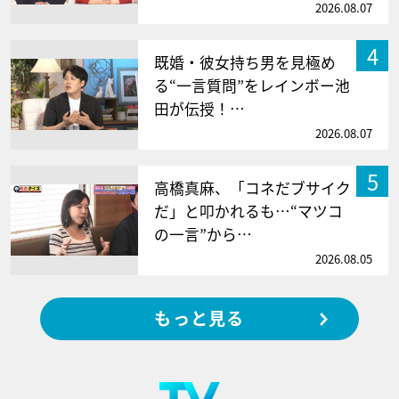
2026.08.07
4
既婚・彼女持ち男を見極め
る“一言質問”をレインボー池
田が伝授！…
2026.08.07
5
高橋真麻、「コネだブサイク
だ」と叩かれるも…“マツコ
の一言”から…
2026.08.05
もっと見る