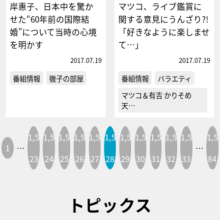
岸惠子、日本中を驚か
マツコ、ライブ鑑賞に
せた“60年前の国際結
関する意見にうんざり?!
婚”について当時の心境
「好きなように楽しませ
を明かす
て…」
2017.07.19
2017.07.19
番組情報
徹子の部屋
番組情報
バラエティ
マツコ＆有吉 かりそめ
天…
1,5
1,5
1,5
1,5
1,5
1,5
1,5
1,5
1,5
1,5
1,5
1,5
1
…
…
23
24
25
26
27
28
29
30
31
32
33
84
トピックス