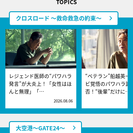
TOPICS
クロスロード ～救命救急の約束～
レジェンド医師の“パワハラ
“ベテラン”船越英一
発言”が大炎上！「女性はほ
ビ覚悟のパワハラ謝
んと無理」「…
否！“後輩”だけに…
2026.08.06
2
大空港～GATE24～