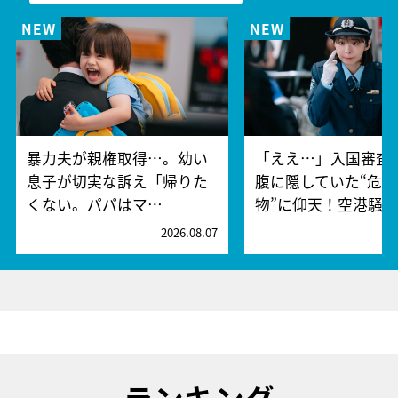
暴力夫が親権取得…。幼い
「ええ…」入国審査
息子が切実な訴え「帰りた
腹に隠していた“危険
くない。パパはマ…
物”に仰天！空港騒
2026.08.07
2
ランキング