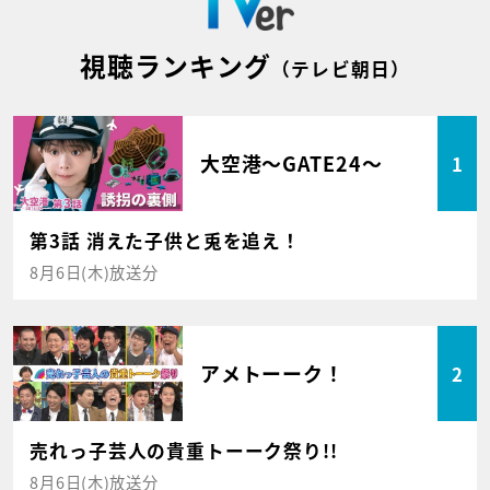
視聴ランキング
（テレビ朝日）
大空港～GATE24～
1
第3話 消えた子供と兎を追え！
8月6日(木)放送分
アメトーーク！
2
売れっ子芸人の貴重トーーク祭り!!
8月6日(木)放送分