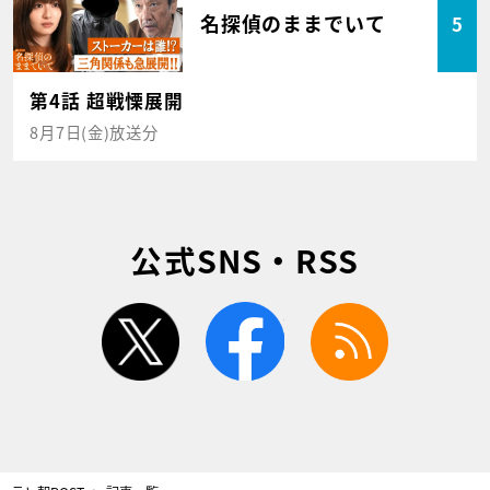
名探偵のままでいて
5
第4話 超戦慄展開
8月7日(金)放送分
公式SNS・RSS
twitter
facebook
rss