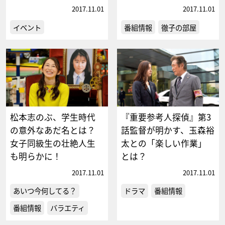
2017.11.01
2017.11.01
イベント
番組情報
徹子の部屋
松本志のぶ、学生時代
『重要参考人探偵』第3
の意外なあだ名とは？
話監督が明かす、玉森裕
女子同級生の壮絶人生
太との「楽しい作業」
も明らかに！
とは？
2017.11.01
2017.11.01
あいつ今何してる？
ドラマ
番組情報
番組情報
バラエティ