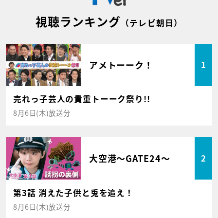
視聴ランキング
（テレビ朝日）
アメトーーク！
1
売れっ子芸人の貴重トーーク祭り!!
8月6日(木)放送分
大空港～GATE24～
2
第3話 消えた子供と兎を追え！
8月6日(木)放送分