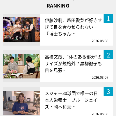
RANKING
1
伊藤沙莉、芦田愛菜が好きす
ぎて目を合わせられない…
『博士ちゃん…
2026.08.08
2
高橋文哉、“体のある部分”の
サイズが規格外？黒柳徹子も
目を見張…
2026.08.07
3
メジャー30球団で唯一の日
本人栄養士 ブルージェイ
ズ・岡本和真…
2026.08.08