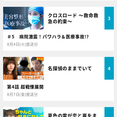
クロスロード ～救命救
3
急の約束～
＃5 病院激震！パワハラ＆医療事故!?
8月4日(火)放送分
名探偵のままでいて
4
第4話 超戦慄展開
8月7日(金)放送分
夏色の雲が恋と嵐をま