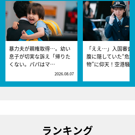
暴力夫が親権取得…。幼い
「ええ…」入国審査
息子が切実な訴え「帰りた
腹に隠していた“危険
くない。パパはマ…
物”に仰天！空港騒
2026.08.07
2
ランキング