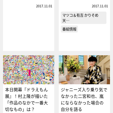
2017.11.01
2017.11.01
マツコ＆有吉 かりそめ
天…
番組情報
本日開幕『ドラえもん
ジャニーズ入り乗り気で
展』！村上隆が描いた
なかった二宮和也、嵐
「作品のなかで一番大
にならなかった場合の
切なもの」は？
自分を語る