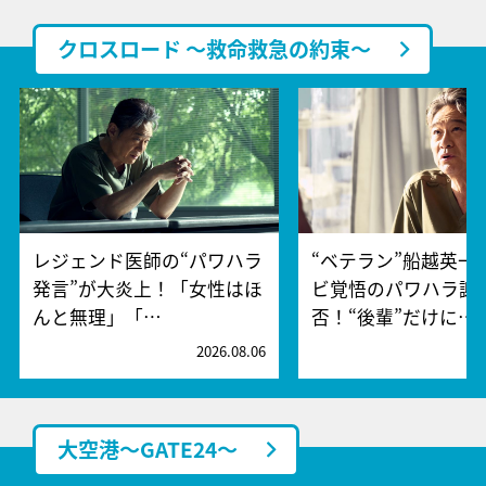
クロスロード ～救命救急の約束～
レジェンド医師の“パワハラ
“ベテラン”船越英一
発言”が大炎上！「女性はほ
ビ覚悟のパワハラ謝
んと無理」「…
否！“後輩”だけに…
2026.08.06
2
大空港～GATE24～