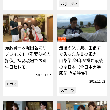
バラエティ
滝藤賢一＆堀田茜にサ
最後の父子鷹、生後す
プライズ！『重要参考人
ぐ失った左目の視力…
探偵』撮影現場でお誕
山梨学院4年が挑む最後
生日セレモニー
の全日本【全日本大学
駅伝 直前特集】
2017.11.02
2017.11.02
ドラマ
スポーツ