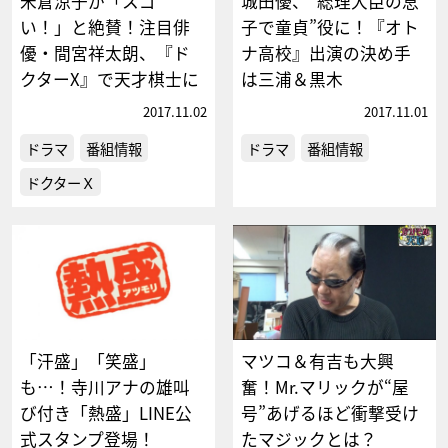
米倉涼子が「スゴ
城田優、“総理大臣の息
い！」と絶賛！注目俳
子で童貞”役に！『オト
優・間宮祥太朗、『ド
ナ高校』出演の決め手
クターX』で天才棋士に
は三浦＆黒木
2017.11.02
2017.11.01
ドラマ
番組情報
ドラマ
番組情報
ドクターＸ
「汗盛」「笑盛」
マツコ＆有吉も大興
も…！寺川アナの雄叫
奮！Mr.マリックが“屋
び付き「熱盛」LINE公
号”あげるほど衝撃受け
式スタンプ登場！
たマジックとは？