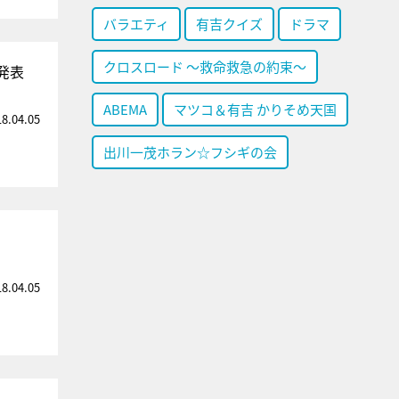
バラエティ
有吉クイズ
ドラマ
クロスロード ～救命救急の約束～
発表
ABEMA
マツコ＆有吉 かりそめ天国
18.04.05
出川一茂ホラン☆フシギの会
18.04.05