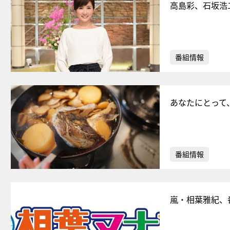
高島彩、石坂浩
番組情報
あなたにとって
番組情報
嵐・相葉雅紀、