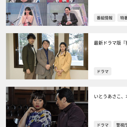
番組情報
特
最新ドラマ版『
ドラマ
いとうあさこ、
ドラマ
警視