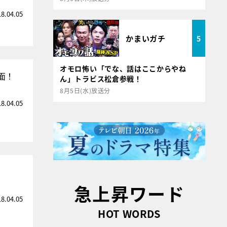
18.04.05
かまいガチ
5
オモロ怖い「でな、話はここからやね
面！
ん」トラビス松倉参戦！
8月5日(水)放送分
18.04.05
急上昇ワード
18.04.05
HOT WORDS