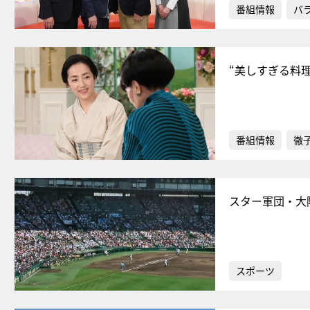
番組情報
バ
“美しすぎる料
番組情報
徹
スター軍団・大
スポーツ