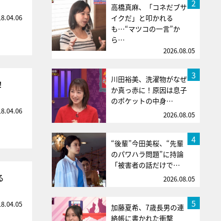
2
高橋真麻、「コネだブサ
18.04.06
イクだ」と叩かれる
も…“マツコの一言”か
ら…
2026.08.05
3
川田裕美、洗濯物がなぜ
！
か真っ赤に！原因は息子
のポケットの中身…
18.04.06
2026.08.05
4
“後輩”今田美桜、“先輩
のパワハラ問題”に持論
「被害者の話だけで…
る
2026.08.05
5
18.04.05
加藤夏希、7歳長男の連
絡帳に書かれた衝撃