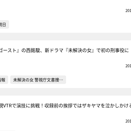
20
朝日
ゴースト』の西銘駿、新ドラマ『未解決の女』で初の刑事役に
20
情報
未解決の女 警視庁文書捜…
現VTRで演技に挑戦！収録前の挨拶ではザキヤマを泣かしかけ
20