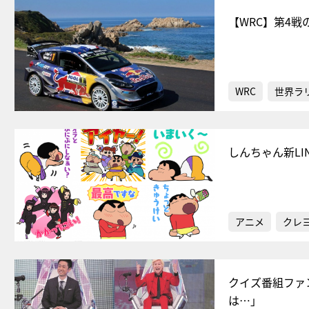
【WRC】第4
WRC
世界ラ
しんちゃん新L
アニメ
クレ
クイズ番組ファ
は…」