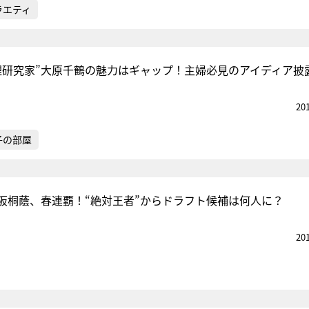
ラエティ
理研究家”大原千鶴の魅力はギャップ！主婦必見のアイディア披
20
子の部屋
阪桐蔭、春連覇！“絶対王者”からドラフト候補は何人に？
20