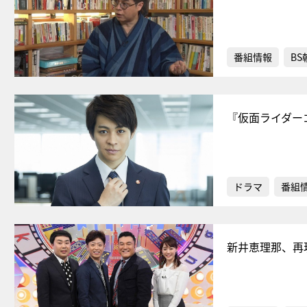
番組情報
BS
『仮面ライダー
ドラマ
番組
新井恵理那、再