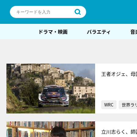
ドラマ・映画
バラエティ
音
王者オジェ、母
WRC
世界ラ
立川志らく、師