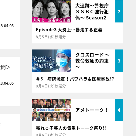
大追跡～警視庁
ＳＳＢＣ強行犯
2
係～ Season2
18.04.05
Episode3 大炎上…暴走する正義
8月5日(水)放送分
クロスロード ～
救命救急の約束
3
公開＞
～
＃5 病院激震！パワハラ＆医療事故!?
18.04.05
8月4日(火)放送分
アメトーーク！
4
手
売れっ子芸人の貴重トーーク祭り!!
8月6日(木)放送分