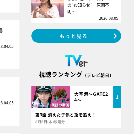
の“お知らせ” 原因不
明…
2026.08.05
露
もっと見る
18.04.05
視聴ランキング
（テレビ朝日）
大空港～GATE2
1
4～
18.04.05
第3話 消えた子供と兎を追え！
8月6日(木)放送分