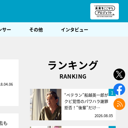
朝POST
ンサー
その他
インタビュー
ランキング
】
RANKING
18.04.06
1
“ベテラン”船越英一郎が
クビ覚悟のパワハラ謝罪
拒否！“後輩”だけ…
2026.08.05
去も