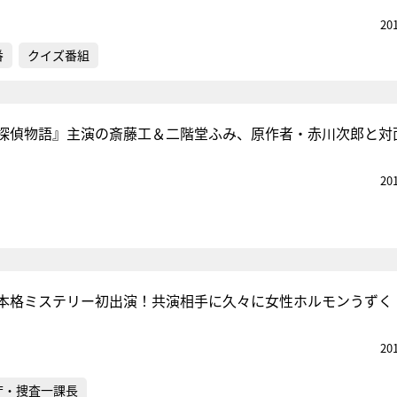
20
番
クイズ番組
探偵物語』主演の斎藤工＆二階堂ふみ、原作者・赤川次郎と対
20
本格ミステリー初出演！共演相手に久々に女性ホルモンうずく
20
庁・捜査一課長