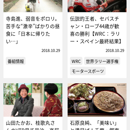
寺島進、弱音をポロリ。
伝説的王者、セバスチ
苦手な“激辛”ばかりの昼
ャン・ローブ44歳が歓
食に「日本に帰りた
喜の勝利【WRC：ラリ
い…」
ー・スペイン最終結果】
2018.10.29
2018.10.29
番組情報
WRC
世界ラリー選手権
モータースポーツ
山田たかお、桂歌丸さ
石原良純、「美味い」