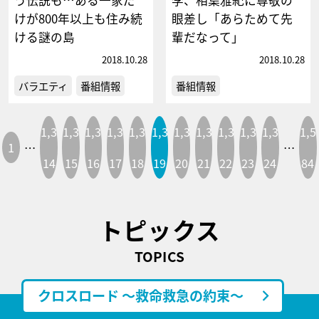
けが800年以上も住み続
眼差し「あらためて先
ける謎の島
輩だなって」
2018.10.28
2018.10.28
バラエティ
番組情報
番組情報
1,3
1,3
1,3
1,3
1,3
1,3
1,3
1,3
1,3
1,3
1,3
1,5
1
…
…
14
15
16
17
18
19
20
21
22
23
24
84
トピックス
TOPICS
クロスロード ～救命救急の約束～