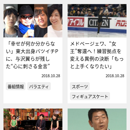
「幸せが何か分からな
メドベージェワ、“女
い」東大出身バツイチP
王”奪還へ！練習拠点を
に、与沢翼らが残し
変える異例の決断「もっ
た“心に刺さる金言”
と上手くなりたい」
2018.10.28
2018.10.28
番組情報
バラエティ
スポーツ
フィギュアスケート