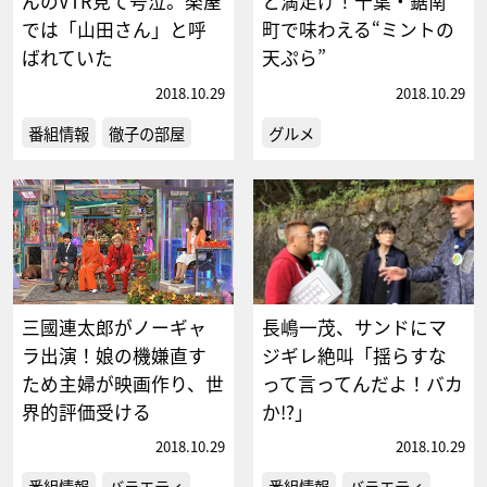
んのVTR見て号泣。楽屋
と満足げ！千葉・鋸南
では「山田さん」と呼
町で味わえる“ミントの
ばれていた
天ぷら”
2018.10.29
2018.10.29
番組情報
徹子の部屋
グルメ
三國連太郎がノーギャ
長嶋一茂、サンドにマ
ラ出演！娘の機嫌直す
ジギレ絶叫「揺らすな
ため主婦が映画作り、世
って言ってんだよ！バカ
界的評価受ける
か!?」
2018.10.29
2018.10.29
番組情報
バラエティ
番組情報
バラエティ