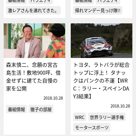
激レアさんを連れてきた。
帰れマンデー見っけ隊!!
森末慎二、念願の宮古
トヨタ、ラトバラが総合
島生活！敷地900坪、借
トップに浮上！ タナッ
金せずに建てた自慢の
クはパンクの不運【WR
家を公開
C：ラリー・スペインDA
Y3結果】
2018.10.28
2018.10.28
番組情報
徹子の部屋
WRC
世界ラリー選手権
モータースポーツ