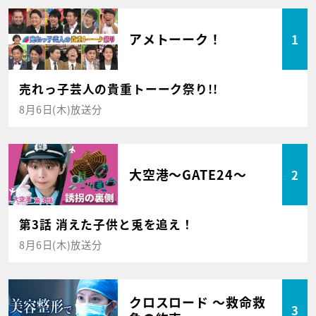
アメトーーク！
1
売れっ子芸人の貴重トーーク祭り!!
8月6日(木)放送分
大空港～GATE24～
2
第3話 消えた子供と兎を追え！
8月6日(木)放送分
クロスロード ～救命救
3