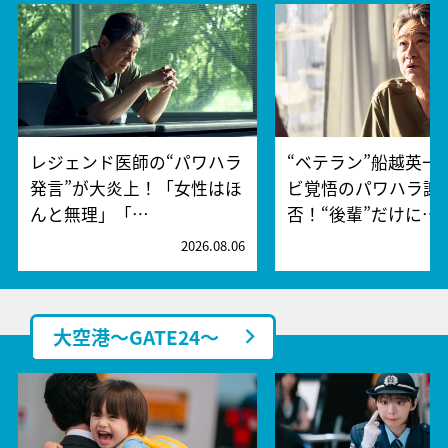
レジェンド医師の“パワハラ
“ベテラン”船越英一
発言”が大炎上！「女性はほ
ビ覚悟のパワハラ謝
んと無理」「…
否！“後輩”だけに…
2026.08.06
2
大空港～GATE24～