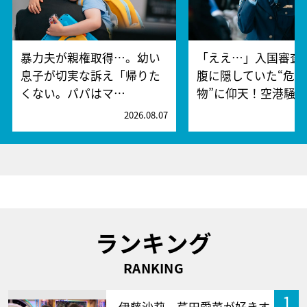
暴力夫が親権取得…。幼い
「ええ…」入国審査
息子が切実な訴え「帰りた
腹に隠していた“危険
くない。パパはマ…
物”に仰天！空港騒
2026.08.07
2
ランキング
RANKING
1