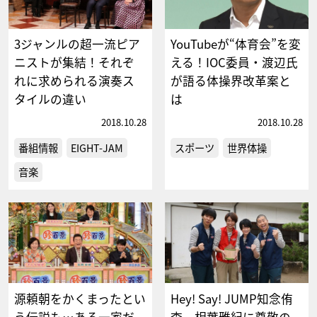
3ジャンルの超一流ピア
YouTubeが“体育会”を変
ニストが集結！それぞ
える！IOC委員・渡辺氏
れに求められる演奏ス
が語る体操界改革案と
タイルの違い
は
2018.10.28
2018.10.28
番組情報
EIGHT-JAM
スポーツ
世界体操
音楽
源頼朝をかくまったとい
Hey! Say! JUMP知念侑
う伝説も…ある一家だ
李、相葉雅紀に尊敬の