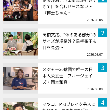
伊藤沙莉、芦田愛菜が好きす
ぎて目を合わせられない…
『博士ちゃん…
2026.08.08
2
高橋文哉、“体のある部分”の
サイズが規格外？黒柳徹子も
目を見張…
2026.08.07
3
メジャー30球団で唯一の日
本人栄養士 ブルージェイ
ズ・岡本和真…
2026.08.08
4
マツコ、M-1ブレイク芸人に