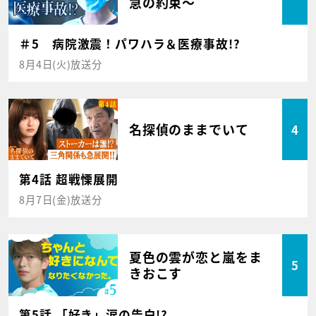
急の約束～
＃5 病院激震！パワハラ＆医療事故!?
8月4日(火)放送分
名探偵のままでいて
4
第4話 超戦慄展開
8月7日(金)放送分
夏色の雲が恋と嵐をま
5
きおこす
第5話 「好き」涙の告白!?