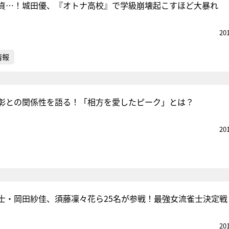
貞…！城田優、『オトナ高校』で学級崩壊起こすほど大暴れ
20
情報
彰との関係性を語る！「相方を愛したピーク」とは？
20
士・岡田紗佳、須藤凜々花ら25名が参戦！最強女流雀士決定戦
20