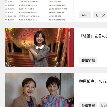
WRC
モータ
「結婚」宣言の
番組情報
榊原郁恵、76
番組情報
BS