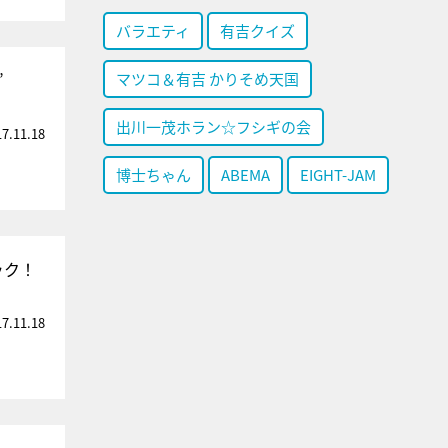
バラエティ
有吉クイズ
”
マツコ＆有吉 かりそめ天国
出川一茂ホラン☆フシギの会
17.11.18
博士ちゃん
ABEMA
EIGHT-JAM
ック！
17.11.18