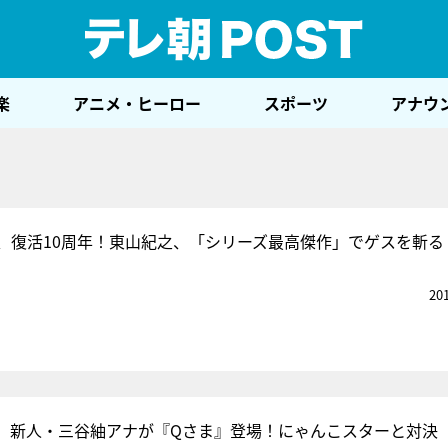
テレ
楽
アニメ・ヒーロー
スポーツ
アナウ
、復活10周年！東山紀之、「シリーズ最高傑作」でゲスを斬る
20
、新人・三谷紬アナが『Qさま』登場！にゃんこスターと対決