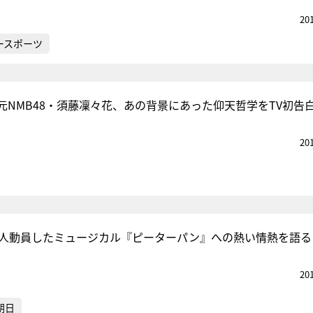
20
ースポーツ
元NMB48・須藤凜々花、あの背景にあった仰天哲学をTV初告
20
万人動員したミュージカル『ピーターパン』への熱い情熱を語る
20
朝日