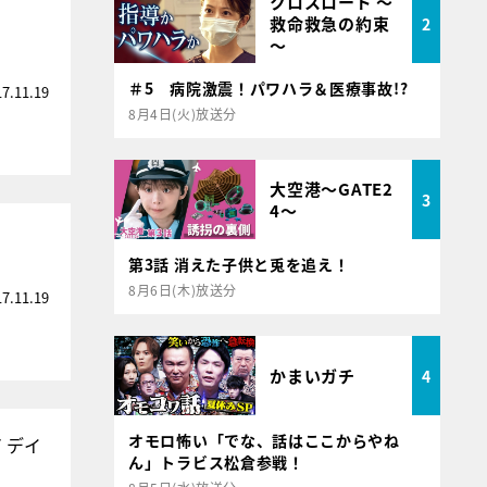
クロスロード ～
救命救急の約束
2
～
＃5 病院激震！パワハラ＆医療事故!?
17.11.19
8月4日(火)放送分
大空港～GATE2
3
4～
第3話 消えた子供と兎を追え！
8月6日(木)放送分
17.11.19
かまいガチ
4
オモロ怖い「でな、話はここからやね
 デイ
ん」トラビス松倉参戦！