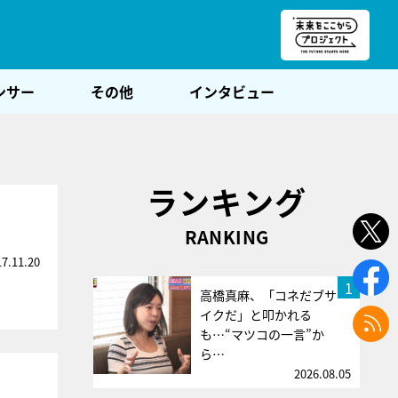
朝POST
ンサー
その他
インタビュー
ランキング
RANKING
17.11.20
1
高橋真麻、「コネだブサ
イクだ」と叩かれる
も…“マツコの一言”か
ら…
2026.08.05