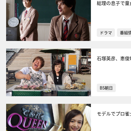
総理の息子で童
ドラマ
番組
石塚英彦、恵俊
BS朝日
モデルでプロ雀