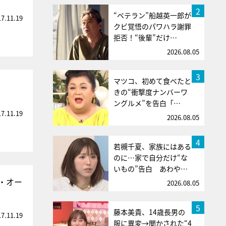
2
“ベテラン”船越英一郎が
17.11.19
クビ覚悟のパワハラ謝罪
拒否！“後輩”だけ…
2026.08.05
3
マツコ、初めて食べたと
きの“衝撃度ナンバーワ
ングルメ”を告白「…
17.11.19
2026.08.05
4
若槻千夏、家族にはある
のに…家で自分だけ“な
いもの”告白 あわや…
・オー
2026.08.05
5
藤本美貴、14歳長男の
17.11.19
服に異変→聞かされた“4