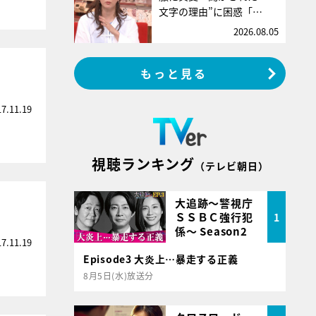
文字の理由”に困惑「…
2026.08.05
！
もっと見る
17.11.19
視聴ランキング
（テレビ朝日）
大追跡～警視庁
！
ＳＳＢＣ強行犯
1
係～ Season2
17.11.19
Episode3 大炎上…暴走する正義
8月5日(水)放送分