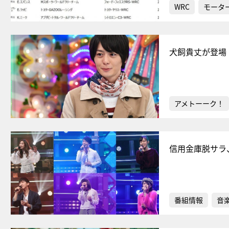
WRC
モータ
犬飼貴丈が登場
アメトーーク！
信用金庫脱サラ
番組情報
音