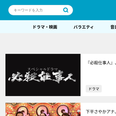
ドラマ・映画
バラエティ
音
『必殺仕事人』
ドラマ
下平さやかアナ