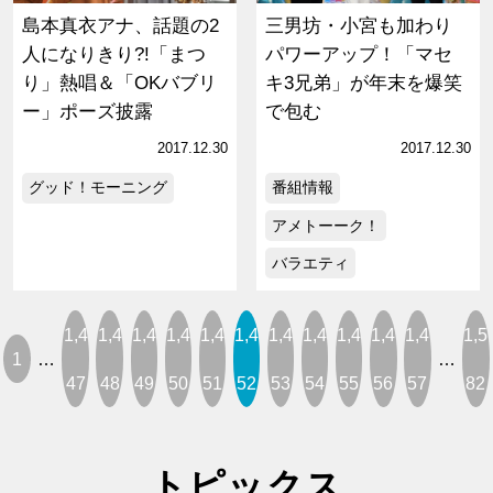
島本真衣アナ、話題の2
三男坊・小宮も加わり
人になりきり?!「まつ
パワーアップ！「マセ
り」熱唱＆「OKバブリ
キ3兄弟」が年末を爆笑
ー」ポーズ披露
で包む
2017.12.30
2017.12.30
グッド！モーニング
番組情報
アメトーーク！
バラエティ
1,4
1,4
1,4
1,4
1,4
1,4
1,4
1,4
1,4
1,4
1,4
1,5
1
…
…
47
48
49
50
51
52
53
54
55
56
57
82
トピックス