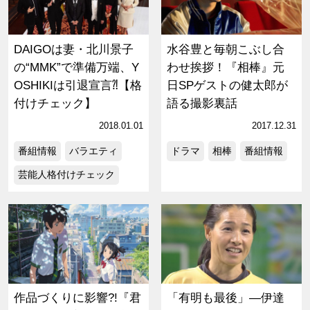
DAIGOは妻・北川景子
水谷豊と毎朝こぶし合
の“MMK”で準備万端、Y
わせ挨拶！『相棒』元
OSHIKIは引退宣言⁈【格
日SPゲストの健太郎が
付けチェック】
語る撮影裏話
2018.01.01
2017.12.31
番組情報
バラエティ
ドラマ
相棒
番組情報
芸能人格付けチェック
作品づくりに影響?!『君
「有明も最後」―伊達