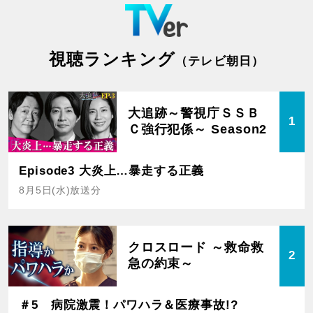
視聴ランキング
（テレビ朝日）
大追跡～警視庁ＳＳＢ
1
Ｃ強行犯係～ Season2
Episode3 大炎上…暴走する正義
8月5日(水)放送分
クロスロード ～救命救
2
急の約束～
＃5 病院激震！パワハラ＆医療事故!?