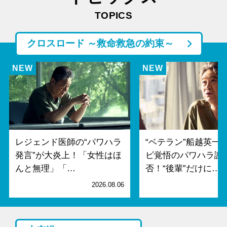
TOPICS
クロスロード ～救命救急の約束～
レジェンド医師の“パワハラ
“ベテラン”船越英一
発言”が大炎上！「女性はほ
ビ覚悟のパワハラ謝
んと無理」「…
否！“後輩”だけに…
2026.08.06
2