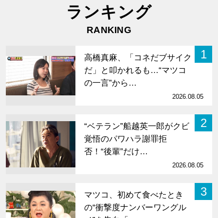
ランキング
RANKING
1
高橋真麻、「コネだブサイク
だ」と叩かれるも…“マツコ
の一言”から…
2026.08.05
2
“ベテラン”船越英一郎がクビ
覚悟のパワハラ謝罪拒
否！“後輩”だけ…
2026.08.05
3
マツコ、初めて食べたとき
の“衝撃度ナンバーワングル