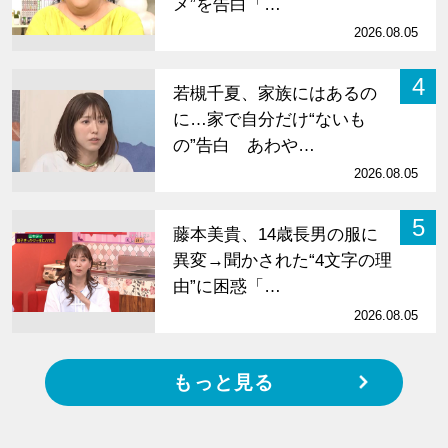
メ”を告白「…
2026.08.05
4
若槻千夏、家族にはあるの
に…家で自分だけ“ないも
の”告白 あわや…
2026.08.05
5
藤本美貴、14歳長男の服に
異変→聞かされた“4文字の理
由”に困惑「…
2026.08.05
もっと見る