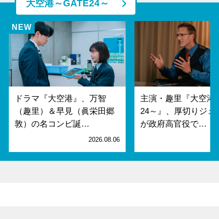
大空港～GATE24～
ドラマ『大空港』、万智
主演・趣里『大空港～
（趣里）＆早見（眞栄田郷
24～』、厚切りジェ
敦）の名コンビ誕…
が政府高官役で…
2026.08.06
2