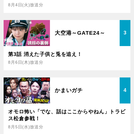
8月4日(火)放送分
大空港～GATE24～
3
第3話 消えた子供と兎を追え！
8月6日(木)放送分
かまいガチ
4
オモロ怖い「でな、話はここからやねん」トラビ
ス松倉参戦！
8月5日(水)放送分