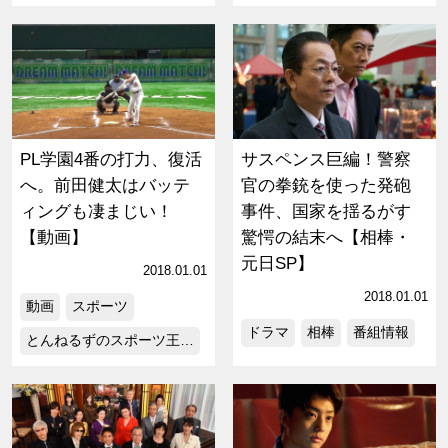
PL学園4番の打力、復活
サスペンス巨編！警察
へ。前田健太はバッテ
官の拳銃を使った発砲
ィングも凄まじい！
事件、国家を揺るがす
【動画】
驚愕の結末へ【相棒・
元日SP】
2018.01.01
2018.01.01
動画
スポーツ
ドラマ
相棒
番組情報
とんねるずのスポーツ王…