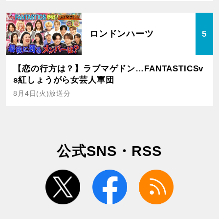
ロンドンハーツ
5
【恋の行方は？】ラブマゲドン…FANTASTICSv
s紅しょうがら女芸人軍団
8月4日(火)放送分
公式SNS・RSS
twitter
facebook
rss