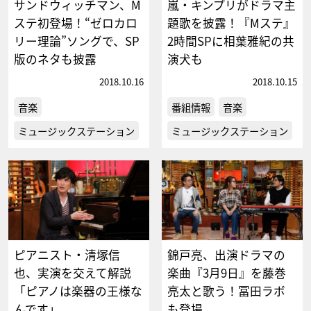
サンドウィッチマン、M
嵐・キンプリがドラマ主
ステ初登場！“ゼロカロ
題歌を披露！『Mステ』
リー理論”ソングで、SP
2時間SPに相葉雅紀の共
版のネタも披露
演犬も
2018.10.16
2018.10.15
音楽
番組情報
音楽
ミュージックステーション
ミュージックステーション
ピアニスト・清塚信
錦戸亮、出演ドラマの
也、実演を交えて解説
楽曲『3月9日』を藤巻
「ピアノは楽器の王様な
亮太と歌う！冨田ラボ
んです」
も登場