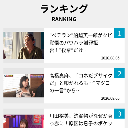
ランキング
RANKING
1
“ベテラン”船越英一郎がクビ
覚悟のパワハラ謝罪拒
否！“後輩”だけ…
2026.08.05
2
高橋真麻、「コネだブサイク
だ」と叩かれるも…“マツコ
の一言”から…
2026.08.05
3
川田裕美、洗濯物がなぜか真
っ赤に！原因は息子のポケッ