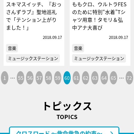
スキマスイッチ、『おっ
ももクロ、ウルトラFES
さんずラブ』聖地巡礼
のために特別“水着”Tシ
で「テンション上がり
ャツ用意！タモリ＆弘
ました！」
中アナ大喜び
2018.09.17
2018.09.17
音楽
音楽
ミュージックステーション
ミュージックステーション
1
…
55
56
57
58
59
60
61
62
63
64
65
…
72
トピックス
TOPICS
クロスロード ～救命救急の約束～