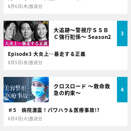
8月6日(木)放送分
大追跡～警視庁ＳＳＢ
3
Ｃ強行犯係～ Season2
Episode3 大炎上…暴走する正義
8月5日(水)放送分
クロスロード ～救命救
4
急の約束～
＃5 病院激震！パワハラ＆医療事故!?
8月4日(火)放送分