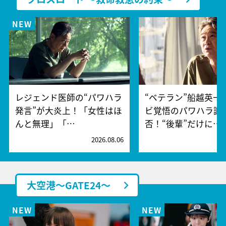
レジェンド医師の“パワハラ
“ベテラン”船越英一
発言”が大炎上！「女性はほ
ビ覚悟のパワハラ謝
んと無理」「…
否！“後輩”だけに…
2026.08.06
2
大空港～GATE24～