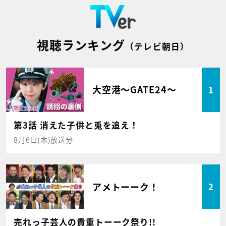
視聴ランキング
（テレビ朝日）
大空港～GATE24～
1
第3話 消えた子供と兎を追え！
8月6日(木)放送分
アメトーーク！
2
売れっ子芸人の貴重トーーク祭り!!