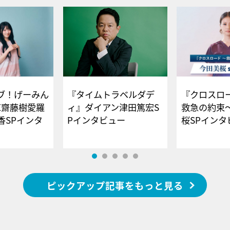
ブ！げーみん
『タイムトラベルダデ
『クロスロー
E齋藤樹愛羅
ィ』ダイアン津田篤宏S
救急の約束
香SPインタ
Pインタビュー
桜SPイ
ピックアップ記事をもっと見る