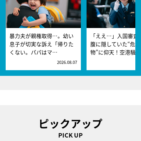
暴力夫が親権取得…。幼い
「ええ…」入国審査
息子が切実な訴え「帰りた
腹に隠していた“危険
くない。パパはマ…
物”に仰天！空港騒
2026.08.07
2
ピックアップ
PICK UP