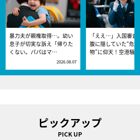
暴力夫が親権取得…。幼い
「ええ…」入国審査
息子が切実な訴え「帰りた
腹に隠していた“危険
くない。パパはマ…
物”に仰天！空港騒
2026.08.07
2
ピックアップ
PICK UP