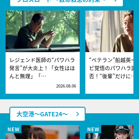
レジェンド医師の“パワハラ
“ベテラン”船越英一
発言”が大炎上！「女性はほ
ビ覚悟のパワハラ謝
んと無理」「…
否！“後輩”だけに…
2026.08.06
2
大空港～GATE24～