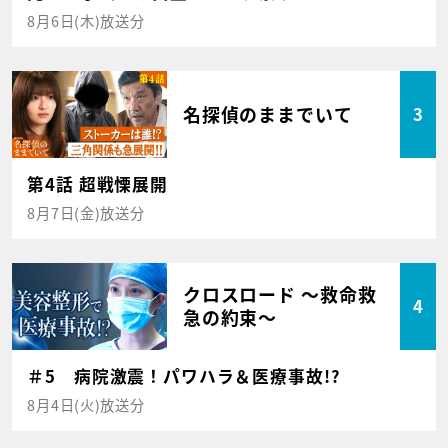
8月6日(木)放送分
名探偵のままでいて
3
第4話 超戦慄展開
8月7日(金)放送分
クロスロード ～救命救
4
急の約束～
＃5 病院激震！パワハラ＆医療事故!?
8月4日(火)放送分