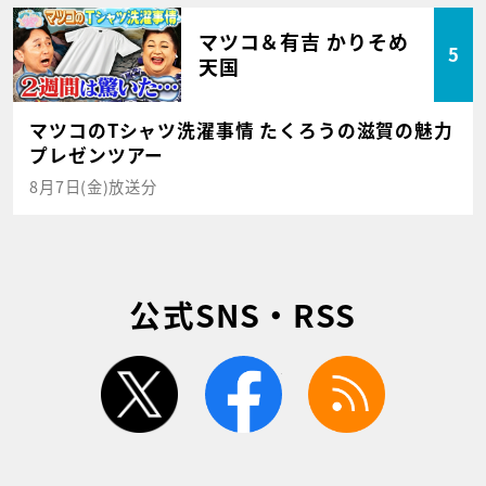
マツコ＆有吉 かりそめ
5
天国
マツコのTシャツ洗濯事情 たくろうの滋賀の魅力
プレゼンツアー
8月7日(金)放送分
公式SNS・RSS
twitter
facebook
rss