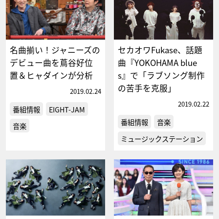
名曲揃い！ジャニーズの
セカオワFukase、話題
デビュー曲を蔦谷好位
曲『YOKOHAMA blue
置＆ヒャダインが分析
s』で「ラブソング制作
の苦手を克服」
2019.02.24
2019.02.22
番組情報
EIGHT-JAM
番組情報
音楽
音楽
ミュージックステーション