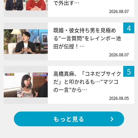
で外出す…
2026.08.07
4
既婚・彼女持ち男を見極め
る“一言質問”をレインボー池
田が伝授！…
2026.08.07
5
高橋真麻、「コネだブサイク
だ」と叩かれるも…“マツコ
の一言”から…
2026.08.05
もっと見る