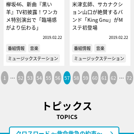
欅坂46、新曲『黒い
米津玄師、サカナクシ
羊』TV初披露！ワンカ
ョン山口が絶賛するバ
メ特別演出で「臨場感
ンド「King Gnu」がM
がより伝わる」
ステ初登場
2019.02.22
2019.02.22
番組情報
音楽
番組情報
音楽
ミュージックステーション
ミュージックステーション
1
…
52
53
54
55
56
57
58
59
60
61
62
…
72
トピックス
TOPICS
クロスロード ～救命救急の約束～