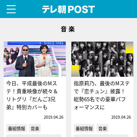
menu
テレ朝POST
音楽
今日、平成最後のMス
指原莉乃、最後のMステ
テ！貴重映像が続々＆
で『恋チュン』披露！
リトグリ『だんご3兄
総勢65名での豪華パフ
弟』特別カバーも
ォーマンスに
2019.04.26
2019.04.26
番組情報
音楽
番組情報
音楽