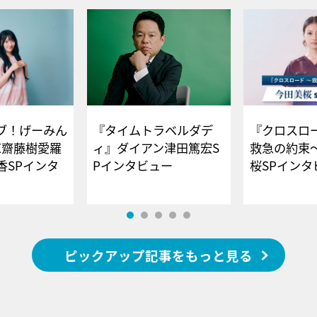
ブ！げーみん
『タイムトラベルダデ
『クロスロー
E齋藤樹愛羅
ィ』ダイアン津田篤宏S
救急の約束
香SPインタ
Pインタビュー
桜SPイ
ピックアップ記事をもっと見る