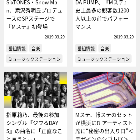
SixTONES・Snow Ma
DA PUMP、『Mステ』
n、滝沢秀明氏プロデュ
史上最多の観客数1200
ースのSPステージで
人以上の前でパフォー
『Mステ』初登場
マンス
2019.03.29
2019.03.29
番組情報
音楽
番組情報
音楽
ミュージックステーション
ミュージックステーション
指原莉乃、最後の参加
Mステ、報ステのセット
シングル『ジワるDAY
が横浜に!? アーティスト
S』の曲名に「正直なこ
席に“秘密の出入り口”＜
と言うと…」
デザインのシゴト展＞