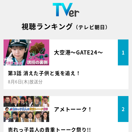
視聴ランキング
（テレビ朝日）
大空港～GATE24～
1
第3話 消えた子供と兎を追え！
8月6日(木)放送分
アメトーーク！
2
売れっ子芸人の貴重トーーク祭り!!