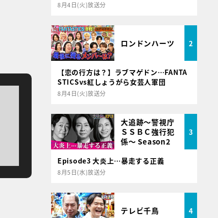
8月4日(火)放送分
ロンドンハーツ
2
【恋の行方は？】ラブマゲドン…FANTA
STICSvs紅しょうがら女芸人軍団
8月4日(火)放送分
大追跡～警視庁
ＳＳＢＣ強行犯
3
係～ Season2
Episode3 大炎上…暴走する正義
8月5日(水)放送分
テレビ千鳥
4