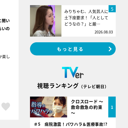
5
みりちゃむ、人気芸人に
土下座要求！「人として
と聞い
どうなの？」と厳…
らいの
2026.08.03
もっと見る
か楽し
視聴ランキング
（テレビ朝日）
クロスロード ～
ア
はてブ
スキボタン
救命救急の約束
1
～
＃5 病院激震！パワハラ＆医療事故!?