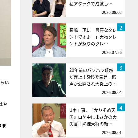
猛アタックで成就し…
2026.08.03
2
長嶋一茂に「最悪なタレ
ントですよ！」大物タレ
ントが怒りのクレ…
2026.07.26
3
20年前のパワハラ疑惑
が浮上！SNSで告発…怒
もらい
声が公開され大炎上の…
2026.08.04
はや
4
U字工事、『かりそめ天
国』ロケ中にまさかの大
失言！熟練大将の顔…
りま
2026.08.01