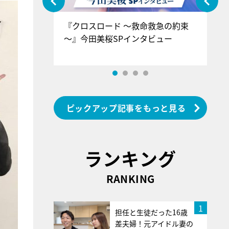
ぐ』＝LOV
『クロスロード ～救命救急の約束
『
香SPインタ
～』今田美桜SPインタビュー
ロ
ン
ピックアップ記事をもっと見る
ランキング
RANKING
1
担任と生徒だった16歳
差夫婦！元アイドル妻の