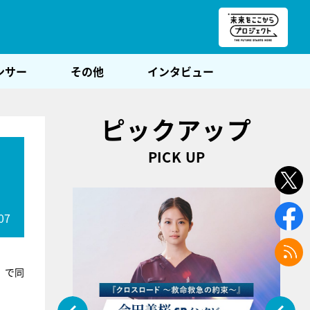
朝POST
ンサー
その他
インタビュー
ピックアップ
PICK UP
ド
07
』
で同