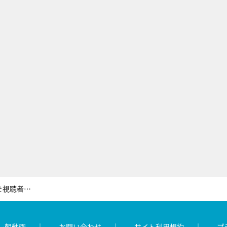
キスマイ、曲終わりの“決めゼリフ”を視聴者投票で決定！藤ヶ谷「ドキドキですが楽しみです」
レ朝動画
お問い合わせ
サイト利用規約
プ