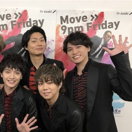
『アイ＝ラブ！げーみん
E齋藤樹愛羅＆佐々木舞
ビュー