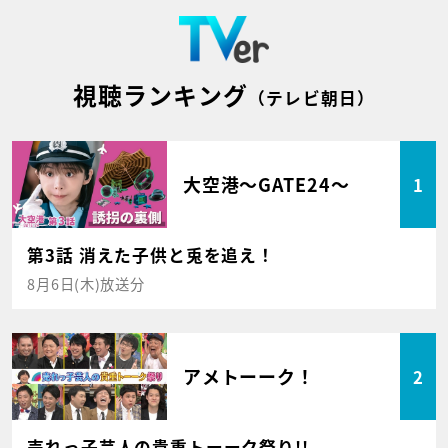
視聴ランキング
（テレビ朝日）
大空港～GATE24～
1
第3話 消えた子供と兎を追え！
8月6日(木)放送分
アメトーーク！
2
売れっ子芸人の貴重トーーク祭り!!