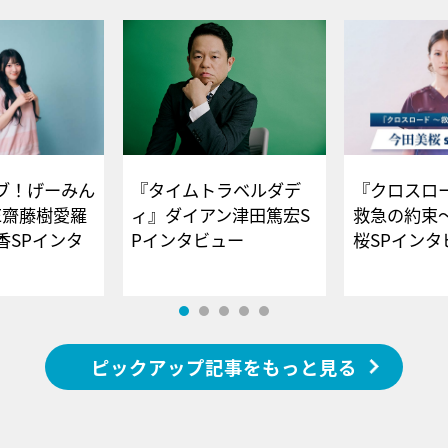
ブ！げーみん
『タイムトラベルダデ
『クロスロー
E齋藤樹愛羅
ィ』ダイアン津田篤宏S
救急の約束
香SPインタ
Pインタビュー
桜SPイ
ピックアップ記事をもっと見る