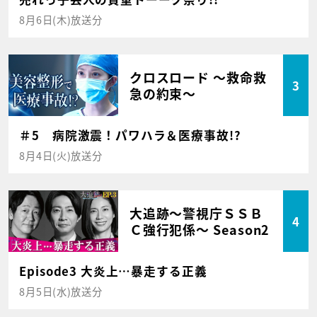
8月6日(木)放送分
クロスロード ～救命救
3
急の約束～
＃5 病院激震！パワハラ＆医療事故!?
8月4日(火)放送分
大追跡～警視庁ＳＳＢ
4
Ｃ強行犯係～ Season2
Episode3 大炎上…暴走する正義
8月5日(水)放送分