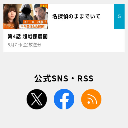
名探偵のままでいて
5
第4話 超戦慄展開
8月7日(金)放送分
公式SNS・RSS
twitter
facebook
rss