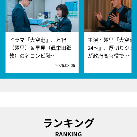
ドラマ『大空港』、万智
主演・趣里『大空港～
（趣里）＆早見（眞栄田郷
24～』、厚切りジェ
敦）の名コンビ誕…
が政府高官役で…
2026.08.06
2
ランキング
RANKING