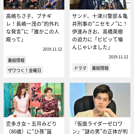
高嶋ちさ子、ブチギ
サンド、十津川警部＆亀
レ！長嶋一茂の“的外れ
井刑事の“ニセモノ”に！
な発言”に「誰かこの人
伊達みきお、高橋英樹
殴って」
の迫力に「ビビッて噛
んじゃいました」
2019.11.12
2019.11.12
番組情報
ドラマ
番組情報
ザワつく！金曜日
恋多き女・五月みどり
『仮面ライダーゼロワ
（80歳）に“ひ孫”誕
ン』“謎の男”の正体が判