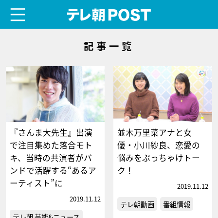
menu
テレ朝POST
記事一覧
『さんま大先生』出演
並木万里菜アナと女
で注目集めた落合モト
優・小川紗良、恋愛の
キ、当時の共演者がバ
悩みをぶっちゃけトー
ンドで活躍する“あるア
ク！
ーティスト”に
2019.11.12
2019.11.12
テレ朝動画
番組情報
テレ朝 芸能&ニュース