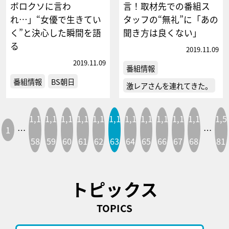
ボロクソに言わ
言！取材先での番組ス
れ…」“女優で生きてい
タッフの“無礼”に「あの
く”と決心した瞬間を語
聞き方は良くない」
る
2019.11.09
2019.11.09
番組情報
番組情報
BS朝日
激レアさんを連れてきた。
1,1
1,1
1,1
1,1
1,1
1,1
1,1
1,1
1,1
1,1
1,1
1,5
1
…
…
58
59
60
61
62
63
64
65
66
67
68
81
トピックス
TOPICS