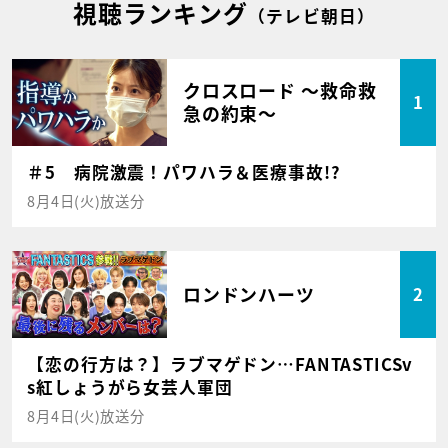
視聴ランキング
（テレビ朝日）
クロスロード ～救命救
1
急の約束～
＃5 病院激震！パワハラ＆医療事故!?
8月4日(火)放送分
ロンドンハーツ
2
【恋の行方は？】ラブマゲドン…FANTASTICSv
s紅しょうがら女芸人軍団
8月4日(火)放送分