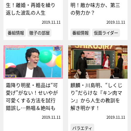
生！離婚・再婚を繰り
明！敵か味方か、第三
返した波乱の人生
の勢力か？
2019.11.11
2019.11.11
番組情報
徹子の部屋
番組情報
仮面ライダー
霜降り明星・粗品は“可
麒麟・川島明、“しくじ
愛げ”がない！せいやが
り”だらけな『キン肉マ
可愛くする方法を試行
ン』から人生の教訓を
錯誤し…熱唱＆絶叫も
解き明かす！
2019.11.11
2019.11.11
バラエティ