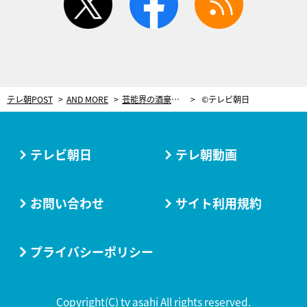
テレ朝POST
AND MORE
芸能界の酒豪番付では…大関！藤田弓子、亡き親友・太地喜和子と「オールドのボトルを…」
©テレビ朝日
テレビ朝日
テレ朝動画
お問い合わせ
サイト利用規約
プライバシーポリシー
Copyright(C) tv asahi All rights reserved.