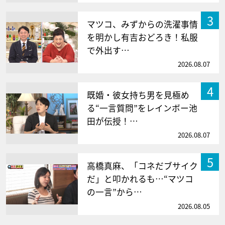
3
マツコ、みずからの洗濯事情
を明かし有吉おどろき！私服
で外出す…
2026.08.07
4
既婚・彼女持ち男を見極め
る“一言質問”をレインボー池
田が伝授！…
2026.08.07
5
高橋真麻、「コネだブサイク
だ」と叩かれるも…“マツコ
の一言”から…
2026.08.05