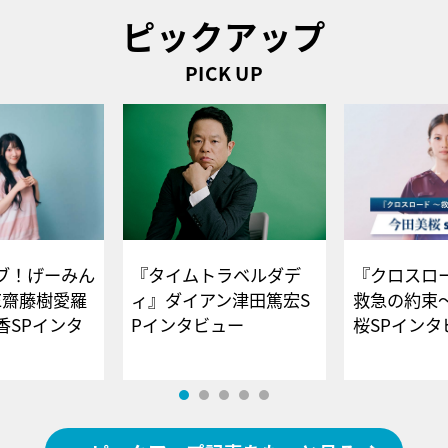
ピックアップ
PICK UP
ブ！げーみん
『タイムトラベルダデ
『クロスロー
E齋藤樹愛羅
ィ』ダイアン津田篤宏S
救急の約束
香SPインタ
Pインタビュー
桜SPイ