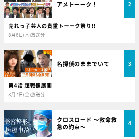
アメトーーク！
2
売れっ子芸人の貴重トーーク祭り!!
8月6日(木)放送分
名探偵のままでいて
3
第4話 超戦慄展開
8月7日(金)放送分
クロスロード ～救命救
4
急の約束～