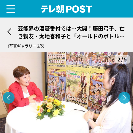
menu
テレ朝POST
芸能界の酒豪番付では…大関！藤田弓子、亡
き親友・太地喜和子と「オールドのボトル
を…」
（写真ギャラリー 2/5）
2/5