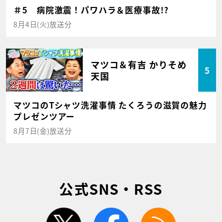
＃5 病院激震！パワハラ＆医療事故!?
8月4日(火)放送分
マツコ＆有吉 かりそめ
5
天国
マツコのTシャツ洗濯事情 たくろうの滋賀の魅力
プレゼンツアー
8月7日(金)放送分
公式SNS・RSS
twitter
facebook
rss