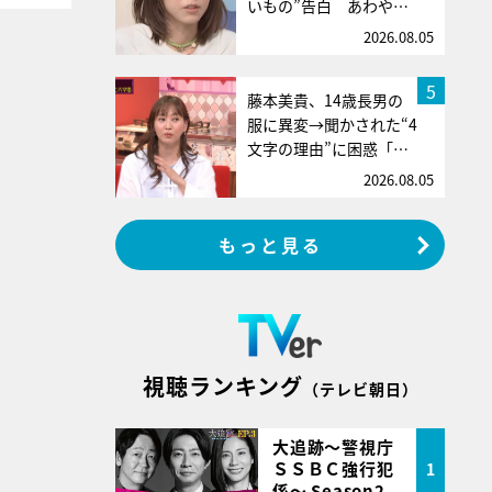
いもの”告白 あわや…
2026.08.05
5
藤本美貴、14歳長男の
服に異変→聞かされた“4
文字の理由”に困惑「…
2026.08.05
もっと見る
視聴ランキング
（テレビ朝日）
大追跡～警視庁
ＳＳＢＣ強行犯
1
係～ Season2