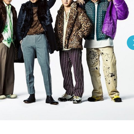
『アイ＝ラブ！げーみん
E齋藤樹愛羅＆佐々木舞
ビュー