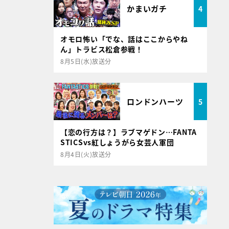
かまいガチ
4
オモロ怖い「でな、話はここからやね
ん」トラビス松倉参戦！
8月5日(水)放送分
ロンドンハーツ
5
【恋の行方は？】ラブマゲドン…FANTA
STICSvs紅しょうがら女芸人軍団
8月4日(火)放送分