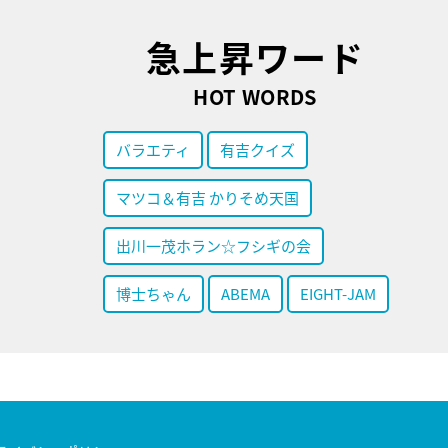
急上昇ワード
HOT WORDS
バラエティ
有吉クイズ
マツコ＆有吉 かりそめ天国
出川一茂ホラン☆フシギの会
博士ちゃん
ABEMA
EIGHT-JAM