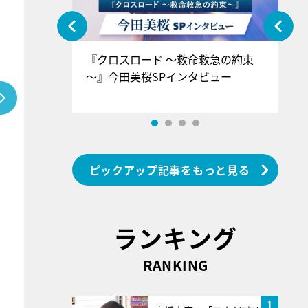
ぐ』＝LOV
『クロスロード ～救命救急の約束
『
香SPインタ
～』今田美桜SPインタビュー
ロ
ン
ピックアップ記事をもっと見る
ランキング
RANKING
1