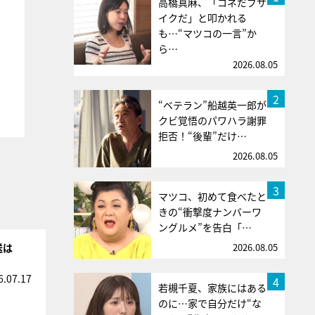
高橋真麻、「コネだブサ
イクだ」と叩かれる
も…“マツコの一言”か
ら…
2026.08.05
2
“ベテラン”船越英一郎が
クビ覚悟のパワハラ謝罪
拒否！“後輩”だけ…
2026.08.05
3
マツコ、初めて食べたと
きの“衝撃度ナンバーワ
ングルメ”を告白「…
2026.08.05
送は
6.07.17
4
若槻千夏、家族にはある
のに…家で自分だけ“な