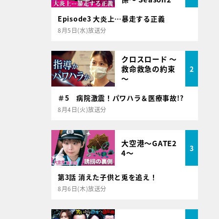
Episode3 大炎上…暴走する正義
8月5日(水)放送分
クロスロード ～
救命救急の約束
2
～
＃5 病院激震！パワハラ＆医療事故!?
8月4日(火)放送分
大空港～GATE2
3
4～
第3話 消えた子供と兎を追え！
8月6日(木)放送分