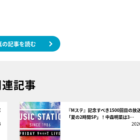
真の記事を読む
関連記事
サムネイル
E
『Mステ』記念すべき1500回目の放
「夏の2時間SP」！中森明菜は3…
4
202