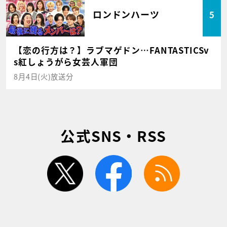
ロンドンハーツ
5
【恋の行方は？】ラブマゲドン…FANTASTICSv
s紅しょうがら女芸人軍団
8月4日(火)放送分
公式SNS・RSS
twitter
facebook
rss