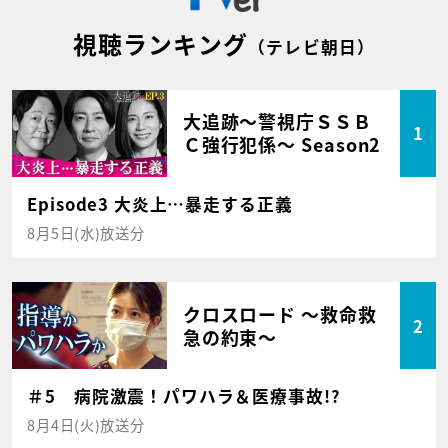
視聴ランキング
（テレビ朝日）
大追跡～警視庁ＳＳＢ
1
Ｃ強行犯係～ Season2
Episode3 大炎上…暴走する正義
8月5日(水)放送分
クロスロード ～救命救
2
急の約束～
＃5 病院激震！パワハラ＆医療事故!?
8月4日(火)放送分