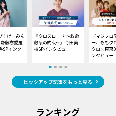
ブ！げーみん
『クロスロード ～救命
『マジプロ
E齋藤樹愛羅
救急の約束～』今田美
ー、ももク
香SPインタ
桜SPインタビュー
クロ×東京0
ンタビュー
ピックアップ記事をもっと見る
ランキング