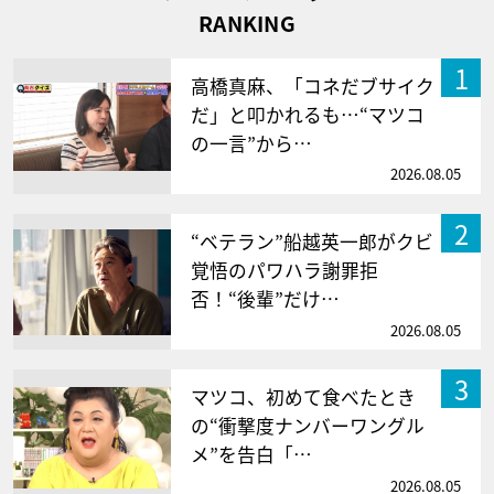
RANKING
1
高橋真麻、「コネだブサイク
だ」と叩かれるも…“マツコ
の一言”から…
2026.08.05
2
“ベテラン”船越英一郎がクビ
覚悟のパワハラ謝罪拒
否！“後輩”だけ…
2026.08.05
3
マツコ、初めて食べたとき
の“衝撃度ナンバーワングル
メ”を告白「…
2026.08.05