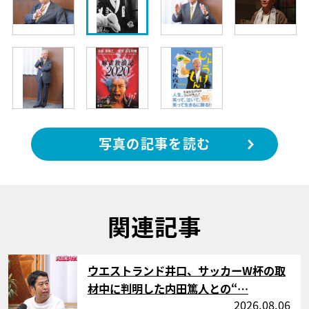
写真の記事を読む
関連記事
サムネイル
ウエストランド井口、サッカーW杯の取
材中に判明した内田篤人との“…
2026.08.06