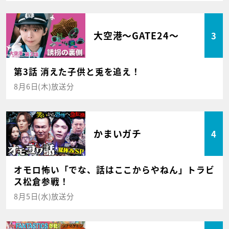
大空港～GATE24～
3
第3話 消えた子供と兎を追え！
8月6日(木)放送分
かまいガチ
4
オモロ怖い「でな、話はここからやねん」トラビ
ス松倉参戦！
8月5日(水)放送分