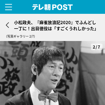
menu
テレ朝POST
小松政夫、『麻雀放浪記2020』でふんどし
一丁に！出目徳役は「すごくうれしかった」
（写真ギャラリー 2/7）
2/7