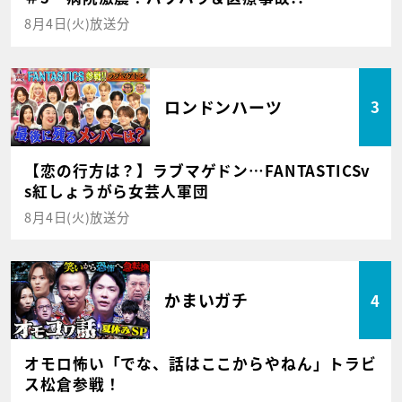
8月4日(火)放送分
ロンドンハーツ
3
【恋の行方は？】ラブマゲドン…FANTASTICSv
s紅しょうがら女芸人軍団
8月4日(火)放送分
かまいガチ
4
オモロ怖い「でな、話はここからやねん」トラビ
ス松倉参戦！