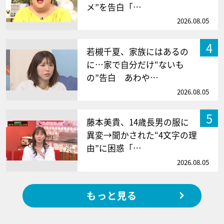
メ”を告白「…
2026.08.05
4
若槻千夏、家族にはあるの
に…家で自分だけ“ないも
の”告白 あわや…
2026.08.05
5
藤本美貴、14歳長男の服に
異変→聞かされた“4文字の理
由”に困惑「…
2026.08.05
もっと見る