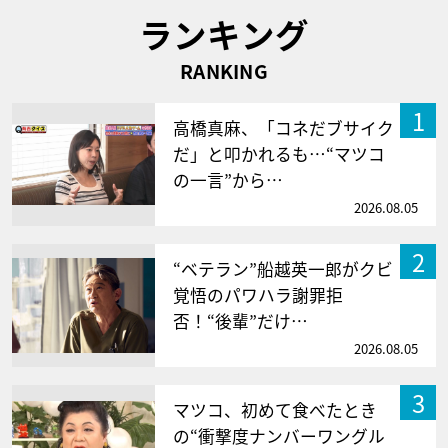
ランキング
RANKING
1
高橋真麻、「コネだブサイク
だ」と叩かれるも…“マツコ
の一言”から…
2026.08.05
2
“ベテラン”船越英一郎がクビ
覚悟のパワハラ謝罪拒
否！“後輩”だけ…
2026.08.05
3
マツコ、初めて食べたとき
の“衝撃度ナンバーワングル