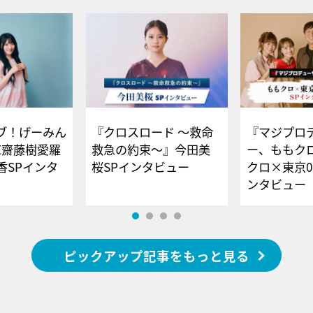
ブ！げーみん
『クロスロード ～救命
『マジプロ
E齋藤樹愛羅
救急の約束～』今田美
ー、ももク
香SPインタ
桜SPインタビュー
クロ×東京0
ンタビュー
ピックアップ記事をもっと見る