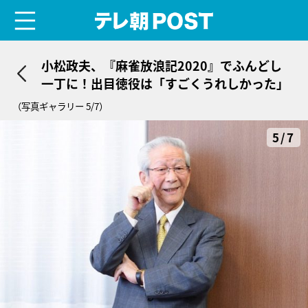
menu
テレ朝POST
小松政夫、『麻雀放浪記2020』でふんどし
一丁に！出目徳役は「すごくうれしかった」
（写真ギャラリー 5/7）
5/7