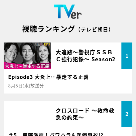
視聴ランキング
（テレビ朝日）
大追跡～警視庁ＳＳＢ
1
Ｃ強行犯係～ Season2
Episode3 大炎上…暴走する正義
8月5日(水)放送分
クロスロード ～救命救
2
急の約束～
＃5 病院激震！パワハラ＆医療事故!?