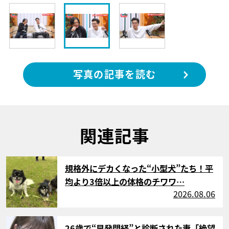
写真の記事を読む
関連記事
サムネイル
規格外にデカくなった“小型犬”たち！平
均より3倍以上の体格のチワワ…
2026.08.06
サムネイル
26歳で“早発閉経”と診断された妻「絶望