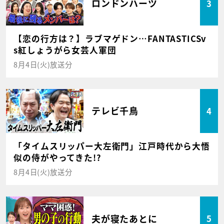
ロンドンハーツ
3
【恋の行方は？】ラブマゲドン…FANTASTICSv
s紅しょうがら女芸人軍団
8月4日(火)放送分
テレビ千鳥
4
「タイムスリッパー大左衛門」江戸時代から大悟
似の侍がやってきた!?
8月4日(火)放送分
夫が寝たあとに
5