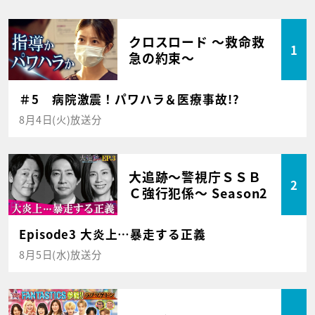
クロスロード ～救命救
1
急の約束～
＃5 病院激震！パワハラ＆医療事故!?
8月4日(火)放送分
大追跡～警視庁ＳＳＢ
2
Ｃ強行犯係～ Season2
Episode3 大炎上…暴走する正義
8月5日(水)放送分