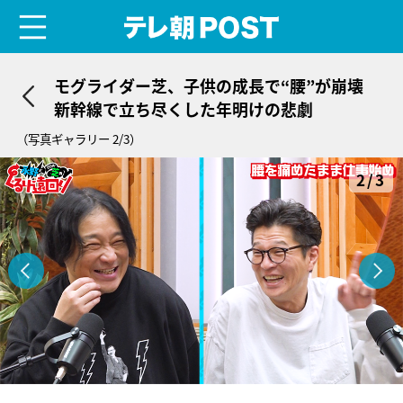
menu
テレ朝POST
モグライダー芝、子供の成長で“腰”が崩壊
新幹線で立ち尽くした年明けの悲劇
（写真ギャラリー 2/3）
2/3