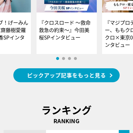
ブ！げーみん
『クロスロード ～救命
『マジプロ
E齋藤樹愛羅
救急の約束～』今田美
ー、ももク
香SPインタ
桜SPインタビュー
クロ×東京0
ンタビュー
ピックアップ記事をもっと見る
ランキング
RANKING