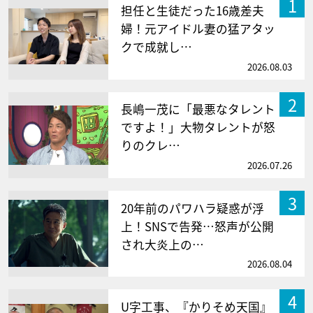
1
担任と生徒だった16歳差夫
婦！元アイドル妻の猛アタッ
クで成就し…
2026.08.03
2
長嶋一茂に「最悪なタレント
ですよ！」大物タレントが怒
りのクレ…
2026.07.26
3
20年前のパワハラ疑惑が浮
上！SNSで告発…怒声が公開
され大炎上の…
2026.08.04
4
U字工事、『かりそめ天国』